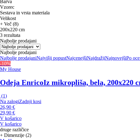
Barva
Vzorec
Sestava in vrsta materiala
Velikost
+ Več (8)
200x220 cm
3 rezultata
Najbolje prodajani
Najbolje prodajani
Najbolje prodajani
Najvišji popust
Najcenejši
Najdražji
Najnovejši
Po oce
-10%
My House
Odeja Enrico
Iz mikropliša, bela, 200x220 
(
1
)
Na zalogi
Zadnji kosi
26,90 €
29,90 €
V košarico
V košarico
druge različice
+ Dimenzije (2)