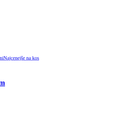
ni
Najcenejše na kos
cm