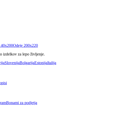
140x200
Odeje 200x220
 izdelkov za lepo življenje.
ija
Slovenija
Bolgarija
Estonija
Italija
opisi
gram
Bonami za podjetja