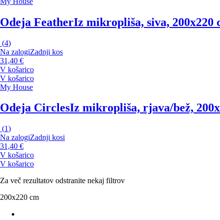
My House
Odeja Feather
Iz mikropliša, siva, 200x220
(
4
)
Na zalogi
Zadnji kos
31,40 €
V košarico
V košarico
My House
Odeja Circles
Iz mikropliša, rjava/bež, 200
(
1
)
Na zalogi
Zadnji kosi
31,40 €
V košarico
V košarico
Za več rezultatov odstranite nekaj filtrov
200x220 cm