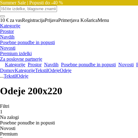
Summer Sale |
Popusti do -40 %
10 € za vas
Registracija
Prijava
Primerjava
Košarica
Menu
Kategorije
Prostor
Navdih
Posebne ponudbe in popusti
Novosti
Premium izdelki
Za poslovne partnerje
Kategorije
Prostor
Navdih
Posebne ponudbe in popusti
Novosti
Domov
Kategorije
Tekstil
Odeje
Odeje
...
Tekstil
Odeje
Odeje 200x220
Filtri
1
Na zalogi
Posebne ponudbe in popusti
Novosti
Premium