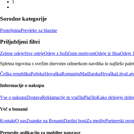
1
Sorodne kategorije
Posteljnina
Prevleke za blazine
Priljubljeni filtri
Zelene odeje
Sive odeje
Odeje z božičnim motivom
Odeje iz flisa
Odeje 
Spletna trgovina s svežim dnevnim odmerkom navdiha in najširšo paleto
Češka republika
Poljska
Slovaška
Romunija
Madžarska
Hrvaška
Litva
Latv
Informacije o nakupu
Vse o nakupu
Dostava
Reklamacije in vračila
Plačilo
Kako delujejo dobr
Več o bonami
Kontakt
O nas
Znamke na Bonami
Darilni boni
Za medije
Partnerski pro
Prenesite aplikacijo za mobilne naprave