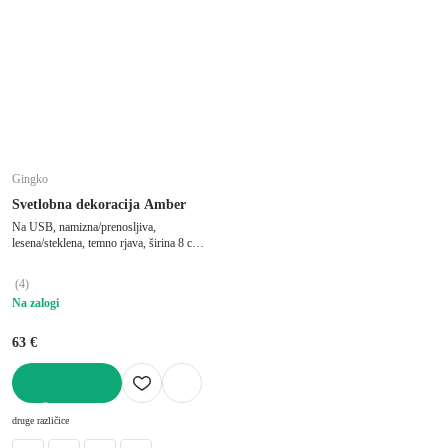
Gingko
Svetlobna dekoracija Amber
Na USB, namizna/prenosljiva,
lesena/steklena, temno rjava, širina 8 cm,
dolžina 8 cm, višina 9,5 cm
(
4
)
Na zalogi
63 €
V KOŠARICO
druge različice