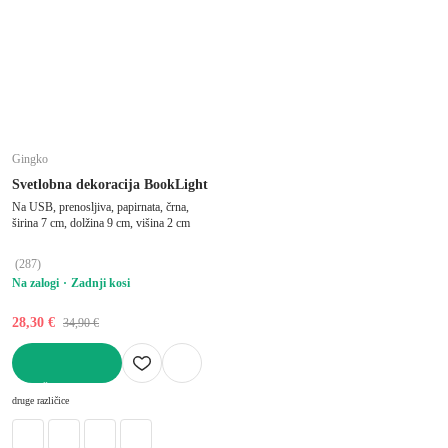
Gingko
Svetlobna dekoracija BookLight
Na USB, prenosljiva, papirnata, črna,
širina 7 cm, dolžina 9 cm, višina 2 cm
(
287
)
Na zalogi
Zadnji kosi
28,30 €
34,90 €
V KOŠARICO
druge različice