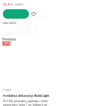
28,30 €
34,90 €
V KOŠARICO
druge različice
Premium
-18%
Gingko
Svetlobna dekoracija BookLight
Na USB, prenosljiva, papirnata, v temni
naravni barvi, širina 7 cm, dolžina 9 cm,