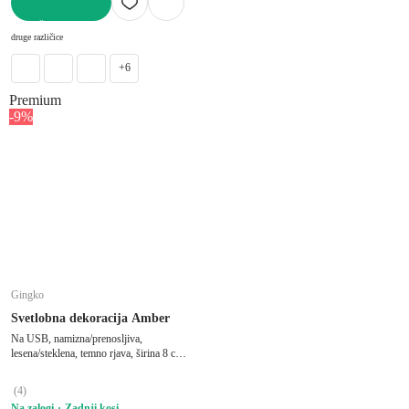
V KOŠARICO
druge različice
+6
Premium
-9%
Gingko
Svetlobna dekoracija Amber
Na USB, namizna/prenosljiva,
lesena/steklena, temno rjava, širina 8 cm,
dolžina 8 cm, višina 9,5 cm
(
4
)
Na zalogi
Zadnji kosi