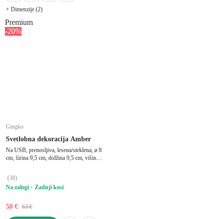
+ Dimenzije (2)
Premium
-20%
Gingko
Svetlobna dekoracija Amber
Na USB, prenosljiva, lesena/steklena, ø 8
cm, širina 9,5 cm, dolžina 9,5 cm, višina 8
cm
(
38
)
Na zalogi
Zadnji kosi
50 €
63 €