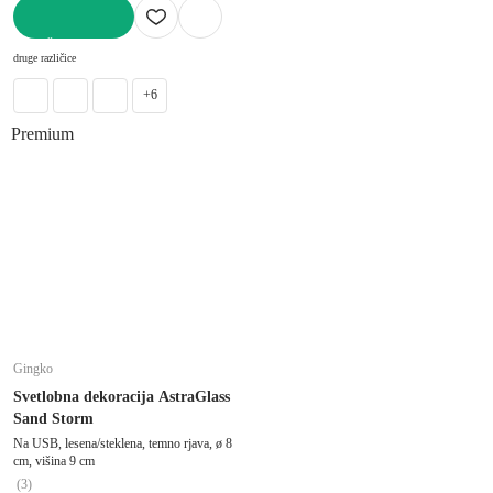
V KOŠARICO
druge različice
+6
Premium
Gingko
Svetlobna dekoracija AstraGlass
Sand Storm
Na USB, lesena/steklena, temno rjava, ø 8
cm, višina 9 cm
(
3
)