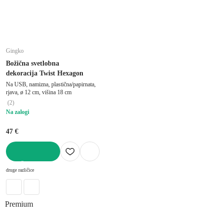
Gingko
Božična svetlobna
dekoracija Twist Hexagon
Na USB, namizna, plastična/papirnata,
rjava, ø 12 cm, višina 18 cm
(
2
)
Na zalogi
47 €
V KOŠARICO
druge različice
Premium