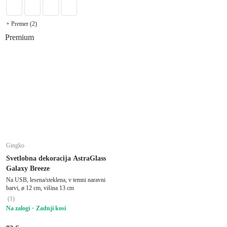
+ Premer (2)
Premium
Gingko
Svetlobna dekoracija AstraGlass
Galaxy Breeze
Na USB, lesena/steklena, v temni naravni
barvi, ø 12 cm, višina 13 cm
(
1
)
Na zalogi
Zadnji kosi