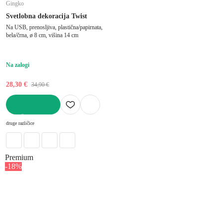
Gingko
Svetlobna dekoracija Twist
Na USB, prenosljiva, plastična/papirnata,
bela/črna, ø 8 cm, višina 14 cm
Na zalogi
28,30 €
34,90 €
V KOŠARICO
druge različice
Premium
-18%