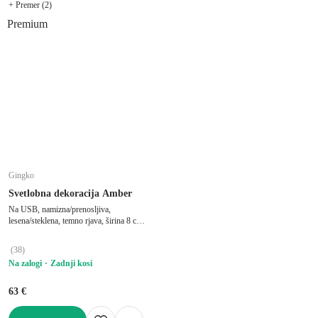
+ Premer (2)
Premium
Gingko
Svetlobna dekoracija Amber
Na USB, namizna/prenosljiva,
lesena/steklena, temno rjava, širina 8 cm,
dolžina 8 cm, višina 9,5 cm
(
38
)
Na zalogi
Zadnji kosi
63 €