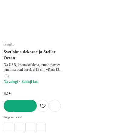
Gingko
Svetlobna dekoracija Stellar
Ocean
Na USB, lesena/steklena, temno rjava/v
temni naravni barvi, ø 12 cm, višina 13
cm
(
3
)
Na zalogi
Zadnji kos
82 €
V KOŠARICO
druge različice