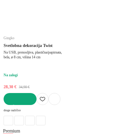
Gingko
Svetlobna dekoracija Twist
Na USB, prenosljiva, plastična/papirnata,
bela, ø 8 cm, višina 14 cm
Na zalogi
28,30 €
34,90 €
V KOŠARICO
druge različice
Premium