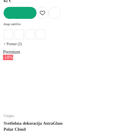
82 €
V KOŠARICO
druge različice
+ Premer (2)
Premium
-18%
Gingko
Svetlobna dekoracija AstraGlass
Polar Cloud