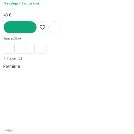
Na zalogi
Zadnji kosi
43 €
V KOŠARICO
druge različice
+ Premer (2)
Premium
Gingko