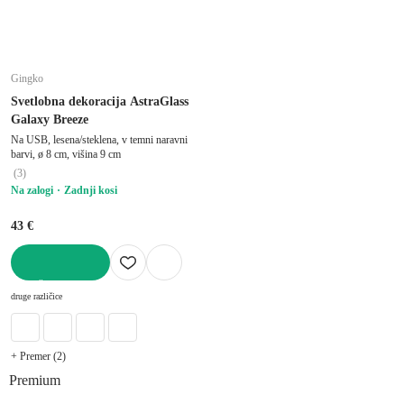
Gingko
Svetlobna dekoracija AstraGlass
Galaxy Breeze
Na USB, lesena/steklena, v temni naravni
barvi, ø 8 cm, višina 9 cm
(
3
)
Na zalogi
Zadnji kosi
43 €
V KOŠARICO
druge različice
+ Premer (2)
Premium