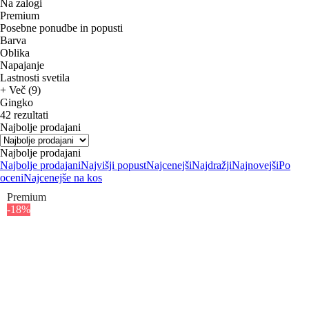
Na zalogi
Premium
Posebne ponudbe in popusti
Barva
Oblika
Napajanje
Lastnosti svetila
+ Več (9)
Gingko
42 rezultati
Najbolje prodajani
Najbolje prodajani
Najbolje prodajani
Najvišji popust
Najcenejši
Najdražji
Najnovejši
Po
oceni
Najcenejše na kos
Premium
-18%