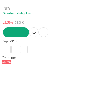
višina 2 cm
(
287
)
Na zalogi
Zadnji kosi
28,30 €
34,90 €
V KOŠARICO
druge različice
Premium
-18%