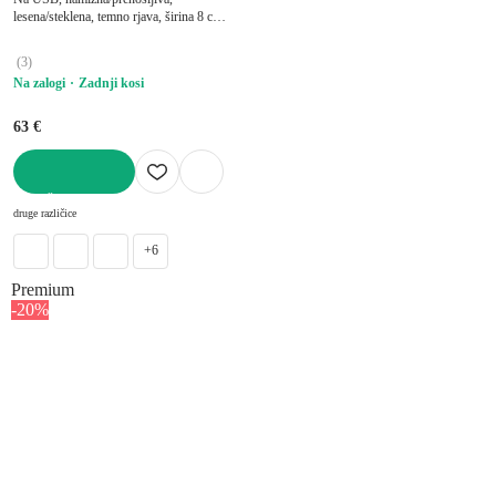
lesena/steklena, temno rjava, širina 8 cm,
dolžina 8 cm, višina 9,5 cm
(
3
)
Na zalogi
Zadnji kosi
63 €
V KOŠARICO
druge različice
+6
Premium
-20%