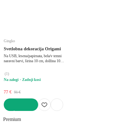
Gingko
Svetlobna dekoracija Origami
Na USB, lesena/papirnata, bela/v temni
naravni barvi, širina 10 cm, dolžina 10
cm, višina 4 cm
(
1
)
Na zalogi
Zadnji kosi
77 €
91 €
V KOŠARICO
Premium