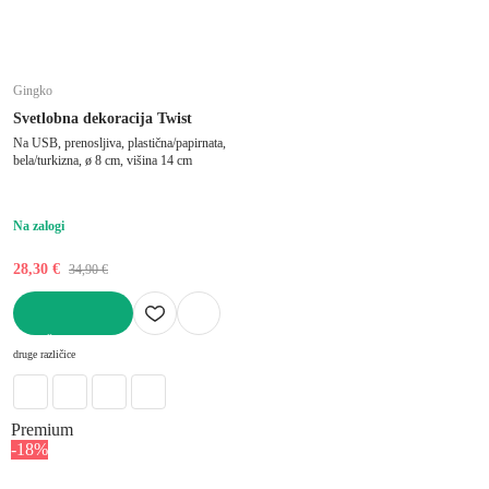
Gingko
Svetlobna dekoracija Twist
Na USB, prenosljiva, plastična/papirnata,
bela/turkizna, ø 8 cm, višina 14 cm
Na zalogi
28,30 €
34,90 €
V KOŠARICO
druge različice
Premium
-18%