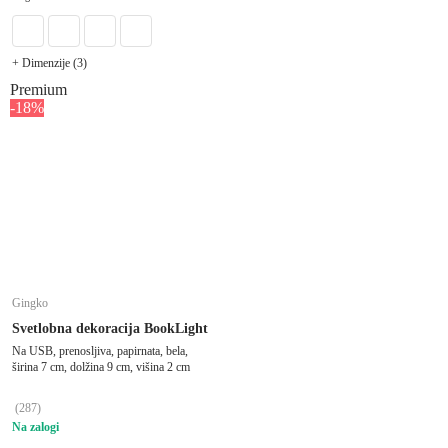
+ Dimenzije (3)
Premium
-18%
Gingko
Svetlobna dekoracija BookLight
Na USB, prenosljiva, papirnata, bela,
širina 7 cm, dolžina 9 cm, višina 2 cm
(
287
)
Na zalogi