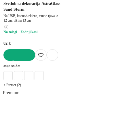
Svetlobna dekoracija AstraGlass
Sand Storm
Na USB, lesena/steklena, temno rjava, ø
12 cm, višina 13 cm
(
3
)
Na zalogi
Zadnji kosi
82 €
V KOŠARICO
druge različice
+ Premer (2)
Premium