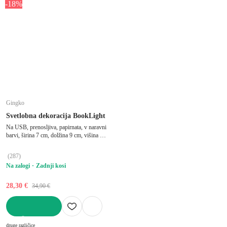
-18%
Gingko
Svetlobna dekoracija BookLight
Na USB, prenosljiva, papirnata, v naravni
barvi, širina 7 cm, dolžina 9 cm, višina 2
cm
(
287
)
Na zalogi
Zadnji kosi
28,30 €
34,90 €
V KOŠARICO
druge različice