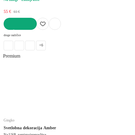
55 €
61 €
V KOŠARICO
druge različice
+6
Premium
Gingko
Svetlobna dekoracija Amber
Na USB, namizna/prenosljiva,