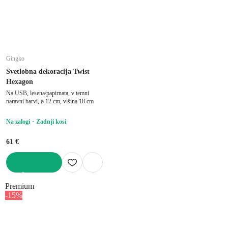
Gingko
Svetlobna dekoracija Twist
Hexagon
Na USB, lesena/papirnata, v temni
naravni barvi, ø 12 cm, višina 18 cm
Na zalogi
Zadnji kosi
61 €
V KOŠARICO
Premium
-15%