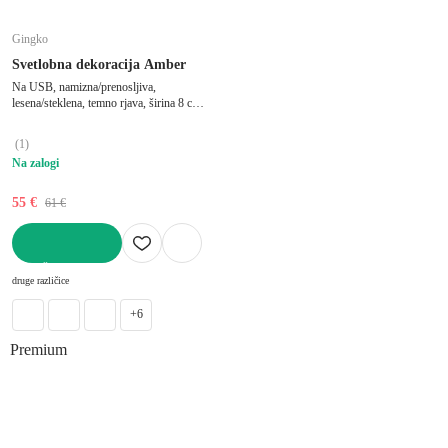
Gingko
Svetlobna dekoracija Amber
Na USB, namizna/prenosljiva,
lesena/steklena, temno rjava, širina 8 cm,
dolžina 8 cm, višina 9,5 cm
(
1
)
Na zalogi
55 €
61 €
V KOŠARICO
druge različice
+6
Premium