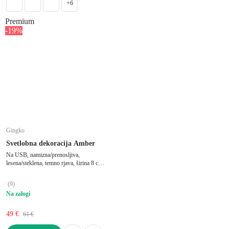
+6
Premium
-19%
Gingko
Svetlobna dekoracija Amber
Na USB, namizna/prenosljiva,
lesena/steklena, temno rjava, širina 8 cm,
dolžina 8 cm, višina 9,5 cm
(
9
)
Na zalogi
49 €
61 €