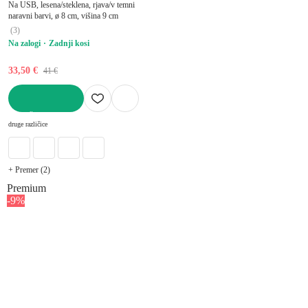
Na USB, lesena/steklena, rjava/v temni
naravni barvi, ø 8 cm, višina 9 cm
(
3
)
Na zalogi
Zadnji kosi
33,50 €
41 €
V KOŠARICO
druge različice
+ Premer (2)
Premium
-9%