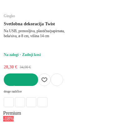
Gingko
Svetlobna dekoracija Twist
Na USB, prenosljiva, plastična/papirnata,
bela/siva, ø 8 cm, višina 14 cm
Na zalogi
Zadnji kosi
28,30 €
34,90 €
V KOŠARICO
druge različice
Premium
-18%