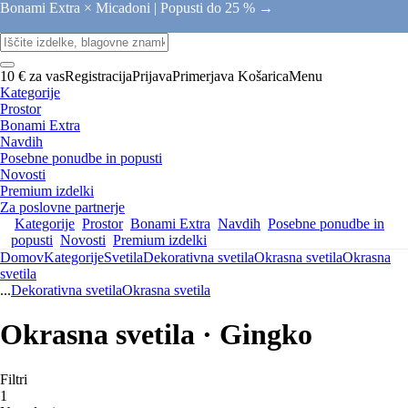
Bonami Extra × Micadoni |
Popusti do 25 % →
10 € za vas
Registracija
Prijava
Primerjava
Košarica
Menu
Kategorije
Prostor
Bonami Extra
Navdih
Posebne ponudbe in popusti
Novosti
Premium izdelki
Za poslovne partnerje
Kategorije
Prostor
Bonami Extra
Navdih
Posebne ponudbe in
popusti
Novosti
Premium izdelki
Domov
Kategorije
Svetila
Dekorativna svetila
Okrasna svetila
Okrasna
svetila
...
Dekorativna svetila
Okrasna svetila
Okrasna svetila · Gingko
Filtri
1