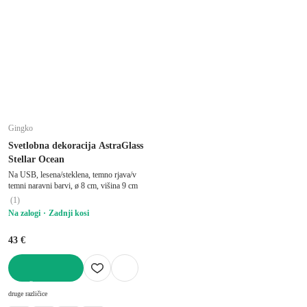
Gingko
Svetlobna dekoracija AstraGlass
Stellar Ocean
Na USB, lesena/steklena, temno rjava/v
temni naravni barvi, ø 8 cm, višina 9 cm
(
1
)
Na zalogi
Zadnji kosi
43 €
V KOŠARICO
druge različice