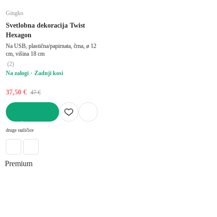
Gingko
Svetlobna dekoracija Twist
Hexagon
Na USB, plastična/papirnata, črna, ø 12
cm, višina 18 cm
(
2
)
Na zalogi
Zadnji kosi
37,50 €
47 €
V KOŠARICO
druge različice
Premium