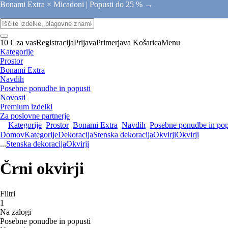
Bonami Extra × Micadoni |
Popusti do 25 % →
10 € za vas
Registracija
Prijava
Primerjava
Košarica
Menu
Kategorije
Prostor
Bonami Extra
Navdih
Posebne ponudbe in popusti
Novosti
Premium izdelki
Za poslovne partnerje
Kategorije
Prostor
Bonami Extra
Navdih
Posebne ponudbe in pop
Domov
Kategorije
Dekoracija
Stenska dekoracija
Okvirji
Okvirji
...
Stenska dekoracija
Okvirji
Črni okvirji
Filtri
1
Na zalogi
Posebne ponudbe in popusti