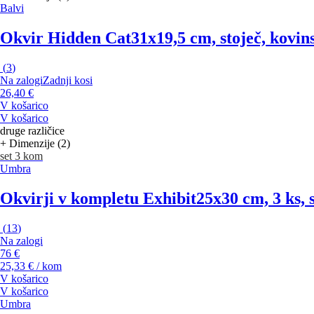
Balvi
Okvir Hidden Cat
31x19,5 cm, stoječ, kovin
(
3
)
Na zalogi
Zadnji kosi
26,40 €
V košarico
V košarico
druge različice
+ Dimenzije (2)
set 3 kom
Umbra
Okvirji v kompletu Exhibit
25x30 cm, 3 ks, 
(
13
)
Na zalogi
76 €
25,33 € / kom
V košarico
V košarico
Umbra