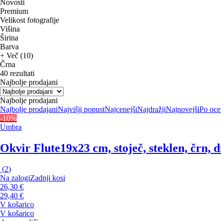
Novosti
Premium
Velikost fotografije
Višina
Širina
Barva
+ Več (10)
Črna
40 rezultati
Najbolje prodajani
Najbolje prodajani
Najbolje prodajani
Najvišji popust
Najcenejši
Najdražji
Najnovejši
Po oce
-10%
Umbra
Okvir Flute
19x23 cm, stoječ, steklen, črn, 
(
2
)
Na zalogi
Zadnji kosi
26,30 €
29,40 €
V košarico
V košarico