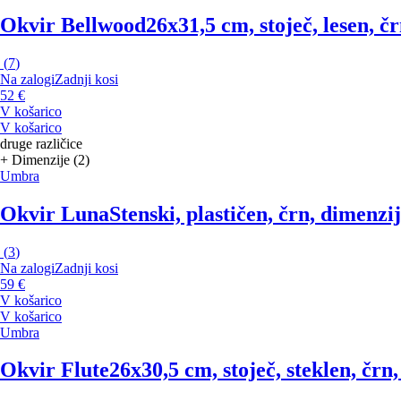
Okvir Bellwood
26x31,5 cm, stoječ, lesen, č
(
7
)
Na zalogi
Zadnji kosi
52 €
V košarico
V košarico
druge različice
+ Dimenzije (2)
Umbra
Okvir Luna
Stenski, plastičen, črn, dimenzi
(
3
)
Na zalogi
Zadnji kosi
59 €
V košarico
V košarico
Umbra
Okvir Flute
26x30,5 cm, stoječ, steklen, črn