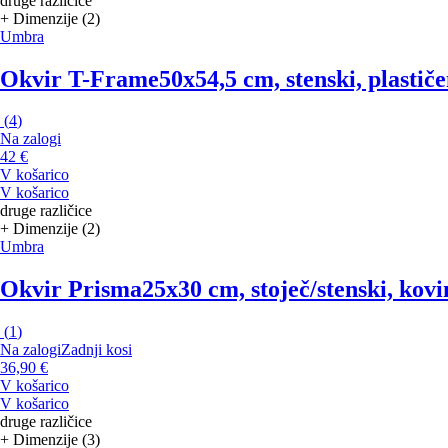
druge različice
+ Dimenzije (2)
Umbra
Okvir T-Frame
50x54,5 cm, stenski, plastiče
(
4
)
Na zalogi
42 €
V košarico
V košarico
druge različice
+ Dimenzije (2)
Umbra
Okvir Prisma
25x30 cm, stoječ/stenski, kovi
(
1
)
Na zalogi
Zadnji kosi
36,90 €
V košarico
V košarico
druge različice
+ Dimenzije (3)