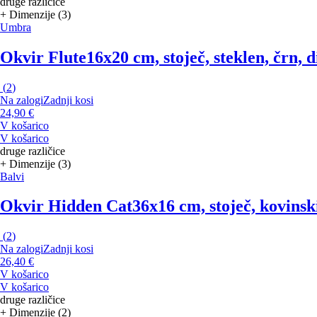
druge različice
+ Dimenzije (3)
Umbra
Okvir Flute
16x20 cm, stoječ, steklen, črn, 
(
2
)
Na zalogi
Zadnji kosi
24,90 €
V košarico
V košarico
druge različice
+ Dimenzije (3)
Balvi
Okvir Hidden Cat
36x16 cm, stoječ, kovinsk
(
2
)
Na zalogi
Zadnji kosi
26,40 €
V košarico
V košarico
druge različice
+ Dimenzije (2)