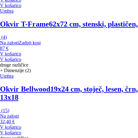
V košarico
Umbra
Okvir T-Frame
62x72 cm, stenski, plastičen
(
4
)
Na zalogi
Zadnji kosi
87 €
V košarico
V košarico
druge različice
+ Dimenzije (2)
Umbra
Okvir Bellwood
19x24 cm, stoječ, lesen, črn
13x18
(
15
)
Na zalogi
32,40 €
V košarico
V košarico