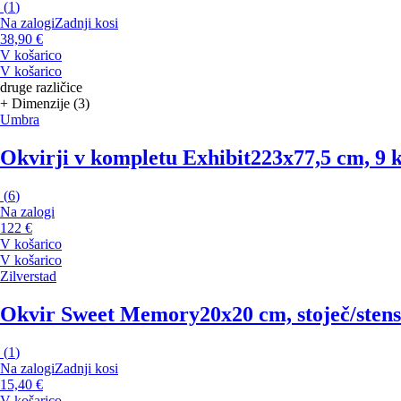
(
1
)
Na zalogi
Zadnji kosi
38,90 €
V košarico
V košarico
druge različice
+ Dimenzije (3)
Umbra
Okvirji v kompletu Exhibit
223x77,5 cm, 9 k
(
6
)
Na zalogi
122 €
V košarico
V košarico
Zilverstad
Okvir Sweet Memory
20x20 cm, stoječ/stens
(
1
)
Na zalogi
Zadnji kosi
15,40 €
V košarico