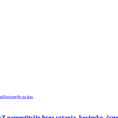
ni
Najcenejše na kos
k
Z namestitvijo brez vrtanja, kovinsko, črno