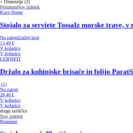
+ Dimenzije (2)
Premium
Nov izdelek
Kave Home
Stojalo za serviete Tossa
Iz morske trave, v 
Na zalogi
Zadnji kosi
13,49 €
V košarico
V košarico
LEIFHEIT
Držalo za kuhinjske brisače in folijo Parat
S
(
1
)
Na zalogi
28,40 €
V košarico
V košarico
druge različice
Nov izdelek
Brandani