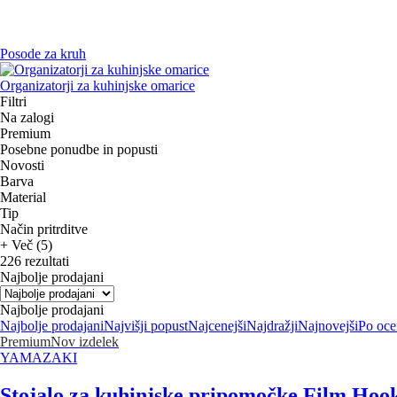
Posode za kruh
Organizatorji za kuhinjske omarice
Filtri
Na zalogi
Premium
Posebne ponudbe in popusti
Novosti
Barva
Material
Tip
Način pritrditve
+ Več (5)
226 rezultati
Najbolje prodajani
Najbolje prodajani
Najbolje prodajani
Najvišji popust
Najcenejši
Najdražji
Najnovejši
Po oce
Premium
Nov izdelek
YAMAZAKI
Stojalo za kuhinjske pripomočke Film Hoo