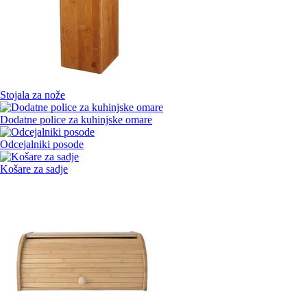
Stojala za nože
Dodatne police za kuhinjske omare
Odcejalniki posode
Košare za sadje