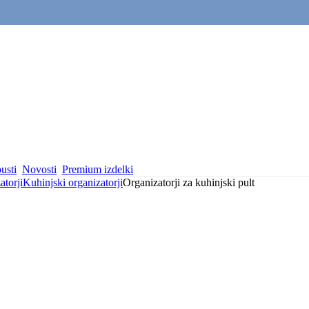
usti
Novosti
Premium izdelki
atorji
Kuhinjski organizatorji
Organizatorji za kuhinjski pult