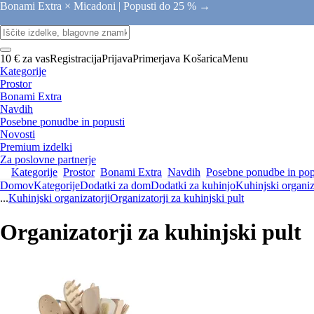
Bonami Extra × Micadoni |
Popusti do 25 % →
10 € za vas
Registracija
Prijava
Primerjava
Košarica
Menu
Kategorije
Prostor
Bonami Extra
Navdih
Posebne ponudbe in popusti
Novosti
Premium izdelki
Za poslovne partnerje
Kategorije
Prostor
Bonami Extra
Navdih
Posebne ponudbe in pop
Domov
Kategorije
Dodatki za dom
Dodatki za kuhinjo
Kuhinjski organiz
...
Kuhinjski organizatorji
Organizatorji za kuhinjski pult
Organizatorji za kuhinjski pult