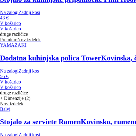
Na zalogi
Zadnji kosi
43 €
V košarico
V košarico
druge različice
Premium
Nov izdelek
YAMAZAKI
Dodatna kuhinjska polica Tower
Kovinska, 
Na zalogi
Zadnji kos
56 €
V košarico
V košarico
druge različice
+ Dimenzije (2)
Nov izdelek
Balvi
Stojalo za serviete Ramen
Kovinsko, rumeno
Na zalogi
Zadnji kosi