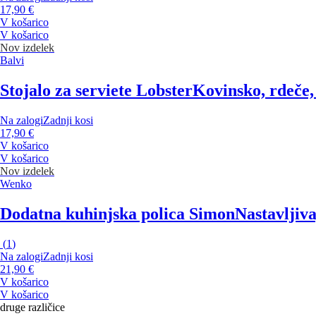
17,90 €
V košarico
V košarico
Nov izdelek
Balvi
Stojalo za serviete Lobster
Kovinsko, rdeče,
Na zalogi
Zadnji kosi
17,90 €
V košarico
V košarico
Nov izdelek
Wenko
Dodatna kuhinjska polica Simon
Nastavljiva
(
1
)
Na zalogi
Zadnji kosi
21,90 €
V košarico
V košarico
druge različice