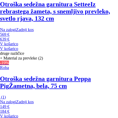
Otroška sedežna garnitura Settee
Iz
rebrastega žameta, s snemljivo prevleko,
svetlo rjava, 132 cm
Na zalogi
Zadnji kos
569 €
639 €
V košarico
V košarico
druge različice
+ Material za prevleke (2)
-19%
Roba
Otroška sedežna garnitura Peppa
Pig
Žametna, bela, 75 cm
(
1
)
Na zalogi
Zadnji kos
149 €
184 €
V košarico