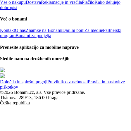
Vse o nakupu
Dostava
Reklamacije in vračila
Plačilo
Kako delujejo
dobropisi
Več o bonami
Kontakt
O nas
Znamke na Bonami
Darilni boni
Za medije
Partnerski
program
Bonami za podjetja
Prenesite aplikacijo za mobilne naprave
Sledite nam na družbenih omrežjih
Določila in splošni pogoji
Pravilnik o zasebnosti
Pravila in nastavitve
piškotkov
©2026 Bonami.cz, a.s. Vse pravice pridržane.
Thámova 289/13, 186 00 Praga
Češka republika