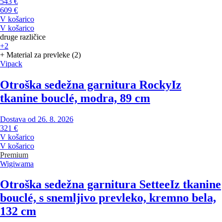
543 €
609 €
V košarico
V košarico
druge različice
+2
+ Material za prevleke (2)
Vipack
Otroška sedežna garnitura Rocky
Iz
tkanine bouclé, modra, 89 cm
Dostava od 26. 8. 2026
321 €
V košarico
V košarico
Premium
Wigiwama
Otroška sedežna garnitura Settee
Iz tkanine
bouclé, s snemljivo prevleko, kremno bela,
132 cm