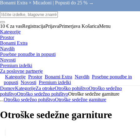
Bonami Extra × Micadoni |
Popusti do 25 % →
10 € za vas
Registracija
Prijava
Primerjava
Košarica
Menu
Kategorije
Prostor
Bonami Extra
Navdih
Posebne ponudbe in popusti
Novosti
Premium izdelki
Za poslovne partnerje
Kategorije
Prostor
Bonami Extra
Navdih
Posebne ponudbe in
popusti
Novosti
Premium izdelki
Domov
Kategorije
Za otroke
Otroško pohištvo
Otroško sedežno
pohištvo
Otroško sedežno pohištvo
Otroške sedežne garniture
...
Otroško sedežno pohištvo
Otroške sedežne garniture
Otroške sedežne garniture