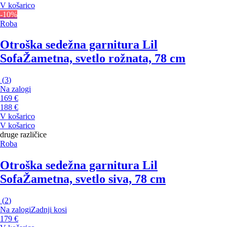
V košarico
-10%
Roba
Otroška sedežna garnitura Lil
Sofa
Žametna, svetlo rožnata, 78 cm
(
3
)
Na zalogi
169 €
188 €
V košarico
V košarico
druge različice
Roba
Otroška sedežna garnitura Lil
Sofa
Žametna, svetlo siva, 78 cm
(
2
)
Na zalogi
Zadnji kosi
179 €