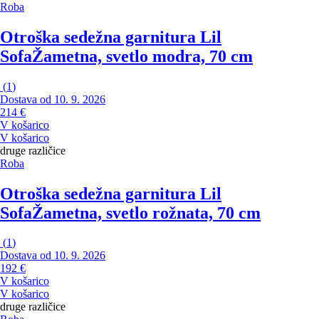
Roba
Otroška sedežna garnitura Lil
Sofa
Žametna, svetlo modra, 70 cm
(
1
)
Dostava od 10. 9. 2026
214 €
V košarico
V košarico
druge različice
Roba
Otroška sedežna garnitura Lil
Sofa
Žametna, svetlo rožnata, 70 cm
(
1
)
Dostava od 10. 9. 2026
192 €
V košarico
V košarico
druge različice