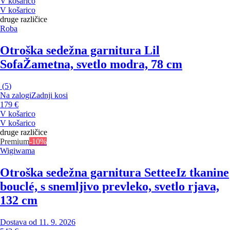
V košarico
V košarico
druge različice
Roba
Otroška sedežna garnitura Lil
Sofa
Žametna, svetlo modra, 78 cm
(
5
)
Na zalogi
Zadnji kosi
179 €
V košarico
V košarico
druge različice
Premium
-10%
Wigiwama
Otroška sedežna garnitura Settee
Iz tkanine
bouclé, s snemljivo prevleko, svetlo rjava,
132 cm
Dostava od 11. 9. 2026