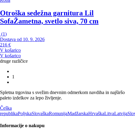
Roba
Otroška sedežna garnitura Lil
Sofa
Žametna, svetlo siva, 70 cm
(
1
)
Dostava od 10. 9. 2026
216 €
V košarico
V košarico
druge različice
1
Spletna trgovina s svežim dnevnim odmerkom navdiha in najširšo
paleto izdelkov za lepo življenje.
Češka
republika
Poljska
Slovaška
Romunija
Madžarska
Hrvaška
Litva
Latvija
Slo
Informacije o nakupu