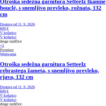
Otroška sedežna garnitura Settee
Iz tkanine
bouclé, s snemljivo prevleko, rožnata, 132
cm
Dostava od 11. 9. 2026
609 €
V košarico
V košarico
druge različice
+2
Premium
Wigiwama
Otroška sedežna garnitura Settee
Iz
rebrastega žameta, s snemljivo prevleko,
rjava, 132 cm
Dostava od 11. 9. 2026
609 €
V košarico
V košarico
druge različice