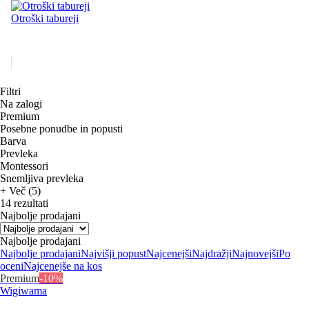
Otroški tabureji
Filtri
Na zalogi
Premium
Posebne ponudbe in popusti
Barva
Prevleka
Montessori
Snemljiva prevleka
+ Več (5)
14 rezultati
Najbolje prodajani
Najbolje prodajani
Najbolje prodajani
Najvišji popust
Najcenejši
Najdražji
Najnovejši
Po
oceni
Najcenejše na kos
Premium
-10%
Wigiwama