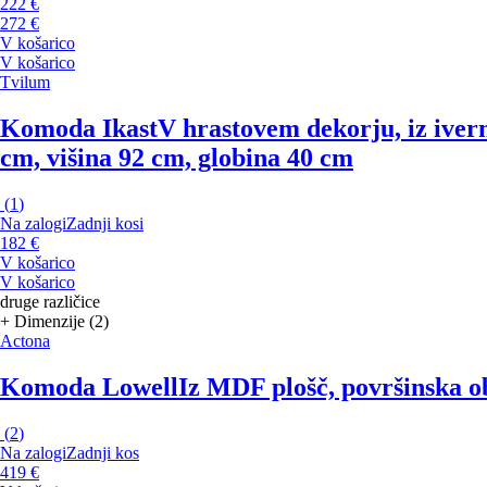
222 €
272 €
V košarico
V košarico
Tvilum
Komoda Ikast
V hrastovem dekorju, iz ivern
cm, višina 92 cm, globina 40 cm
(
1
)
Na zalogi
Zadnji kosi
182 €
V košarico
V košarico
druge različice
+ Dimenzije (2)
Actona
Komoda Lowell
Iz MDF plošč, površinska ob
(
2
)
Na zalogi
Zadnji kos
419 €