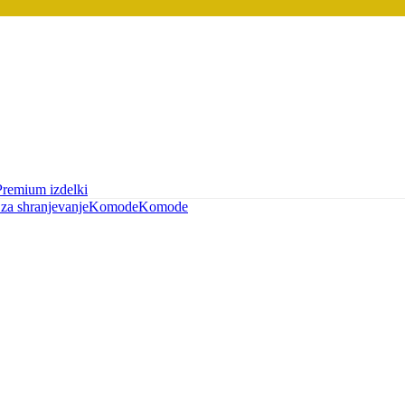
Premium izdelki
za shranjevanje
Komode
Komode