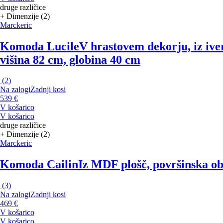
druge različice
+ Dimenzije (2)
Marckeric
Komoda Lucile
V hrastovem dekorju, iz ive
višina 82 cm, globina 40 cm
(
2
)
Na zalogi
Zadnji kosi
539 €
V košarico
V košarico
druge različice
+ Dimenzije (2)
Marckeric
Komoda Cailin
Iz MDF plošč, površinska ob
(
3
)
Na zalogi
Zadnji kosi
469 €
V košarico
V košarico