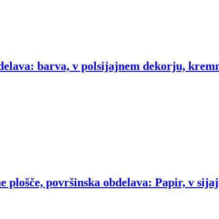
elava: barva, v polsijajnem dekorju, kremno
e plošče, površinska obdelava: Papir, v sija