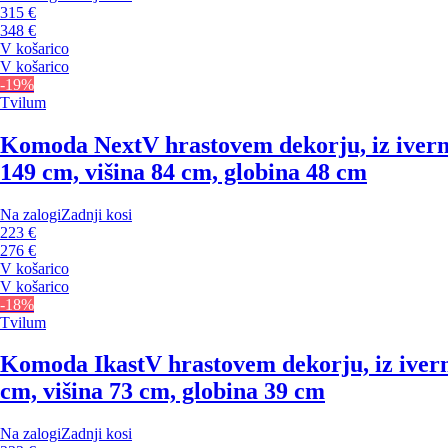
315 €
348 €
V košarico
V košarico
-19%
Tvilum
Komoda Next
V hrastovem dekorju, iz ivern
149 cm, višina 84 cm, globina 48 cm
Na zalogi
Zadnji kosi
223 €
276 €
V košarico
V košarico
-18%
Tvilum
Komoda Ikast
V hrastovem dekorju, iz ivern
cm, višina 73 cm, globina 39 cm
Na zalogi
Zadnji kosi