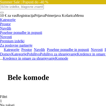
Summer Sale |
Popusti do -40 %
10 € za vas
Registracija
Prijava
Primerjava
Košarica
Menu
Kategorije
Prostor
Navdih
Posebne ponudbe in popusti
Novosti
Premium izdelki
Za poslovne partnerje
Kategorije
Prostor
Navdih
Posebne ponudbe in popusti
Novosti
Domov
Kategorije
Pohištvo
Pohištvo za shranjevanje
Kredence in omare 
...
Kredence in omare za shranjevanje
Komode
Bele komode
Filtri
1
Na zalogi