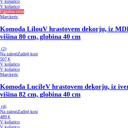
V košarico
V košarico
Ugodna cena
Marckeric
Komoda Lilou
V hrastovem dekorju, iz MDF
višina 80 cm, globina 40 cm
(
2
)
Na zalogi
Zadnji kosi
507 €
V košarico
V košarico
Marckeric
Komoda Lucile
V hrastovem dekorju, iz ive
višina 82 cm, globina 40 cm
(
4
)
Na zalogi
Zadnji kosi
489 €
V košarico
V košarico