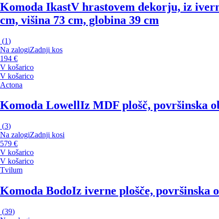
Komoda Ikast
V hrastovem dekorju, iz ivern
cm, višina 73 cm, globina 39 cm
(
1
)
Na zalogi
Zadnji kos
194 €
V košarico
V košarico
Actona
Komoda Lowell
Iz MDF plošč, površinska ob
(
3
)
Na zalogi
Zadnji kosi
579 €
V košarico
V košarico
Tvilum
Komoda Bodo
Iz iverne plošče, površinska 
(
39
)