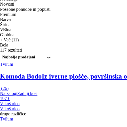
Novosti
Posebne ponudbe in popusti
Premium
Barva
Širina
Višina
Globina
+ Več (11)
Bela
117 rezultati
Najbolje prodajani
Tvilum
Komoda Bodo
Iz iverne plošče, površinska 
(
26
)
Na zalogi
Zadnji kosi
197 €
V košarico
V košarico
druge različice
Tvilum