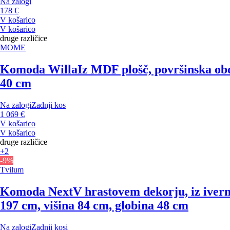
Na zalogi
178 €
V košarico
V košarico
druge različice
MOME
Komoda Willa
Iz MDF plošč, površinska obd
40 cm
Na zalogi
Zadnji kos
1 069 €
V košarico
V košarico
druge različice
+2
-9%
Tvilum
Komoda Next
V hrastovem dekorju, iz ivern
197 cm, višina 84 cm, globina 48 cm
Na zalogi
Zadnji kosi