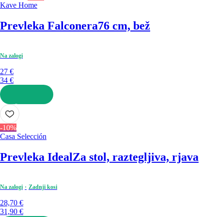
Kave Home
Prevleka Falconera
76 cm, bež
Na zalogi
27 €
34 €
V KOŠARICO
-10%
Casa Selección
Prevleka Ideal
Za stol, raztegljiva, rjava
Na zalogi
Zadnji kosi
28,70 €
31,90 €