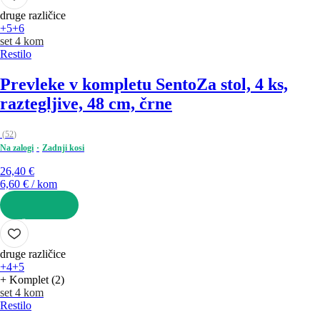
druge različice
+5
+6
set 4 kom
Restilo
Prevleke v kompletu Sento
Za stol, 4 ks,
raztegljive, 48 cm, črne
(
52
)
Na zalogi
Zadnji kosi
26,40 €
6,60 € / kom
V KOŠARICO
druge različice
+4
+5
+ Komplet (2)
set 4 kom
Restilo