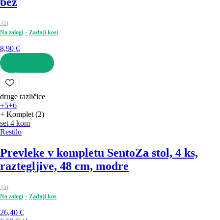
bež
(
1
)
Na zalogi
Zadnji kosi
8,90 €
V KOŠARICO
druge različice
+5
+6
+ Komplet (2)
set 4 kom
Restilo
Prevleke v kompletu Sento
Za stol, 4 ks,
raztegljive, 48 cm, modre
(
5
)
Na zalogi
Zadnji kos
26,40 €