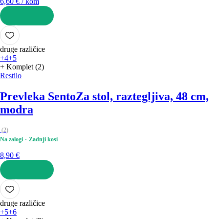
6,60 € / kom
V KOŠARICO
druge različice
+4
+5
+ Komplet (2)
Restilo
Prevleka Sento
Za stol, raztegljiva, 48 cm,
modra
(
2
)
Na zalogi
Zadnji kosi
8,90 €
V KOŠARICO
druge različice
+5
+6