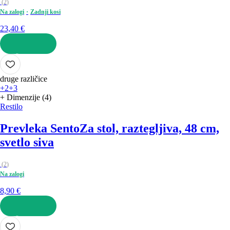
(
2
)
Na zalogi
Zadnji kosi
23,40 €
V KOŠARICO
druge različice
+2
+3
+ Dimenzije (4)
Restilo
Prevleka Sento
Za stol, raztegljiva, 48 cm,
svetlo siva
(
2
)
Na zalogi
8,90 €
V KOŠARICO