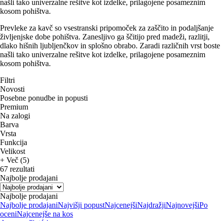
našli tako univerzalne rešitve kot izdelke, prilagojene posameznim
kosom pohištva.
Prevleke za kavč so vsestranski pripomoček za zaščito in podaljšanje
življenjske dobe pohištva. Zanesljivo ga ščitijo pred madeži, razlitji,
dlako hišnih ljubljenčkov in splošno obrabo. Zaradi različnih vrst boste
našli tako univerzalne rešitve kot izdelke, prilagojene posameznim
kosom pohištva.
Filtri
Novosti
Posebne ponudbe in popusti
Premium
Na zalogi
Barva
Vrsta
Funkcija
Velikost
+ Več (5)
67 rezultati
Najbolje prodajani
Najbolje prodajani
Najbolje prodajani
Najvišji popust
Najcenejši
Najdražji
Najnovejši
Po
oceni
Najcenejše na kos