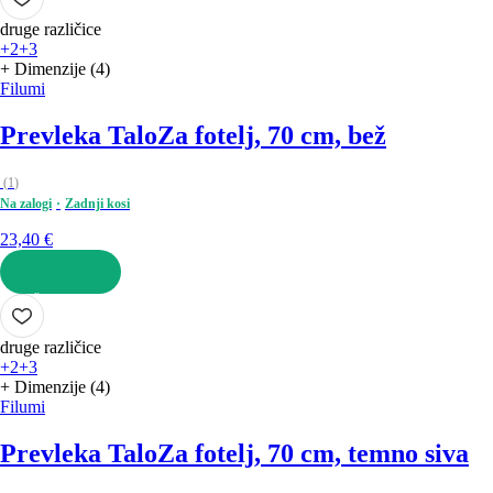
druge različice
+2
+3
+ Dimenzije (4)
Filumi
Prevleka Talo
Za fotelj, 70 cm, bež
(
1
)
Na zalogi
Zadnji kosi
23,40 €
V KOŠARICO
druge različice
+2
+3
+ Dimenzije (4)
Filumi
Prevleka Talo
Za fotelj, 70 cm, temno siva