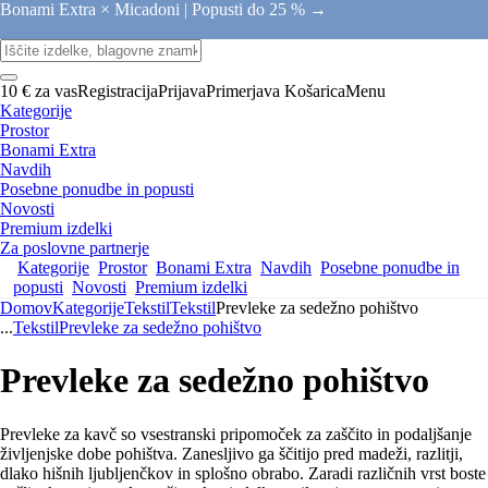
Bonami Extra × Micadoni |
Popusti do 25 % →
10 € za vas
Registracija
Prijava
Primerjava
Košarica
Menu
Kategorije
Prostor
Bonami Extra
Navdih
Posebne ponudbe in popusti
Novosti
Premium izdelki
Za poslovne partnerje
Kategorije
Prostor
Bonami Extra
Navdih
Posebne ponudbe in
popusti
Novosti
Premium izdelki
Domov
Kategorije
Tekstil
Tekstil
Prevleke za sedežno pohištvo
...
Tekstil
Prevleke za sedežno pohištvo
Prevleke za sedežno pohištvo
Prevleke za kavč so vsestranski pripomoček za zaščito in podaljšanje
življenjske dobe pohištva. Zanesljivo ga ščitijo pred madeži, razlitji,
dlako hišnih ljubljenčkov in splošno obrabo. Zaradi različnih vrst boste