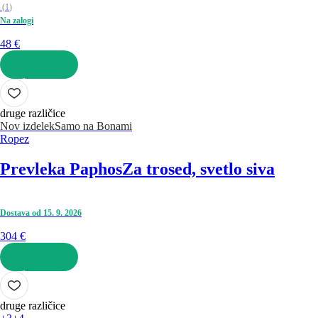
(
1
)
Na zalogi
48 €
V KOŠARICO
druge različice
Nov izdelek
Samo na Bonami
Ropez
Prevleka Paphos
Za trosed, svetlo siva
Dostava od 15. 9. 2026
304 €
V KOŠARICO
druge različice