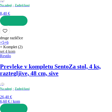
(
2
)
Na zalogi
Zadnji kosi
8,40 €
V KOŠARICO
druge različice
+5
+6
+ Komplet (2)
set 4 kom
Restilo
Prevleke v kompletu Sento
Za stol, 4 ks,
raztegljive, 48 cm, sive
(
5
)
Na zalogi
Zadnji kosi
26,40 €
6,60 € / kom