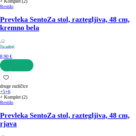
+ Komplet (2)
Restilo
Prevleka Sento
Za stol, raztegljiva, 48 cm,
kremno bela
(
2
)
Na zalogi
8,90 €
V KOŠARICO
druge različice
+5
+6
+ Komplet (2)
Restilo
Prevleka Sento
Za stol, raztegljiva, 48 cm,
rjava