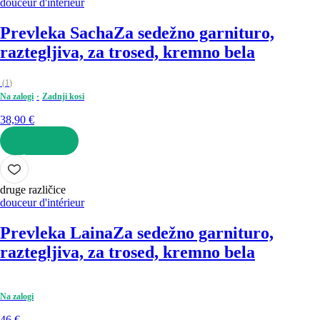
douceur d'intérieur
Prevleka Sacha
Za sedežno garnituro,
raztegljiva, za trosed, kremno bela
(
1
)
Na zalogi
Zadnji kosi
38,90 €
V KOŠARICO
druge različice
douceur d'intérieur
Prevleka Laina
Za sedežno garnituro,
raztegljiva, za trosed, kremno bela
Na zalogi
46 €