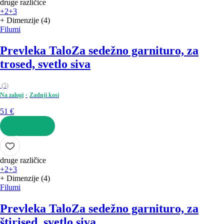
druge različice
+2
+3
+ Dimenzije (4)
Filumi
Prevleka Talo
Za sedežno garnituro, za
trosed, svetlo siva
(
5
)
Na zalogi
Zadnji kosi
51 €
V KOŠARICO
druge različice
+2
+3
+ Dimenzije (4)
Filumi
Prevleka Talo
Za sedežno garnituro, za
štirised, svetlo siva