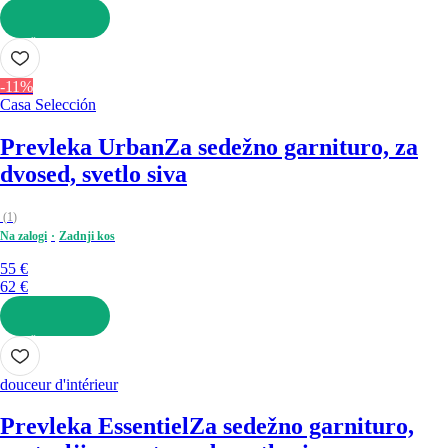
V KOŠARICO
-11%
Casa Selección
Prevleka Urban
Za sedežno garnituro, za
dvosed, svetlo siva
(
1
)
Na zalogi
Zadnji kos
55 €
62 €
V KOŠARICO
douceur d'intérieur
Prevleka Essentiel
Za sedežno garnituro,