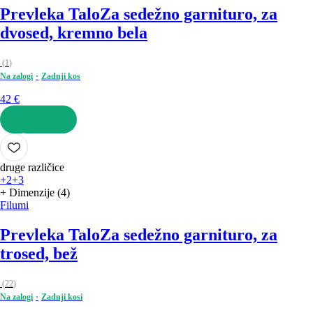
Prevleka Talo
Za sedežno garnituro, za
dvosed, kremno bela
(
1
)
Na zalogi
Zadnji kos
42 €
V KOŠARICO
druge različice
+2
+3
+ Dimenzije (4)
Filumi
Prevleka Talo
Za sedežno garnituro, za
trosed, bež
(
22
)
Na zalogi
Zadnji kosi