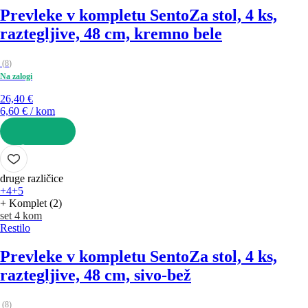
Prevleke v kompletu Sento
Za stol, 4 ks,
raztegljive, 48 cm, kremno bele
(
8
)
Na zalogi
26,40 €
6,60 € / kom
V KOŠARICO
druge različice
+4
+5
+ Komplet (2)
set 4 kom
Restilo
Prevleke v kompletu Sento
Za stol, 4 ks,
raztegljive, 48 cm, sivo-bež
(
8
)