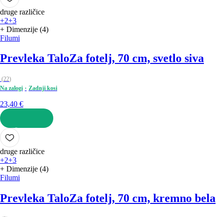
druge različice
+2
+3
+ Dimenzije (4)
Filumi
Prevleka Talo
Za fotelj, 70 cm, svetlo siva
(
22
)
Na zalogi
Zadnji kosi
23,40 €
V KOŠARICO
druge različice
+2
+3
+ Dimenzije (4)
Filumi
Prevleka Talo
Za fotelj, 70 cm, kremno bela