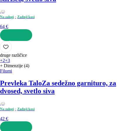
(
1
)
Na zalogi
Zadnji kosi
64 €
V KOŠARICO
druge različice
+2
+3
+ Dimenzije (4)
Filumi
Prevleka Talo
Za sedežno garnituro, za
dvosed, svetlo siva
(
1
)
Na zalogi
Zadnji kosi
42 €