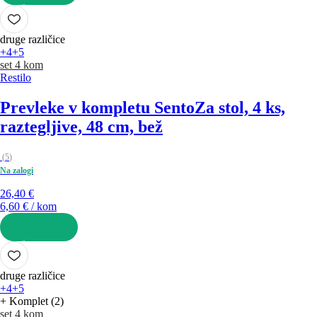
V KOŠARICO
druge različice
+4
+5
set 4 kom
Restilo
Prevleke v kompletu Sento
Za stol, 4 ks,
raztegljive, 48 cm, bež
(
5
)
Na zalogi
26,40 €
6,60 € / kom
V KOŠARICO
druge različice
+4
+5
+ Komplet (2)
set 4 kom