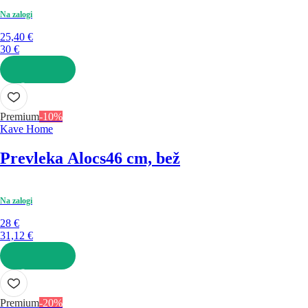
Na zalogi
25,40 €
30 €
V KOŠARICO
Premium
-10%
Kave Home
Prevleka Alocs
46 cm, bež
Na zalogi
28 €
31,12 €
V KOŠARICO
Premium
-20%