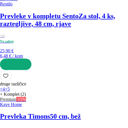
Restilo
Prevleke v kompletu Sento
Za stol, 4 ks,
raztegljive, 48 cm, rjave
(
1
)
Na zalogi
25,90 €
6,48 € / kom
V KOŠARICO
druge različice
+4
+5
+ Komplet (2)
Premium
-15%
Kave Home
Prevleka Timons
50 cm, bež