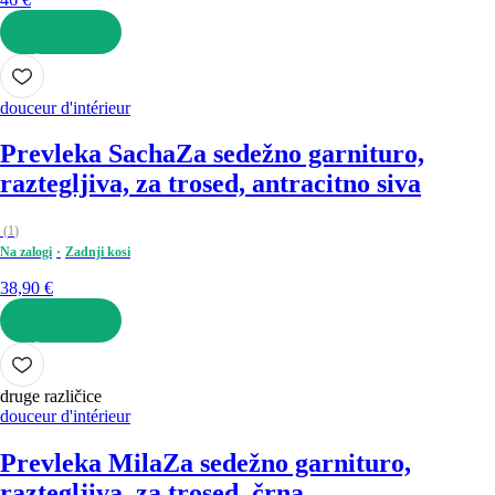
V KOŠARICO
douceur d'intérieur
Prevleka Sacha
Za sedežno garnituro,
raztegljiva, za trosed, antracitno siva
(
1
)
Na zalogi
Zadnji kosi
38,90 €
V KOŠARICO
druge različice
douceur d'intérieur
Prevleka Mila
Za sedežno garnituro,
raztegljiva, za trosed, črna