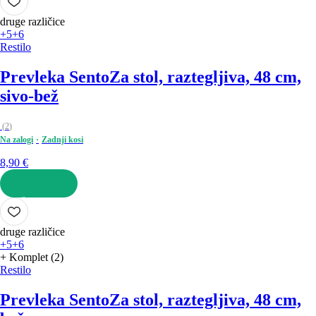
druge različice
+5
+6
Restilo
Prevleka Sento
Za stol, raztegljiva, 48 cm,
sivo-bež
(
2
)
Na zalogi
Zadnji kosi
8,90 €
V KOŠARICO
druge različice
+5
+6
+ Komplet (2)
Restilo
Prevleka Sento
Za stol, raztegljiva, 48 cm,