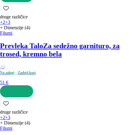
V KOŠARICO
druge različice
+2
+3
+ Dimenzije (4)
Filumi
Prevleka Talo
Za sedežno garnituro, za
trosed, kremno bela
(
1
)
Na zalogi
Zadnji kosi
51 €
V KOŠARICO
druge različice
+2
+3
+ Dimenzije (4)
Filumi