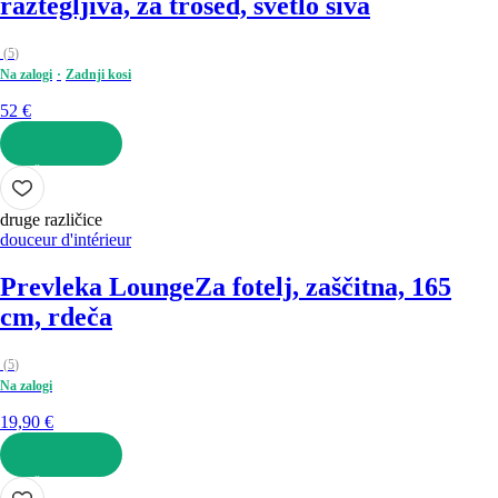
raztegljiva, za trosed, svetlo siva
(
5
)
Na zalogi
Zadnji kosi
52 €
V KOŠARICO
druge različice
douceur d'intérieur
Prevleka Lounge
Za fotelj, zaščitna, 165
cm, rdeča
(
5
)
Na zalogi
19,90 €
V KOŠARICO