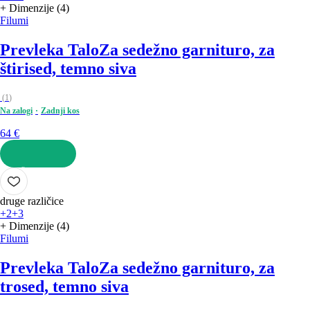
+ Dimenzije (4)
Filumi
Prevleka Talo
Za sedežno garnituro, za
štirised, temno siva
(
1
)
Na zalogi
Zadnji kos
64 €
V KOŠARICO
druge različice
+2
+3
+ Dimenzije (4)
Filumi
Prevleka Talo
Za sedežno garnituro, za
trosed, temno siva