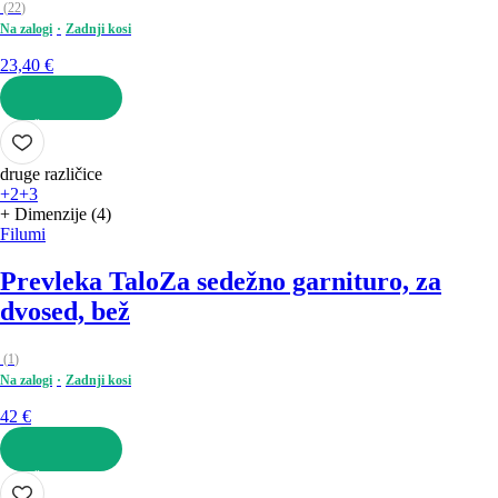
(
22
)
Na zalogi
Zadnji kosi
23,40 €
V KOŠARICO
druge različice
+2
+3
+ Dimenzije (4)
Filumi
Prevleka Talo
Za sedežno garnituro, za
dvosed, bež
(
1
)
Na zalogi
Zadnji kosi
42 €
V KOŠARICO