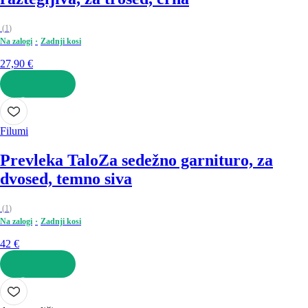
(
1
)
Na zalogi
Zadnji kosi
27,90 €
V KOŠARICO
Filumi
Prevleka Talo
Za sedežno garnituro, za
dvosed, temno siva
(
1
)
Na zalogi
Zadnji kosi
42 €
V KOŠARICO