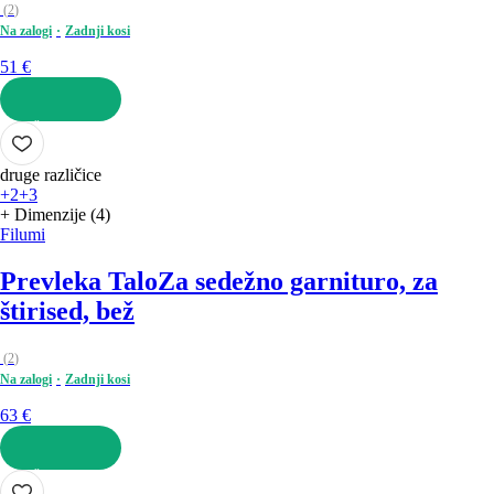
(
2
)
Na zalogi
Zadnji kosi
51 €
V KOŠARICO
druge različice
+2
+3
+ Dimenzije (4)
Filumi
Prevleka Talo
Za sedežno garnituro, za
štirised, bež
(
2
)
Na zalogi
Zadnji kosi
63 €
V KOŠARICO