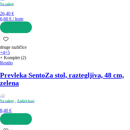
Na zalogi
26,40 €
6,60 € / kom
V KOŠARICO
druge različice
+4
+5
+ Komplet (2)
Restilo
Prevleka Sento
Za stol, raztegljiva, 48 cm,
zelena
(
1
)
Na zalogi
Zadnji kosi
8,40 €
V KOŠARICO