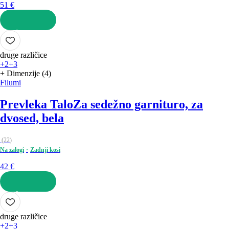
51 €
V KOŠARICO
druge različice
+2
+3
+ Dimenzije (4)
Filumi
Prevleka Talo
Za sedežno garnituro, za
dvosed, bela
(
22
)
Na zalogi
Zadnji kosi
42 €
V KOŠARICO
druge različice
+2
+3