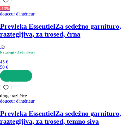
-10%
douceur d'intérieur
Prevleka Essentiel
Za sedežno garnituro,
raztegljiva, za trosed, črna
(
2
)
Na zalogi
Zadnji kosi
45 €
50 €
V KOŠARICO
druge različice
douceur d'intérieur
Prevleka Essentiel
Za sedežno garnituro,
raztegljiva, za trosed, temno siva