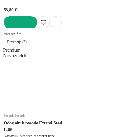
53,80 €
V KOŠARICO
druge različice
+ Dimenzije (3)
Premium
Nov izdelek
Joseph Joseph
Odcejalnik posode Extend Steel
Plus
Nastavljiv, plastičen, v srebrni barvi,