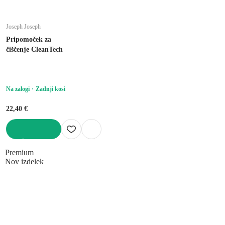
Joseph Joseph
Pripomoček za
čiščenje CleanTech
Na zalogi
Zadnji kosi
22,40 €
V KOŠARICO
Premium
Nov izdelek