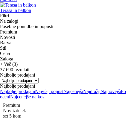
Terasa in balkon
Filtri
Na zalogi
Posebne ponudbe in popusti
Premium
Novosti
Barva
Stil
Cena
Zaloga
+ Več (3)
37 690 rezultati
Najbolje prodajani
Najbolje prodajani
Najbolje prodajani
Najvišji popust
Najcenejši
Najdražji
Najnovejši
Po
oceni
Najcenejše na kos
Premium
Nov izdelek
set 5 kom