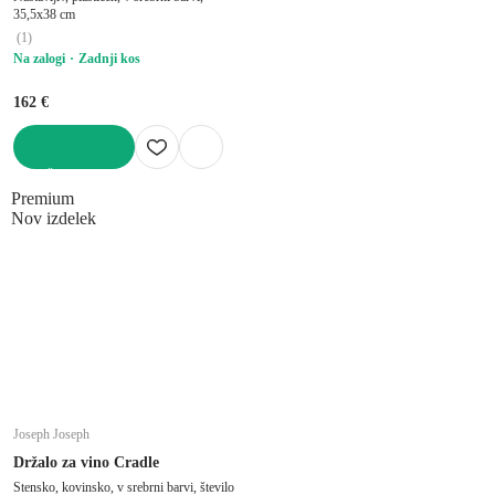
35,5x38 cm
(
1
)
Na zalogi
Zadnji kos
162 €
V KOŠARICO
Premium
Nov izdelek
Joseph Joseph
Držalo za vino Cradle
Stensko, kovinsko, v srebrni barvi, število