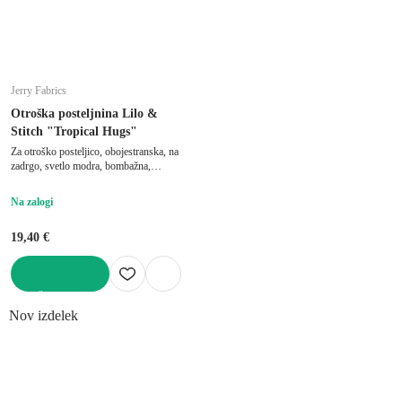
Jerry Fabrics
Otroška posteljnina Lilo &
Stitch "Tropical Hugs"
Za otroško posteljico, obojestranska, na
zadrgo, svetlo modra, bombažna,
100x135 cm
Na zalogi
19,40 €
V KOŠARICO
Nov izdelek