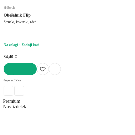
Hübsch
Obešalnik Flip
Stenski, kovinski, rdeč
Na zalogi
Zadnji kosi
34,40 €
V KOŠARICO
druge različice
Premium
Nov izdelek