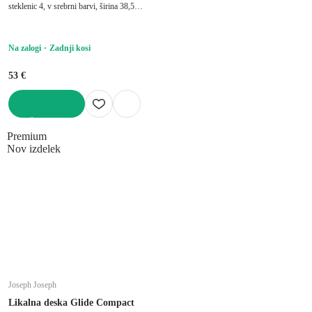
steklenic 4, v srebrni barvi, širina 38,5
cm, višina 2 cm, globina 25 cm
Na zalogi
Zadnji kosi
53 €
V KOŠARICO
Premium
Nov izdelek
Joseph Joseph
Likalna deska Glide Compact