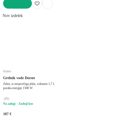
V KOŠARICO
Nov izdelek
Haden
Grelnik vode Dorset
Zelen, iz nerjavečega jekla, volumen 1,7 l,
poraba energije 1500 W
(
89
)
Na zalogi
Zadnji kos
107 €