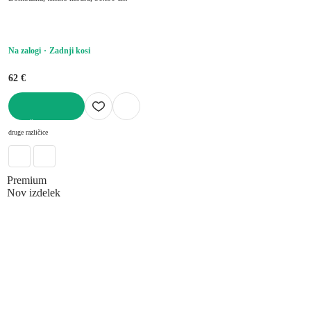
Na zalogi
Zadnji kosi
62 €
V KOŠARICO
druge različice
Premium
Nov izdelek