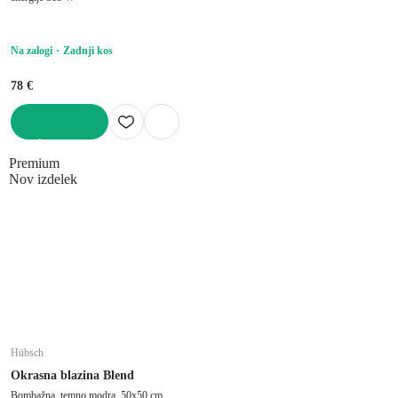
Na zalogi
Zadnji kos
78 €
V KOŠARICO
Premium
Nov izdelek
Hübsch
Okrasna blazina Blend
Bombažna, temno modra, 50x50 cm