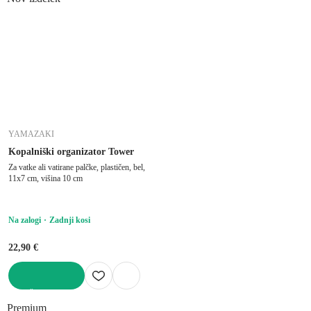
YAMAZAKI
Kopalniški organizator Tower
Za vatke ali vatirane palčke, plastičen, bel,
11x7 cm, višina 10 cm
Na zalogi
Zadnji kosi
22,90 €
V KOŠARICO
Premium