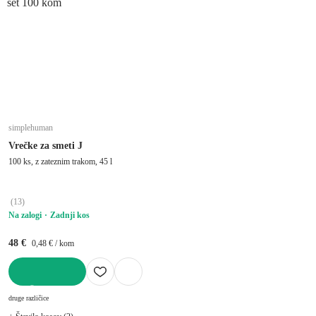
set 100 kom
simplehuman
Vrečke za smeti J
100 ks, z zateznim trakom, 45 l
(
13
)
Na zalogi
Zadnji kos
48 €
0,48 € / kom
V KOŠARICO
druge različice