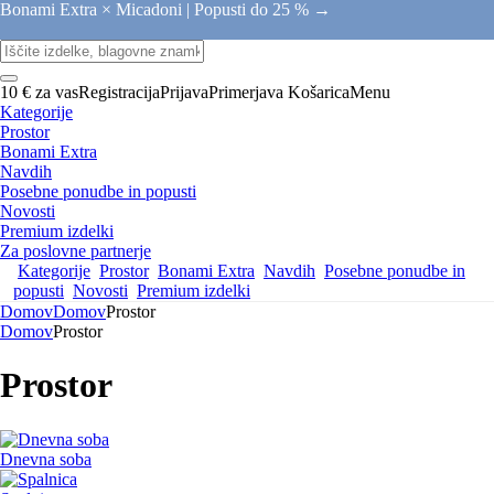
Bonami Extra × Micadoni |
Popusti do 25 % →
10 € za vas
Registracija
Prijava
Primerjava
Košarica
Menu
Kategorije
Prostor
Bonami Extra
Navdih
Posebne ponudbe in popusti
Novosti
Premium izdelki
Za poslovne partnerje
Kategorije
Prostor
Bonami Extra
Navdih
Posebne ponudbe in
popusti
Novosti
Premium izdelki
Domov
Domov
Prostor
Domov
Prostor
Prostor
Dnevna soba