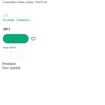
Z nastavljivo višino, modra, 110x33 cm
(
27
)
Na zalogi
Zadnji kos
209 €
V KOŠARICO
druge različice
Premium
Nov izdelek