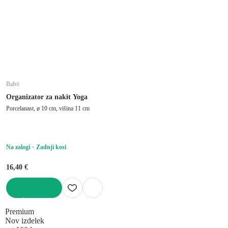
Balvi
Organizator za nakit Yoga
Porcelanast, ø 10 cm, višina 11 cm
Na zalogi
Zadnji kosi
16,40 €
V KOŠARICO
Premium
Nov izdelek