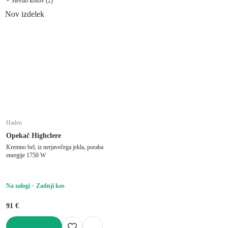
+ Število kosov (2)
Nov izdelek
Haden
Opekač Highclere
Kremno bel, iz nerjavečega jekla, poraba
energije 1750 W
Na zalogi
Zadnji kos
91 €