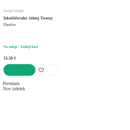
Joseph Joseph
Izkoščičevalec češenj Tweezy
Plastičen
Na zalogi
Zadnji kosi
15,50 €
V KOŠARICO
Premium
Nov izdelek