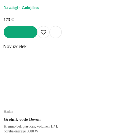
Na zalogi
Zadnji kos
173 €
V KOŠARICO
Nov izdelek
Haden
Grelnik vode Devon
Kremno bel, plastičen, volumen 1,7 l,
poraba energije 3000 W