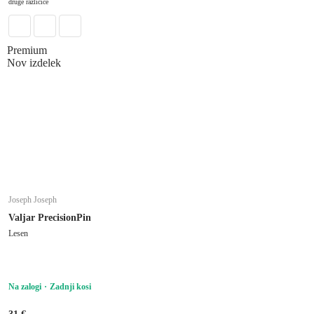
druge različice
Premium
Nov izdelek
Joseph Joseph
Valjar PrecisionPin
Lesen
Na zalogi
Zadnji kosi