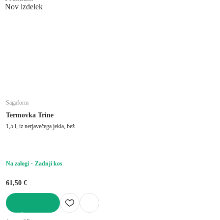
Nov izdelek
Sagaform
Termovka Trine
1,5 l, iz nerjavečega jekla, bež
Na zalogi
Zadnji kos
61,50 €
V KOŠARICO