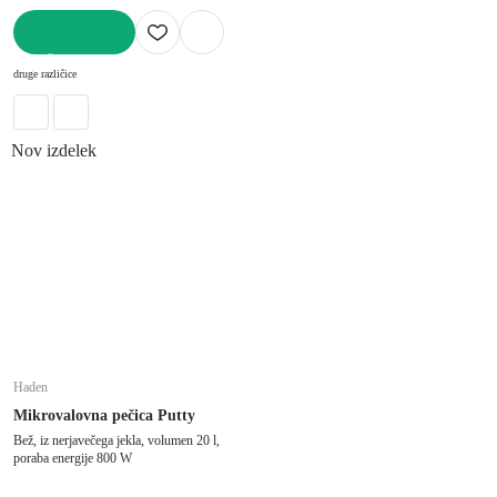
V KOŠARICO
druge različice
Nov izdelek
Haden
Mikrovalovna pečica Putty
Bež, iz nerjavečega jekla, volumen 20 l,
poraba energije 800 W