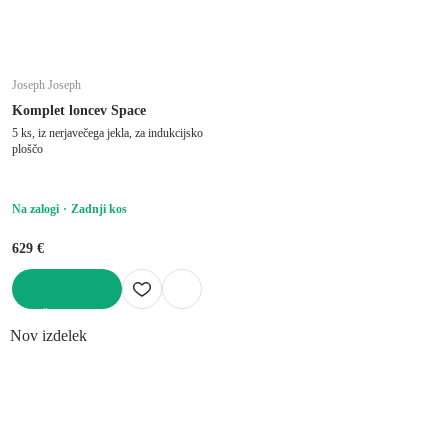
Joseph Joseph
Komplet loncev Space
5 ks, iz nerjavečega jekla, za indukcijsko
ploščo
Na zalogi
Zadnji kos
629 €
V KOŠARICO
Nov izdelek