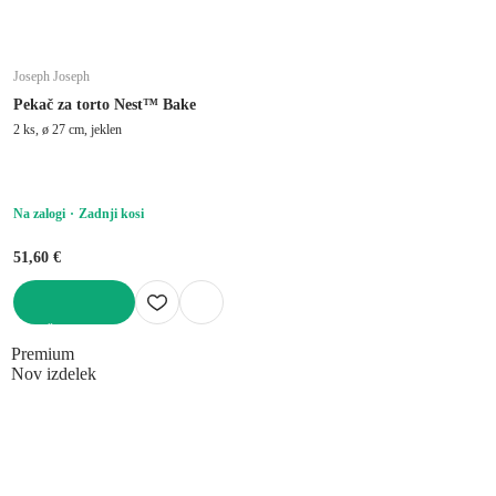
Joseph Joseph
Pekač za torto Nest™ Bake
2 ks, ø 27 cm, jeklen
Na zalogi
Zadnji kosi
51,60 €
V KOŠARICO
Premium
Nov izdelek