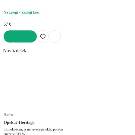
Na zalogi
Zadnji kosi
57 €
V KOŠARICO
Nov izdelek
Haden
Opekač Heritage
Slonokoščen, iz nerjavečega jekla, poraba
energije 815 W