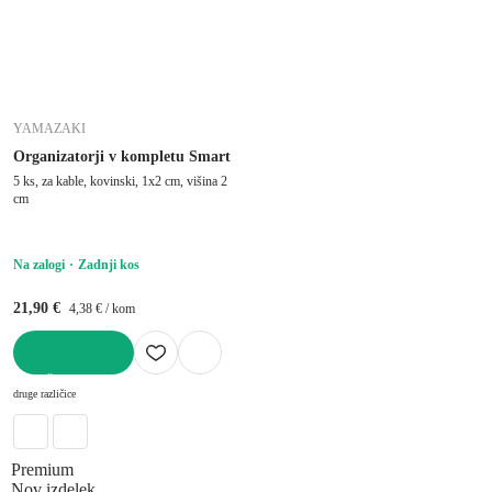
YAMAZAKI
Organizatorji v kompletu Smart
5 ks, za kable, kovinski, 1x2 cm, višina 2
cm
Na zalogi
Zadnji kos
21,90 €
4,38 € / kom
V KOŠARICO
druge različice
Premium
Nov izdelek