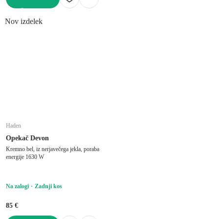
V KOŠARICO
Nov izdelek
Haden
Opekač Devon
Kremno bel, iz nerjavečega jekla, poraba
energije 1630 W
Na zalogi
Zadnji kos
85 €