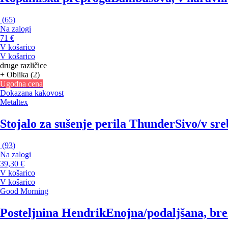
(
65
)
Na zalogi
71 €
V košarico
V košarico
druge različice
+ Oblika (2)
Ugodna cena
Dokazana kakovost
Metaltex
Stojalo za sušenje perila Thunder
Sivo/v sre
(
93
)
Na zalogi
39,30 €
V košarico
V košarico
Good Morning
Posteljnina Hendrik
Enojna/podaljšana, bre