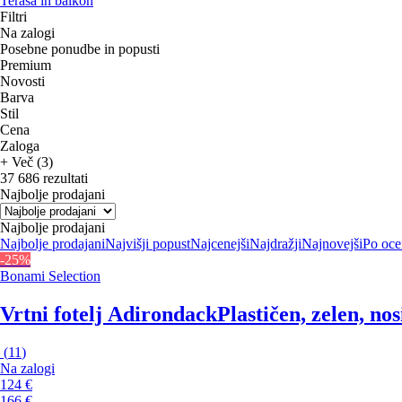
Terasa in balkon
Filtri
Na zalogi
Posebne ponudbe in popusti
Premium
Novosti
Barva
Stil
Cena
Zaloga
+ Več (3)
37 686 rezultati
Najbolje prodajani
Najbolje prodajani
Najbolje prodajani
Najvišji popust
Najcenejši
Najdražji
Najnovejši
Po oce
-25%
Bonami Selection
Vrtni fotelj Adirondack
Plastičen, zelen, no
(
11
)
Na zalogi
124 €
166 €