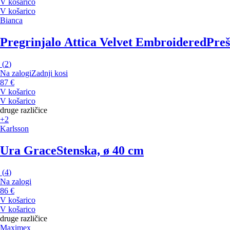
V košarico
V košarico
Bianca
Pregrinjalo Attica Velvet Embroidered
Preš
(
2
)
Na zalogi
Zadnji kosi
87 €
V košarico
V košarico
druge različice
+2
Karlsson
Ura Grace
Stenska, ø 40 cm
(
4
)
Na zalogi
86 €
V košarico
V košarico
druge različice
Maximex