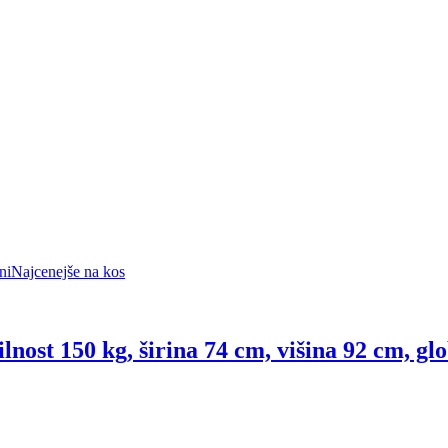
ni
Najcenejše na kos
silnost 150 kg, širina 74 cm, višina 92 cm, g