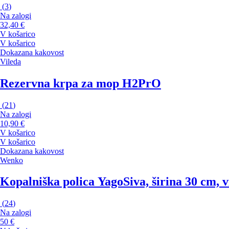
(
3
)
Na zalogi
32,40 €
V košarico
V košarico
Dokazana kakovost
Vileda
Rezervna krpa za mop H2PrO
(
21
)
Na zalogi
10,90 €
V košarico
V košarico
Dokazana kakovost
Wenko
Kopalniška polica Yago
Siva, širina 30 cm, 
(
24
)
Na zalogi
50 €