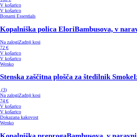
V košarico
V košarico
Bonami Essentials
Kopalniška polica Elori
Bambusova, v naravn
Na zalogi
Zadnji kosi
72 €
V košarico
V košarico
Wenko
Stenska zaščitna plošča za štedilnik Smoke
I
(
3
)
Na zalogi
Zadnji kosi
74 €
V košarico
V košarico
Dokazana kakovost
Wenko
Kopalniška preproga
Bambusova, v naravni