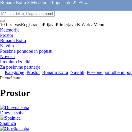
Bonami Extra × Micadoni |
Popusti do 25 % →
10 € za vas
Registracija
Prijava
Primerjava
Košarica
Menu
Kategorije
Prostor
Bonami Extra
Navdih
Posebne ponudbe in popusti
Novosti
Premium izdelki
Za poslovne partnerje
Kategorije
Prostor
Bonami Extra
Navdih
Posebne ponudbe in pop
Domov
Prostor
Prostor
Dnevna soba
Spalnica