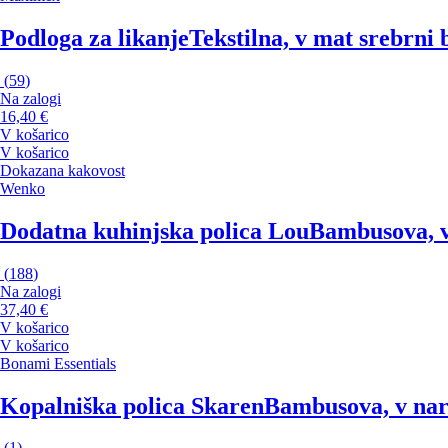
Podloga za likanje
Tekstilna, v mat srebrni
(
59
)
Na zalogi
16,40 €
V košarico
V košarico
Dokazana kakovost
Wenko
Dodatna kuhinjska polica Lou
Bambusova, v
(
188
)
Na zalogi
37,40 €
V košarico
V košarico
Bonami Essentials
Kopalniška polica Skaren
Bambusova, v nara
(
1
)