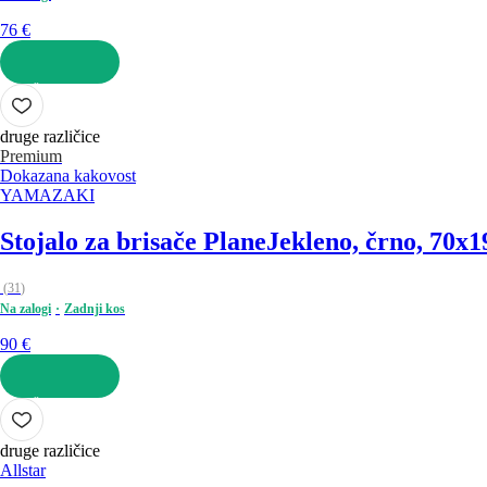
76 €
V KOŠARICO
druge različice
Premium
Dokazana kakovost
YAMAZAKI
Stojalo za brisače Plane
Jekleno, črno, 70x1
(
31
)
Na zalogi
Zadnji kos
90 €
V KOŠARICO
druge različice
Allstar