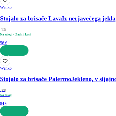
Wenko
Stojalo za brisače Lava
Iz nerjavečega jekla
(
92
)
Na zalogi
Zadnji kosi
58 €
V KOŠARICO
Wenko
Stojalo za brisače Palermo
Jekleno, v sijajn
(
49
)
Na zalogi
84 €