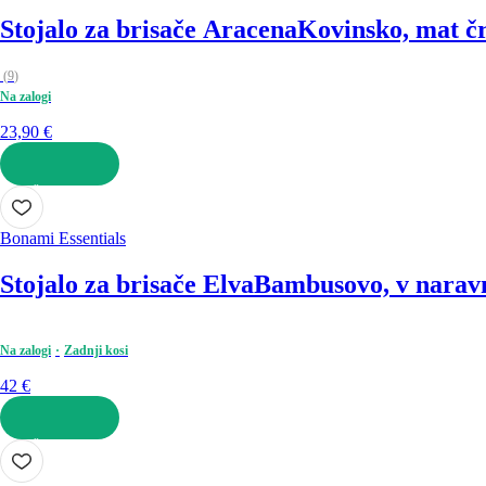
Stojalo za brisače Aracena
Kovinsko, mat čr
(
9
)
Na zalogi
23,90 €
V KOŠARICO
Bonami Essentials
Stojalo za brisače Elva
Bambusovo, v naravn
Na zalogi
Zadnji kosi
42 €
V KOŠARICO