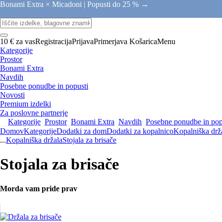
Bonami Extra × Micadoni |
Popusti do 25 % →
10 € za vas
Registracija
Prijava
Primerjava
Košarica
Menu
Kategorije
Prostor
Bonami Extra
Navdih
Posebne ponudbe in popusti
Novosti
Premium izdelki
Za poslovne partnerje
Kategorije
Prostor
Bonami Extra
Navdih
Posebne ponudbe in pop
Domov
Kategorije
Dodatki za dom
Dodatki za kopalnico
Kopalniška drž
...
Kopalniška držala
Stojala za brisače
Stojala za brisače
Morda vam pride prav