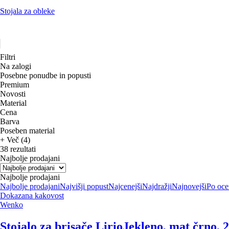
Stojala za obleke
Filtri
Na zalogi
Posebne ponudbe in popusti
Premium
Novosti
Material
Cena
Barva
Poseben material
+ Več (4)
38 rezultati
Najbolje prodajani
Najbolje prodajani
Najbolje prodajani
Najvišji popust
Najcenejši
Najdražji
Najnovejši
Po oce
Dokazana kakovost
Wenko
Stojalo za brisače Lirio
Jekleno, mat črno, 