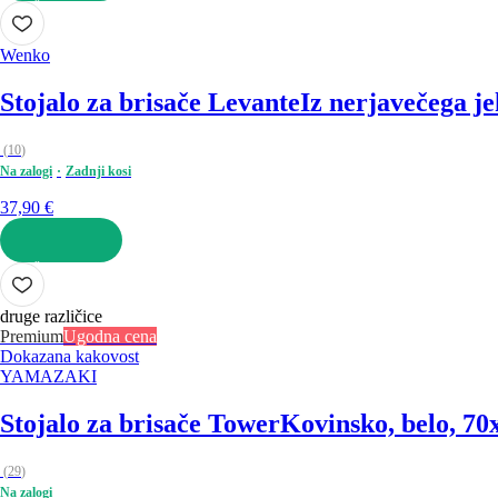
V KOŠARICO
Wenko
Stojalo za brisače Levante
Iz nerjavečega je
(
10
)
Na zalogi
Zadnji kosi
37,90 €
V KOŠARICO
druge različice
Premium
Ugodna cena
Dokazana kakovost
YAMAZAKI
Stojalo za brisače Tower
Kovinsko, belo, 70
(
29
)
Na zalogi