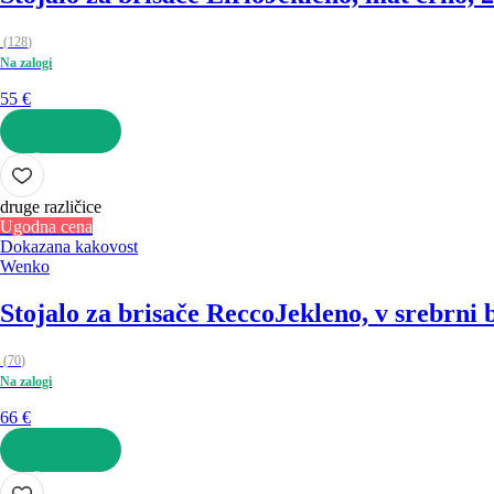
(
128
)
Na zalogi
55 €
V KOŠARICO
druge različice
Ugodna cena
Dokazana kakovost
Wenko
Stojalo za brisače Recco
Jekleno, v srebrni 
(
70
)
Na zalogi
66 €
V KOŠARICO