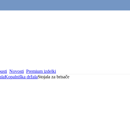
usti
Novosti
Premium izdelki
ala
Kopalniška držala
Stojala za brisače