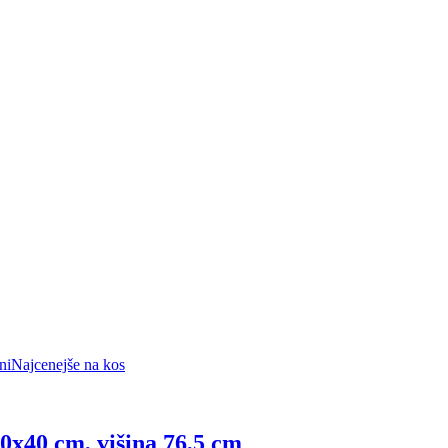
ni
Najcenejše na kos
20x40 cm, višina 76,5 cm