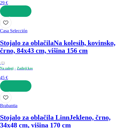
29 €
V KOŠARICO
Casa Selección
Stojalo za oblačila
Na kolesih, kovinsko,
črno, 84x43 cm, višina 156 cm
(
1
)
Na zalogi
Zadnji kos
45 €
V KOŠARICO
Brabantia
Stojalo za oblačila Linn
Jekleno, črno,
34x48 cm, višina 170 cm