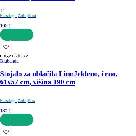
(
7
)
Na zalogi
Zadnji kosi
106 €
V KOŠARICO
druge različice
Brabantia
Stojalo za oblačila Linn
Jekleno, črno,
61x57 cm, višina 190 cm
Na zalogi
Zadnji kos
180 €
V KOŠARICO