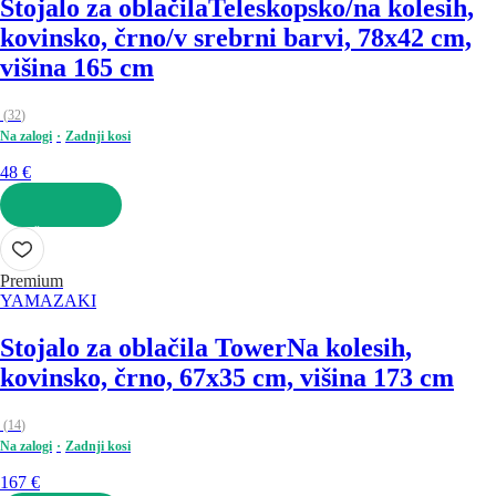
Stojalo za oblačila
Teleskopsko/na kolesih,
kovinsko, črno/v srebrni barvi, 78x42 cm,
višina 165 cm
(
32
)
Na zalogi
Zadnji kosi
48 €
V KOŠARICO
Premium
YAMAZAKI
Stojalo za oblačila Tower
Na kolesih,
kovinsko, črno, 67x35 cm, višina 173 cm
(
14
)
Na zalogi
Zadnji kosi
167 €