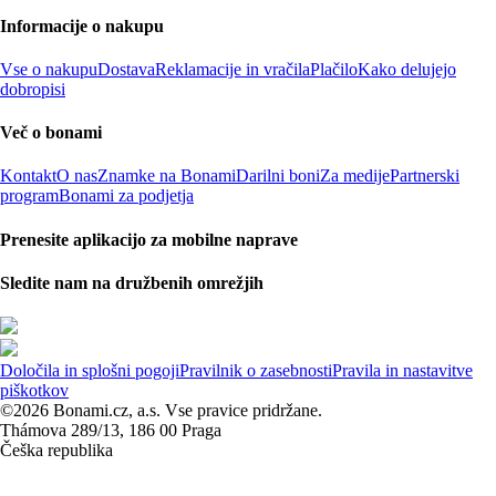
Informacije o nakupu
Vse o nakupu
Dostava
Reklamacije in vračila
Plačilo
Kako delujejo
dobropisi
Več o bonami
Kontakt
O nas
Znamke na Bonami
Darilni boni
Za medije
Partnerski
program
Bonami za podjetja
Prenesite aplikacijo za mobilne naprave
Sledite nam na družbenih omrežjih
Določila in splošni pogoji
Pravilnik o zasebnosti
Pravila in nastavitve
piškotkov
©2026 Bonami.cz, a.s. Vse pravice pridržane.
Thámova 289/13, 186 00 Praga
Češka republika