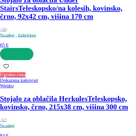
Stojalo za oblačila Under
Stairs
Teleskopsko/na kolesih, kovinsko,
črno, 92x42 cm, višina 170 cm
(
19
)
Na zalogi
Zadnji kosi
65 €
V KOŠARICO
Ugodna cena
Dokazana kakovost
Wenko
Stojalo za oblačila Herkules
Teleskopsko,
kovinsko, črno, 215x38 cm, višina 300 cm
(
67
)
Na zalogi
84 €