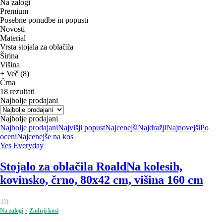
Na zalogi
Premium
Posebne ponudbe in popusti
Novosti
Material
Vrsta stojala za oblačila
Širina
Višina
+ Več (8)
Črna
18 rezultati
Najbolje prodajani
Najbolje prodajani
Najbolje prodajani
Najvišji popust
Najcenejši
Najdražji
Najnovejši
Po
oceni
Najcenejše na kos
Yes Everyday
Stojalo za oblačila Roald
Na kolesih,
kovinsko, črno, 80x42 cm, višina 160 cm
(
1
)
Na zalogi
Zadnji kosi