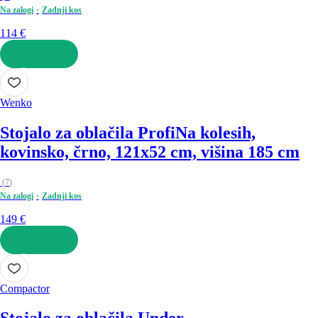
Na zalogi
Zadnji kos
114 €
V KOŠARICO
Wenko
Stojalo za oblačila Profi
Na kolesih,
kovinsko, črno, 121x52 cm, višina 185 cm
(
7
)
Na zalogi
Zadnji kos
149 €
V KOŠARICO
Compactor