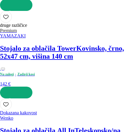
V KOŠARICO
druge različice
Premium
YAMAZAKI
Stojalo za oblačila Tower
Kovinsko, črno,
52x47 cm, višina 140 cm
(
1
)
Na zalogi
Zadnji kosi
142 €
V KOŠARICO
Dokazana kakovost
Wenko
Stojalo za oblačila All In
Teleskopsko/na