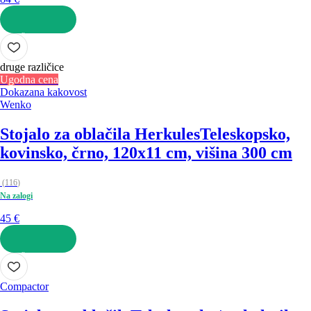
V KOŠARICO
druge različice
Ugodna cena
Dokazana kakovost
Wenko
Stojalo za oblačila Herkules
Teleskopsko,
kovinsko, črno, 120x11 cm, višina 300 cm
(
116
)
Na zalogi
45 €
V KOŠARICO
Compactor