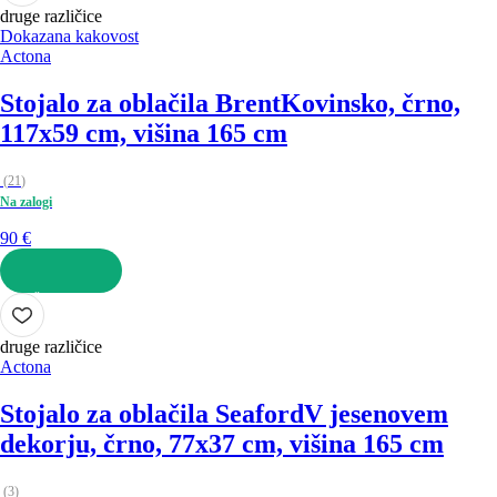
druge različice
Dokazana kakovost
Actona
Stojalo za oblačila Brent
Kovinsko, črno,
117x59 cm, višina 165 cm
(
21
)
Na zalogi
90 €
V KOŠARICO
druge različice
Actona
Stojalo za oblačila Seaford
V jesenovem
dekorju, črno, 77x37 cm, višina 165 cm
(
3
)