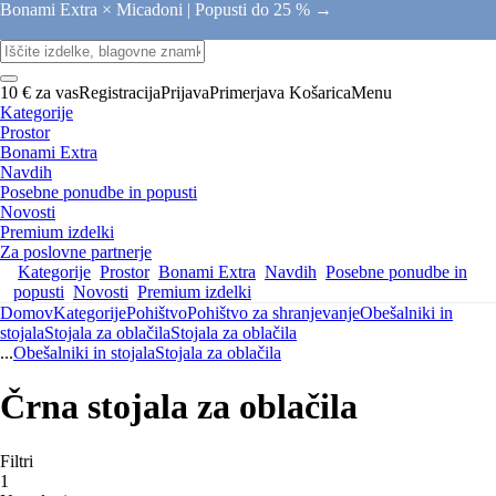
Bonami Extra × Micadoni |
Popusti do 25 % →
10 € za vas
Registracija
Prijava
Primerjava
Košarica
Menu
Kategorije
Prostor
Bonami Extra
Navdih
Posebne ponudbe in popusti
Novosti
Premium izdelki
Za poslovne partnerje
Kategorije
Prostor
Bonami Extra
Navdih
Posebne ponudbe in
popusti
Novosti
Premium izdelki
Domov
Kategorije
Pohištvo
Pohištvo za shranjevanje
Obešalniki in
stojala
Stojala za oblačila
Stojala za oblačila
...
Obešalniki in stojala
Stojala za oblačila
Črna stojala za oblačila
Filtri
1