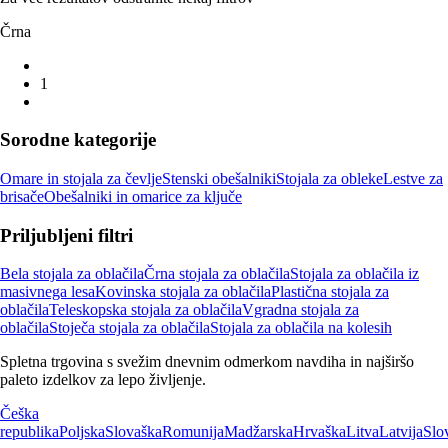
Črna
1
Sorodne kategorije
Omare in stojala za čevlje
Stenski obešalniki
Stojala za obleke
Lestve za
brisače
Obešalniki in omarice za ključe
Priljubljeni filtri
Bela stojala za oblačila
Črna stojala za oblačila
Stojala za oblačila iz
masivnega lesa
Kovinska stojala za oblačila
Plastična stojala za
oblačila
Teleskopska stojala za oblačila
Vgradna stojala za
oblačila
Stoječa stojala za oblačila
Stojala za oblačila na kolesih
Spletna trgovina s svežim dnevnim odmerkom navdiha in najširšo
paleto izdelkov za lepo življenje.
Češka
republika
Poljska
Slovaška
Romunija
Madžarska
Hrvaška
Litva
Latvija
Slo