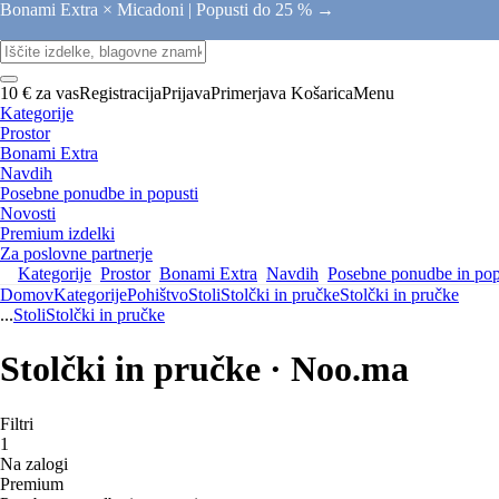
Bonami Extra × Micadoni |
Popusti do 25 % →
10 € za vas
Registracija
Prijava
Primerjava
Košarica
Menu
Kategorije
Prostor
Bonami Extra
Navdih
Posebne ponudbe in popusti
Novosti
Premium izdelki
Za poslovne partnerje
Kategorije
Prostor
Bonami Extra
Navdih
Posebne ponudbe in pop
Domov
Kategorije
Pohištvo
Stoli
Stolčki in pručke
Stolčki in pručke
...
Stoli
Stolčki in pručke
Stolčki in pručke · Noo.ma
Filtri
1
Na zalogi
Premium