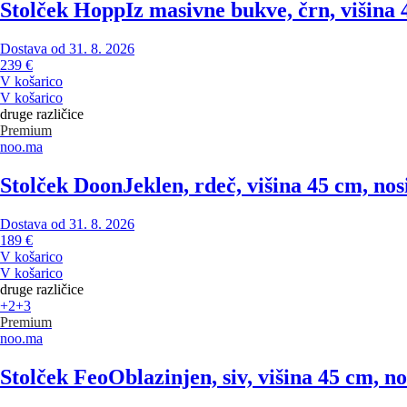
Stolček Hopp
Iz masivne bukve, črn, višina 
Dostava od 31. 8. 2026
239 €
V košarico
V košarico
druge različice
Premium
noo.ma
Stolček Doon
Jeklen, rdeč, višina 45 cm, nos
Dostava od 31. 8. 2026
189 €
V košarico
V košarico
druge različice
+2
+3
Premium
noo.ma
Stolček Feo
Oblazinjen, siv, višina 45 cm, no