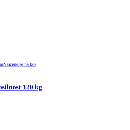
ni
Najcenejše na kos
osilnost 120 kg