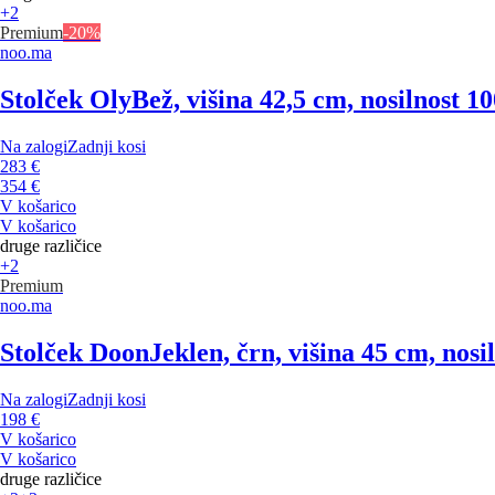
+2
Premium
-20%
noo.ma
Stolček Oly
Bež, višina 42,5 cm, nosilnost 1
Na zalogi
Zadnji kosi
283 €
354 €
V košarico
V košarico
druge različice
+2
Premium
noo.ma
Stolček Doon
Jeklen, črn, višina 45 cm, nosi
Na zalogi
Zadnji kosi
198 €
V košarico
V košarico
druge različice