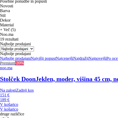
Posebne ponudbe in popusti
Novosti
Barva
Stil
Dekor
Material
+ Več (5)
Noo.ma
19 rezultati
Najbolje prodajani
Najbolje prodajani
Najbolje prodajani
Najvišji popust
Najcenejši
Najdražji
Najnovejši
Po oce
Premium
-20%
noo.ma
Stolček Doon
Jeklen, moder, višina 45 cm, n
Na zalogi
Zadnji kos
151 €
189 €
V košarico
V košarico
druge različice