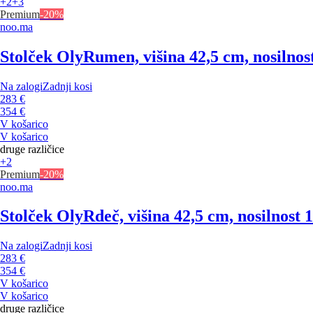
+2
+3
Premium
-20%
noo.ma
Stolček Oly
Rumen, višina 42,5 cm, nosilnos
Na zalogi
Zadnji kosi
283 €
354 €
V košarico
V košarico
druge različice
+2
Premium
-20%
noo.ma
Stolček Oly
Rdeč, višina 42,5 cm, nosilnost 
Na zalogi
Zadnji kosi
283 €
354 €
V košarico
V košarico
druge različice