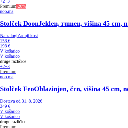
+2
+3
Premium
-20%
noo.ma
Stolček Doon
Jeklen, rumen, višina 45 cm, n
Na zalogi
Zadnji kosi
158 €
198 €
V košarico
V košarico
druge različice
+2
+3
Premium
noo.ma
Stolček Feo
Oblazinjen, črn, višina 45 cm, n
Dostava od 31. 8. 2026
349 €
V košarico
V košarico
druge različice
Premium