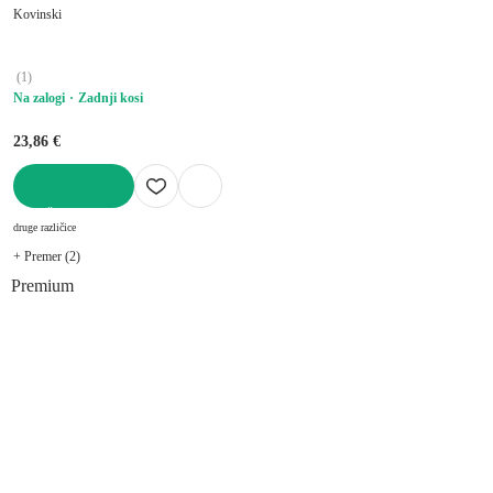
Kovinski
(
1
)
Na zalogi
Zadnji kosi
23,86 €
V KOŠARICO
druge različice
+ Premer (2)
Premium