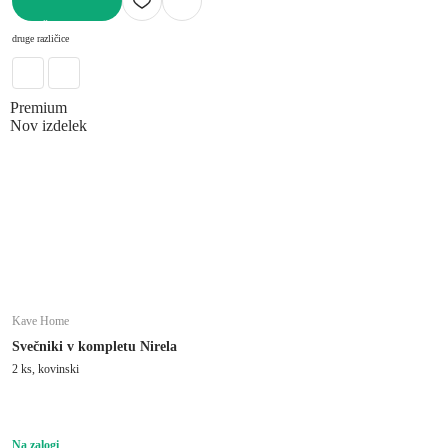
V KOŠARICO
druge različice
Premium
Nov izdelek
Kave Home
Svečniki v kompletu Nirela
2 ks, kovinski
Na zalogi