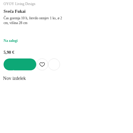
OYOY Living Design
Sveča Fukai
Čas gorenja 10 h, število stenjev 1 ks, ø 2
cm, višina 28 cm
Na zalogi
5,90 €
V KOŠARICO
Nov izdelek