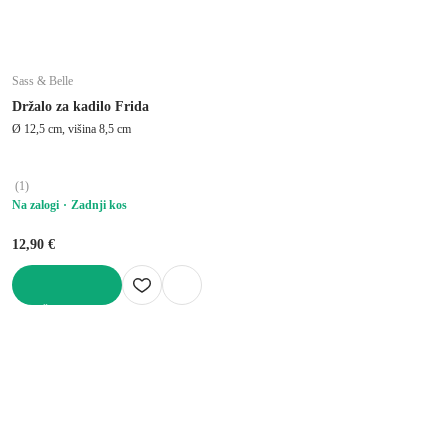
Sass & Belle
Držalo za kadilo Frida
Ø 12,5 cm, višina 8,5 cm
(
1
)
Na zalogi
Zadnji kos
12,90 €
V KOŠARICO