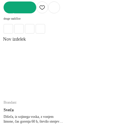
V KOŠARICO
druge različice
Nov izdelek
Brandani
Sveča
Dišeča, iz sojinega voska, z vonjem
limone, čas gorenja 60 h, število stenjev 3
ks, ø 13 cm, višina 10 cm