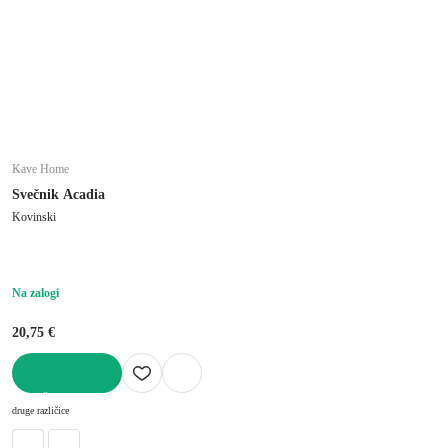
Kave Home
Svečnik Acadia
Kovinski
Na zalogi
20,75 €
V KOŠARICO
druge različice