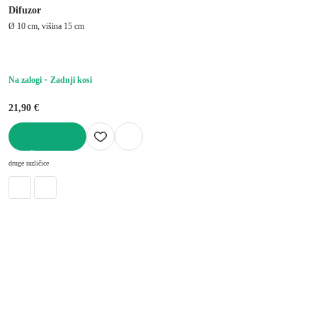
Difuzor
Ø 10 cm, višina 15 cm
Na zalogi
Zadnji kosi
21,90 €
V KOŠARICO
druge različice