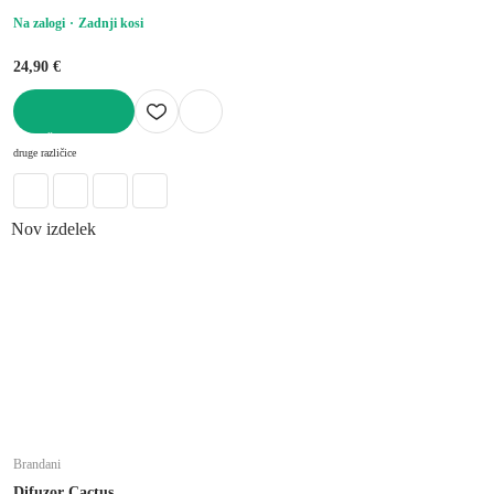
Na zalogi
Zadnji kosi
24,90 €
V KOŠARICO
druge različice
Nov izdelek
Brandani
Difuzor Cactus