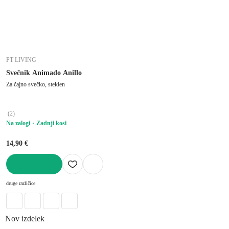
PT LIVING
Svečnik Animado Anillo
Za čajno svečko, steklen
(
2
)
Na zalogi
Zadnji kosi
14,90 €
V KOŠARICO
druge različice
Nov izdelek