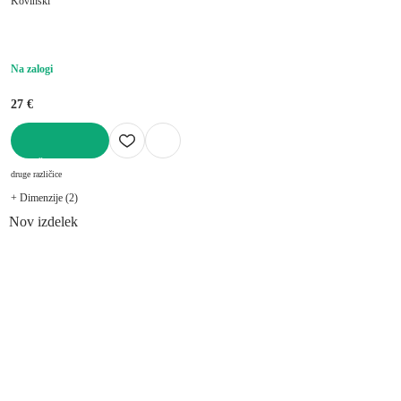
Kovinski
Na zalogi
27 €
V KOŠARICO
druge različice
+ Dimenzije (2)
Nov izdelek