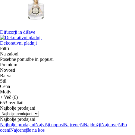
Difuzorji in dišave
Dekorativni pladnji
Filtri
Na zalogi
Posebne ponudbe in popusti
Premium
Novosti
Barva
Stil
Cena
Motiv
+ Več (6)
653 rezultati
Najbolje prodajani
Najbolje prodajani
Najbolje prodajani
Najvišji popust
Najcenejši
Najdražji
Najnovejši
Po
oceni
Najcenejše na kos