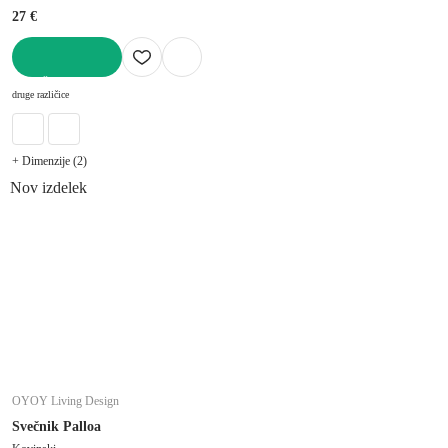
27 €
V KOŠARICO
druge različice
+ Dimenzije (2)
Nov izdelek
OYOY Living Design
Svečnik Palloa