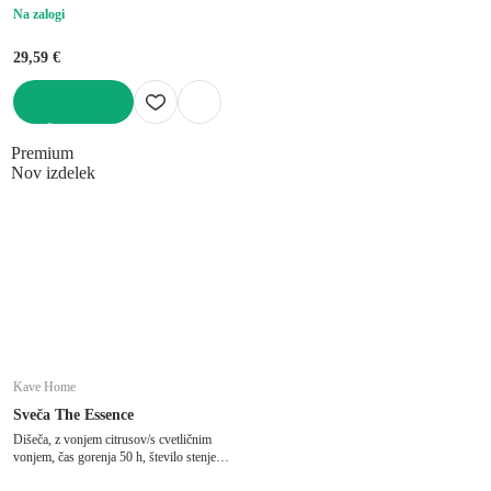
Na zalogi
29,59 €
V KOŠARICO
Premium
Nov izdelek
Kave Home
Sveča The Essence
Dišeča, z vonjem citrusov/s cvetličnim
vonjem, čas gorenja 50 h, število stenjev 1
ks, ø 12 cm, višina 12 cm