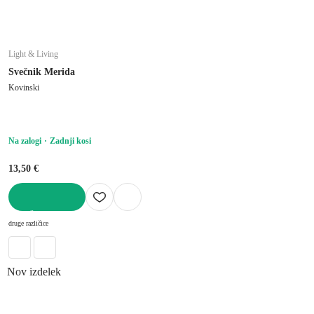
Light & Living
Svečnik Merida
Kovinski
Na zalogi
Zadnji kosi
13,50 €
V KOŠARICO
druge različice
Nov izdelek