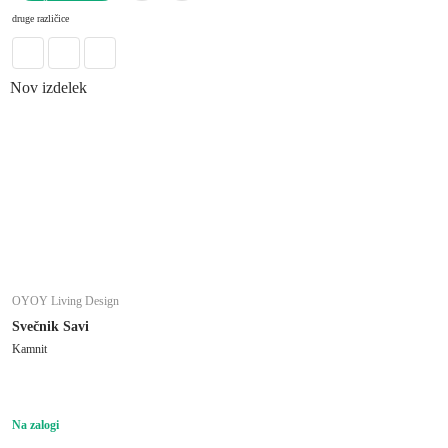
V KOŠARICO
druge različice
Nov izdelek
OYOY Living Design
Svečnik Savi
Kamnit
Na zalogi