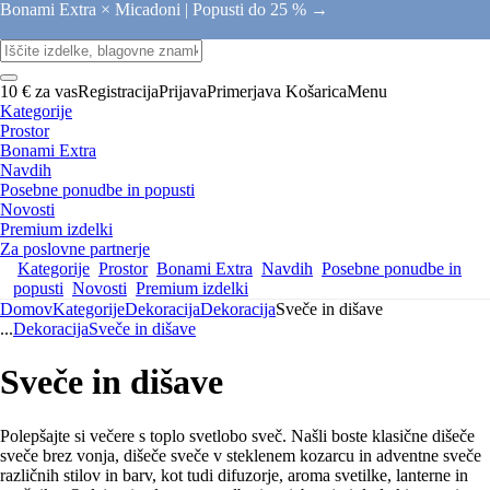
Bonami Extra × Micadoni |
Popusti do 25 % →
10 € za vas
Registracija
Prijava
Primerjava
Košarica
Menu
Kategorije
Prostor
Bonami Extra
Navdih
Posebne ponudbe in popusti
Novosti
Premium izdelki
Za poslovne partnerje
Kategorije
Prostor
Bonami Extra
Navdih
Posebne ponudbe in
popusti
Novosti
Premium izdelki
Domov
Kategorije
Dekoracija
Dekoracija
Sveče in dišave
...
Dekoracija
Sveče in dišave
Sveče in dišave
Polepšajte si večere s toplo svetlobo sveč. Našli boste klasične dišeče
sveče brez vonja, dišeče sveče v steklenem kozarcu in adventne sveče
različnih stilov in barv, kot tudi difuzorje, aroma svetilke, lanterne in