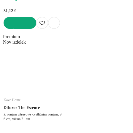
31,12 €
V KOŠARICO
Premium
Nov izdelek
Kave Home
Difuzor The Essence
Z vonjem citrusov/s cvetličnim vonjem, ø
6 cm, višina 21 cm