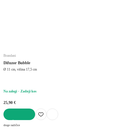
Brandani
Difuzor Bubble
Ø 11 cm, višina 17,5 cm
Na zalogi
Zadnji kos
25,90 €
V KOŠARICO
druge različice