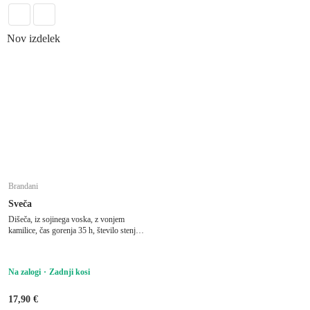
Nov izdelek
Brandani
Sveča
Dišeča, iz sojinega voska, z vonjem
kamilice, čas gorenja 35 h, število stenjev
1 ks, ø 8 cm, višina 9 cm
Na zalogi
Zadnji kosi
17,90 €