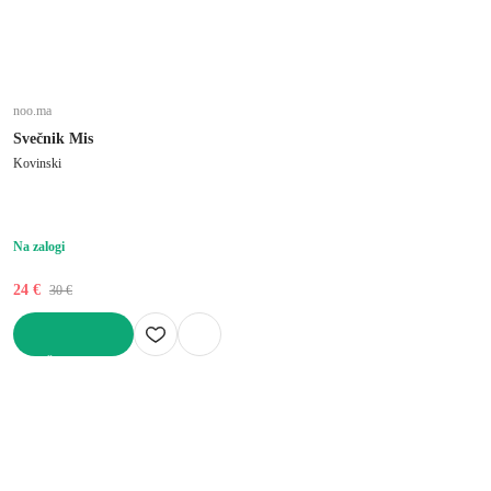
noo.ma
Svečnik Mis
Kovinski
Na zalogi
24 €
30 €
V KOŠARICO