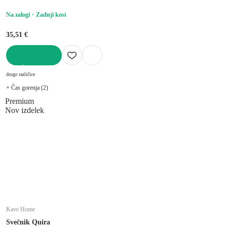
Na zalogi
Zadnji kosi
35,51 €
V KOŠARICO
druge različice
+ Čas gorenja (2)
Premium
Nov izdelek
Kave Home
Svečnik Quira