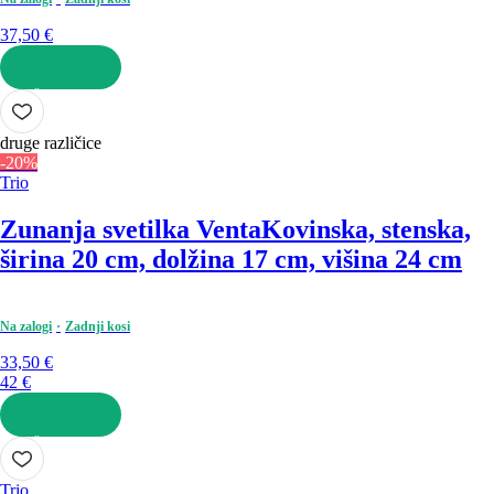
37,50 €
V KOŠARICO
druge različice
-20%
Trio
Zunanja svetilka Venta
Kovinska, stenska,
širina 20 cm, dolžina 17 cm, višina 24 cm
Na zalogi
Zadnji kosi
33,50 €
42 €
V KOŠARICO
Trio