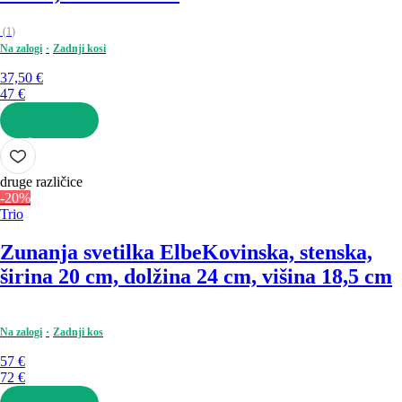
(
1
)
Na zalogi
Zadnji kosi
37,50 €
47 €
V KOŠARICO
druge različice
-20%
Trio
Zunanja svetilka Elbe
Kovinska, stenska,
širina 20 cm, dolžina 24 cm, višina 18,5 cm
Na zalogi
Zadnji kos
57 €
72 €