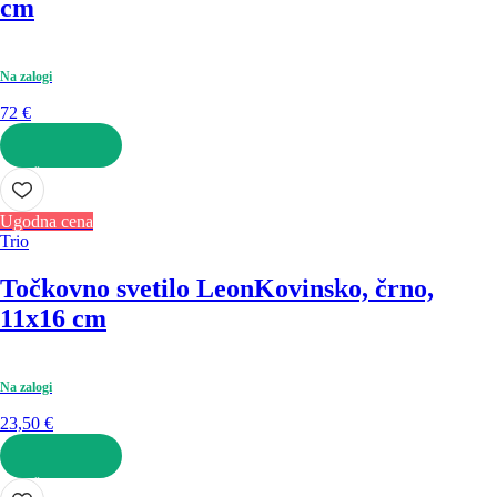
cm
Na zalogi
72 €
V KOŠARICO
Ugodna cena
Trio
Točkovno svetilo Leon
Kovinsko, črno,
11x16 cm
Na zalogi
23,50 €
V KOŠARICO