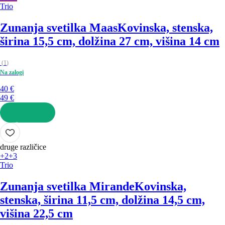
Trio
Zunanja svetilka Maas
Kovinska, stenska,
širina 15,5 cm, dolžina 27 cm, višina 14 cm
(
1
)
Na zalogi
40 €
49 €
V KOŠARICO
druge različice
+2
+3
Trio
Zunanja svetilka Mirande
Kovinska,
stenska, širina 11,5 cm, dolžina 14,5 cm,
višina 22,5 cm