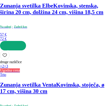
Zunanja svetilka Elbe
Kovinska, stenska,
širina 20 cm, dolžina 24 cm, višina 18,5 cm
Na zalogi
Zadnji kos
57 €
72 €
V KOŠARICO
druge različice
+2
+3
Ugodna cena
Trio
Zunanja svetilka Venta
Kovinska, stoječa, ø
17 cm, višina 30 cm
Na zalogi
Zadnji kosi