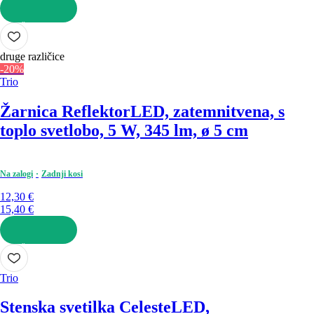
V KOŠARICO
druge različice
-20%
Trio
Žarnica Reflektor
LED, zatemnitvena, s
toplo svetlobo, 5 W, 345 lm, ø 5 cm
Na zalogi
Zadnji kosi
12,30 €
15,40 €
V KOŠARICO
Trio
Stenska svetilka Celeste
LED,