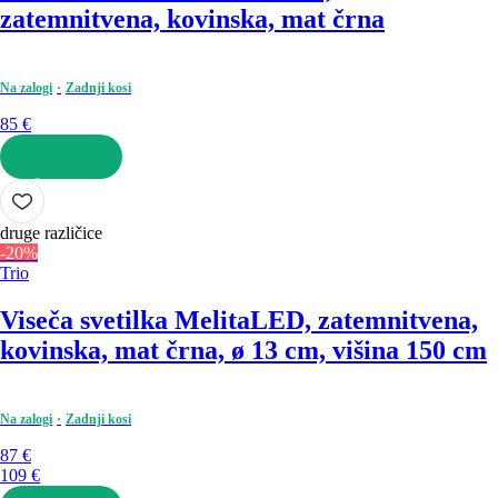
zatemnitvena, kovinska, mat črna
Na zalogi
Zadnji kosi
85 €
V KOŠARICO
druge različice
-20%
Trio
Viseča svetilka Melita
LED, zatemnitvena,
kovinska, mat črna, ø 13 cm, višina 150 cm
Na zalogi
Zadnji kosi
87 €
109 €