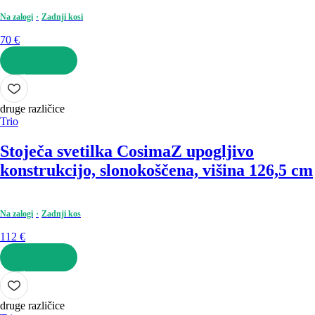
Na zalogi
Zadnji kosi
70 €
V KOŠARICO
druge različice
Trio
Stoječa svetilka Cosima
Z upogljivo
konstrukcijo, slonokoščena, višina 126,5 cm
Na zalogi
Zadnji kos
112 €
V KOŠARICO
druge različice