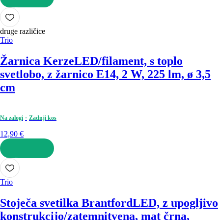
V KOŠARICO
druge različice
Trio
Žarnica Kerze
LED/filament, s toplo
svetlobo, z žarnico E14, 2 W, 225 lm, ø 3,5
cm
Na zalogi
Zadnji kos
12,90 €
V KOŠARICO
Trio
Stoječa svetilka Brantford
LED, z upogljivo
konstrukcijo/zatemnitvena, mat črna,