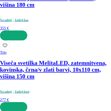
višina 180 cm
Na zalogi
Zadnji kos
355 €
V KOŠARICO
Trio
Viseča svetilka Melita
LED, zatemnitvena,
kovinska, črna/v zlati barvi, 10x110 cm,
višina 150 cm
Na zalogi
Zadnji kosi
277 €