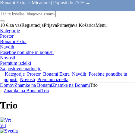
Bonami Extra × Micadoni |
Popusti do 25 % →
10 € za vas
Registracija
Prijava
Primerjava
Košarica
Menu
Kategorije
Prostor
Bonami Extra
Navdih
Posebne ponudbe in popusti
Novosti
Premium izdelki
Za poslovne partnerje
Kategorije
Prostor
Bonami Extra
Navdih
Posebne ponudbe in
popusti
Novosti
Premium izdelki
Domov
Znamke na Bonami
Znamke na Bonami
Trio
...
Znamke na Bonami
Trio
Trio
Vrt