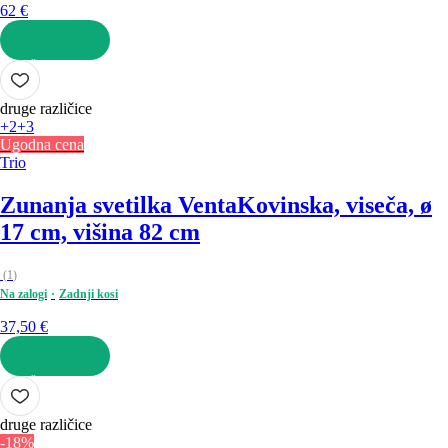
62 €
V KOŠARICO
druge različice
+2
+3
Ugodna cena
Trio
Zunanja svetilka Venta
Kovinska, viseča, ø
17 cm, višina 82 cm
(
1
)
Na zalogi
Zadnji kosi
37,50 €
V KOŠARICO
druge različice
-18%