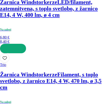
Žarnica Windstorkerze
LED/filament,
zatemnitvena, s toplo svetlobo, z žarnico
E14, 4 W, 400 lm, ø 4 cm
Na zalogi
6,80 €
8,40 €
V KOŠARICO
Trio
Žarnica Windstorkerze
Filament, s toplo
svetlobo, z žarnico E14, 4 W, 470 lm, ø 3,5
cm
Na zalogi