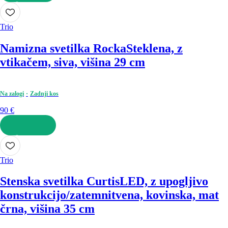
V KOŠARICO
Trio
Namizna svetilka Rocka
Steklena, z
vtikačem, siva, višina 29 cm
Na zalogi
Zadnji kos
90 €
V KOŠARICO
Trio
Stenska svetilka Curtis
LED, z upogljivo
konstrukcijo/zatemnitvena, kovinska, mat
črna, višina 35 cm