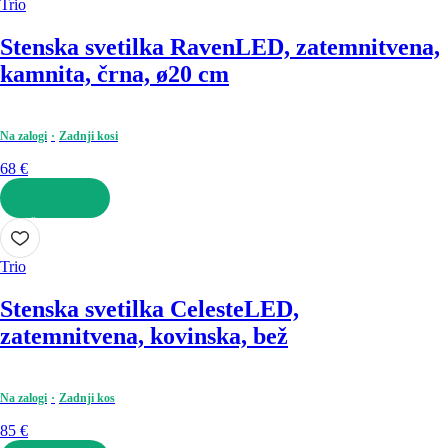
Trio
Stenska svetilka Raven
LED, zatemnitvena,
kamnita, črna, ø20 cm
Na zalogi
Zadnji kosi
68 €
V KOŠARICO
Trio
Stenska svetilka Celeste
LED,
zatemnitvena, kovinska, bež
Na zalogi
Zadnji kos
85 €