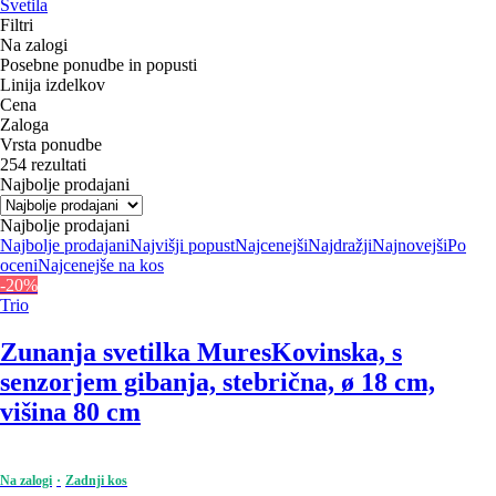
Svetila
Filtri
Na zalogi
Posebne ponudbe in popusti
Linija izdelkov
Cena
Zaloga
Vrsta ponudbe
254 rezultati
Najbolje prodajani
Najbolje prodajani
Najbolje prodajani
Najvišji popust
Najcenejši
Najdražji
Najnovejši
Po
oceni
Najcenejše na kos
-20%
Trio
Zunanja svetilka Mures
Kovinska, s
senzorjem gibanja, stebrična, ø 18 cm,
višina 80 cm
Na zalogi
Zadnji kos