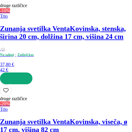
druge različice
-10%
Trio
Zunanja svetilka Venta
Kovinska, stenska,
širina 20 cm, dolžina 17 cm, višina 24 cm
(
1
)
Na zalogi
Zadnji kos
37,80 €
42 €
V KOŠARICO
druge različice
-20%
Trio
Zunanja svetilka Venta
Kovinska, viseča, ø
17 cm, višina 82 cm