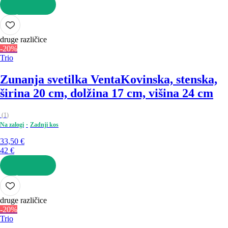
V KOŠARICO
druge različice
-20%
Trio
Zunanja svetilka Venta
Kovinska, stenska,
širina 20 cm, dolžina 17 cm, višina 24 cm
(
1
)
Na zalogi
Zadnji kos
33,50 €
42 €
V KOŠARICO
druge različice
-20%
Trio