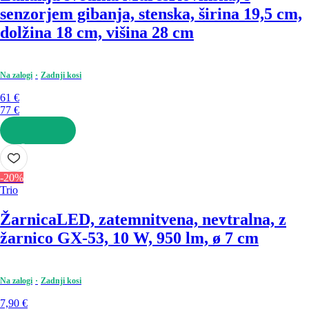
senzorjem gibanja, stenska, širina 19,5 cm,
dolžina 18 cm, višina 28 cm
Na zalogi
Zadnji kosi
61 €
77 €
V KOŠARICO
-20%
Trio
Žarnica
LED, zatemnitvena, nevtralna, z
žarnico GX-53, 10 W, 950 lm, ø 7 cm
Na zalogi
Zadnji kosi
7,90 €