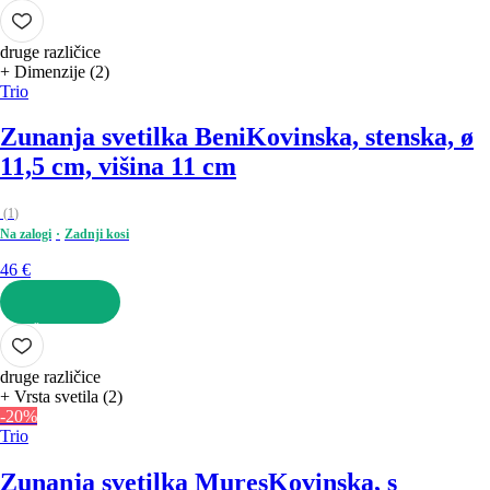
V KOŠARICO
druge različice
+ Dimenzije (2)
Trio
Zunanja svetilka Beni
Kovinska, stenska, ø
11,5 cm, višina 11 cm
(
1
)
Na zalogi
Zadnji kosi
46 €
V KOŠARICO
druge različice
+ Vrsta svetila (2)
-20%
Trio
Zunanja svetilka Mures
Kovinska, s