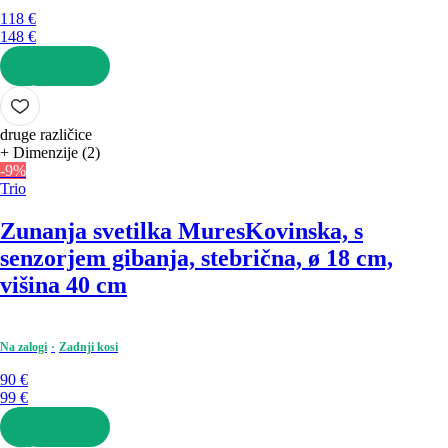
118 €
148 €
V KOŠARICO
druge različice
+ Dimenzije (2)
-9%
Trio
Zunanja svetilka Mures
Kovinska, s
senzorjem gibanja, stebrična, ø 18 cm,
višina 40 cm
Na zalogi
Zadnji kosi
90 €
99 €