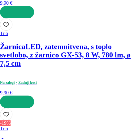
9,90 €
V KOŠARICO
Trio
Žarnica
LED, zatemnitvena, s toplo
svetlobo, z žarnico GX-53, 8 W, 780 lm, ø
7,5 cm
Na zalogi
Zadnji kosi
9,90 €
V KOŠARICO
-19%
Trio