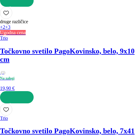
V KOŠARICO
druge različice
+2
+3
Ugodna cena
Trio
Točkovno svetilo Pago
Kovinsko, belo, 9x10
cm
(
1
)
Na zalogi
19,90 €
V KOŠARICO
Trio
Točkovno svetilo Pago
Kovinsko, belo, 7x41