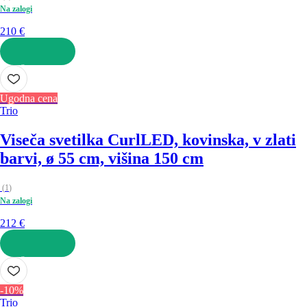
Na zalogi
210 €
V KOŠARICO
Ugodna cena
Trio
Viseča svetilka Curl
LED, kovinska, v zlati
barvi, ø 55 cm, višina 150 cm
(
1
)
Na zalogi
212 €
V KOŠARICO
-10%
Trio