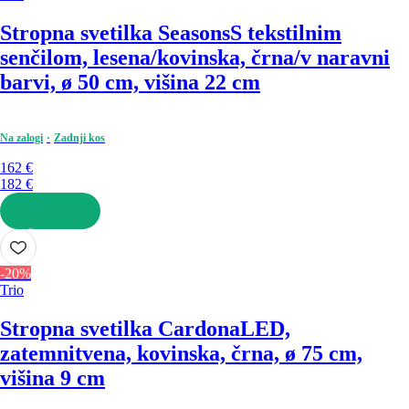
Stropna svetilka Seasons
S tekstilnim
senčilom, lesena/kovinska, črna/v naravni
barvi, ø 50 cm, višina 22 cm
Na zalogi
Zadnji kos
162 €
182 €
V KOŠARICO
-20%
Trio
Stropna svetilka Cardona
LED,
zatemnitvena, kovinska, črna, ø 75 cm,
višina 9 cm