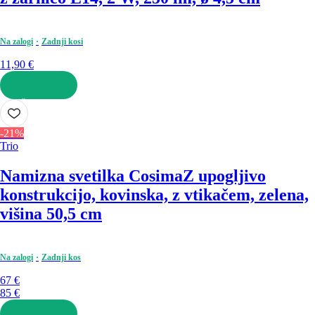
Na zalogi
Zadnji kosi
11,90 €
V KOŠARICO
-21%
Trio
Namizna svetilka Cosima
Z upogljivo
konstrukcijo, kovinska, z vtikačem, zelena,
višina 50,5 cm
Na zalogi
Zadnji kos
67 €
85 €