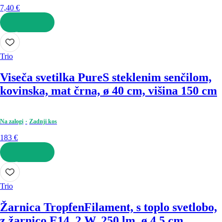
7,40 €
V KOŠARICO
Trio
Viseča svetilka Pure
S steklenim senčilom,
kovinska, mat črna, ø 40 cm, višina 150 cm
Na zalogi
Zadnji kos
183 €
V KOŠARICO
Trio
Žarnica Tropfen
Filament, s toplo svetlobo,
z žarnico E14, 2 W, 250 lm, ø 4,5 cm