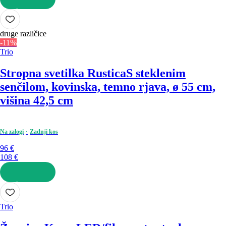
V KOŠARICO
druge različice
-11%
Trio
Stropna svetilka Rustica
S steklenim
senčilom, kovinska, temno rjava, ø 55 cm,
višina 42,5 cm
Na zalogi
Zadnji kos
96 €
108 €
V KOŠARICO
Trio