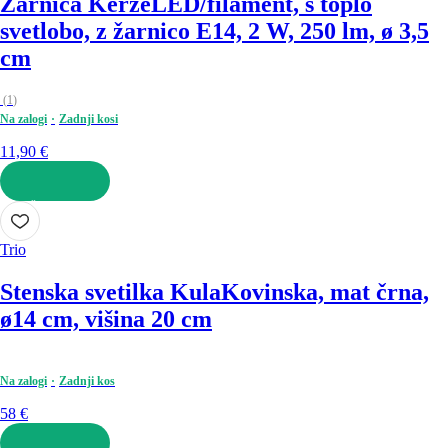
Žarnica Kerze
LED/filament, s toplo
svetlobo, z žarnico E14, 2 W, 250 lm, ø 3,5
cm
(
1
)
Na zalogi
Zadnji kosi
11,90 €
V KOŠARICO
Trio
Stenska svetilka Kula
Kovinska, mat črna,
ø14 cm, višina 20 cm
Na zalogi
Zadnji kos
58 €