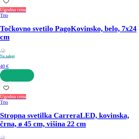
Ugodna cena
Trio
Točkovno svetilo Pago
Kovinsko, belo, 7x24
cm
(
2
)
Na zalogi
40 €
V KOŠARICO
Ugodna cena
Trio
Stropna svetilka Carrera
LED, kovinska,
črna, ø 45 cm, višina 22 cm
(
1
)