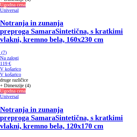
Ugodna cena
Universal
Notranja in zunanja
preproga Samara
Sintetična, s kratkimi
vlakni, kremno bela, 160x230 cm
(
7
)
Na zalogi
119 €
V košarico
V košarico
druge različice
+ Dimenzije (4)
Ugodna cena
Universal
Notranja in zunanja
preproga Samara
Sintetična, s kratkimi
vlakni, kremno bela, 120x170 cm