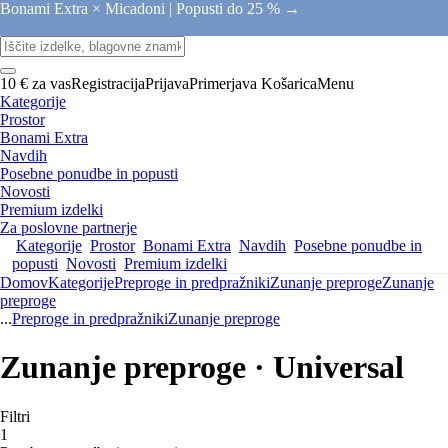
Bonami Extra × Micadoni |
Popusti do 25 % →
10 € za vas
Registracija
Prijava
Primerjava
Košarica
Menu
Kategorije
Prostor
Bonami Extra
Navdih
Posebne ponudbe in popusti
Novosti
Premium izdelki
Za poslovne partnerje
Kategorije
Prostor
Bonami Extra
Navdih
Posebne ponudbe in
popusti
Novosti
Premium izdelki
Domov
Kategorije
Preproge in predpražniki
Zunanje preproge
Zunanje
preproge
...
Preproge in predpražniki
Zunanje preproge
Zunanje preproge · Universal
Filtri
1