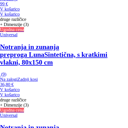
99 €
V košarico
V košarico
druge različice
+ Dimenzije (3)
Ugodna cena
Universal
Notranja in zunanja
preproga Luna
Sintetična, s kratkimi
vlakni, 80x150 cm
(
9
)
Na zalogi
Zadnji kosi
36,80 €
V košarico
V košarico
druge različice
+ Dimenzije (3)
Ugodna cena
Universal
Notranja in zunanja