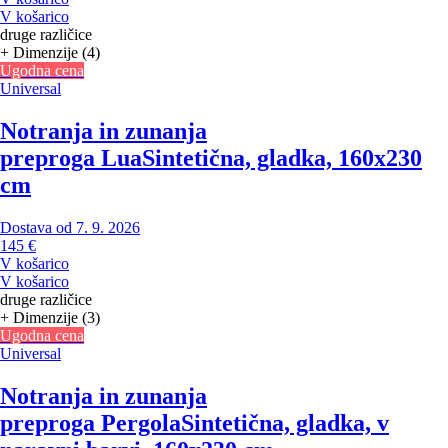
V košarico
druge različice
+ Dimenzije (4)
Ugodna cena
Universal
Notranja in zunanja
preproga Lua
Sintetična, gladka, 160x230
cm
Dostava od 7. 9. 2026
145 €
V košarico
V košarico
druge različice
+ Dimenzije (3)
Ugodna cena
Universal
Notranja in zunanja
preproga Pergola
Sintetična, gladka, v