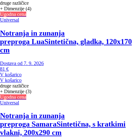
druge različice
+ Dimenzije (4)
Ugodna cena
Universal
Notranja in zunanja
preproga Lua
Sintetična, gladka, 120x170
cm
Dostava od 7. 9. 2026
81 €
V košarico
V košarico
druge različice
+ Dimenzije (3)
Ugodna cena
Universal
Notranja in zunanja
preproga Samara
Sintetična, s kratkimi
vlakni, 200x290 cm