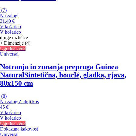
(
7
)
Na zalogi
31,40 €
V košarico
V košarico
druge različice
+ Dimenzije (4)
Ugodna cena
Universal
Notranja in zunanja preproga Guinea
Natural
Sintetična, bouclé, gladka, rjava,
80x150 cm
(
8
)
Na zalogi
Zadnji kos
45 €
V košarico
V košarico
Ugodna cena
Dokazana kakovost
Universal