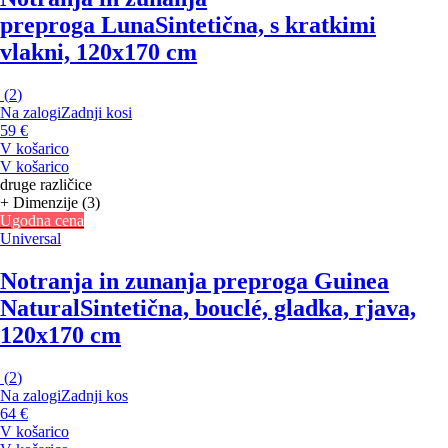
preproga Luna
Sintetična, s kratkimi
vlakni, 120x170 cm
(
2
)
Na zalogi
Zadnji kosi
59 €
V košarico
V košarico
druge različice
+ Dimenzije (3)
Ugodna cena
Universal
Notranja in zunanja preproga Guinea
Natural
Sintetična, bouclé, gladka, rjava,
120x170 cm
(
2
)
Na zalogi
Zadnji kos
64 €
V košarico