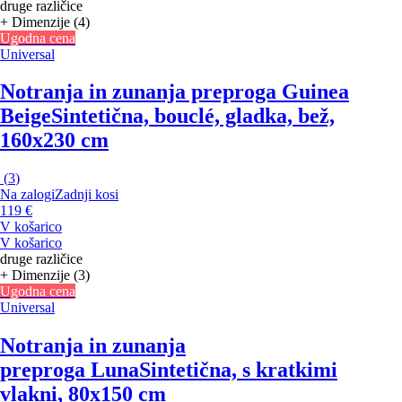
druge različice
+ Dimenzije (4)
Ugodna cena
Universal
Notranja in zunanja preproga Guinea
Beige
Sintetična, bouclé, gladka, bež,
160x230 cm
(
3
)
Na zalogi
Zadnji kosi
119 €
V košarico
V košarico
druge različice
+ Dimenzije (3)
Ugodna cena
Universal
Notranja in zunanja
preproga Luna
Sintetična, s kratkimi
vlakni, 80x150 cm