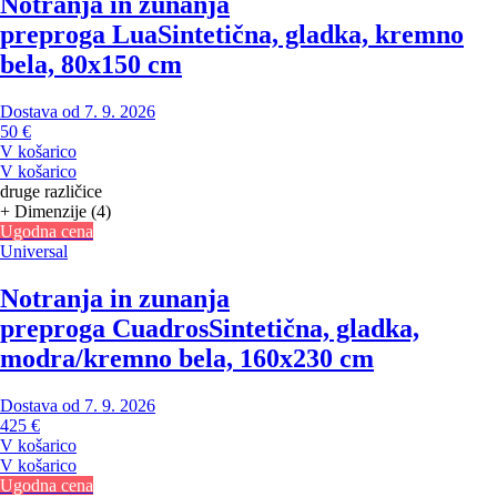
Notranja in zunanja
preproga Lua
Sintetična, gladka, kremno
bela, 80x150 cm
Dostava od 7. 9. 2026
50 €
V košarico
V košarico
druge različice
+ Dimenzije (4)
Ugodna cena
Universal
Notranja in zunanja
preproga Cuadros
Sintetična, gladka,
modra/kremno bela, 160x230 cm
Dostava od 7. 9. 2026
425 €
V košarico
V košarico
Ugodna cena