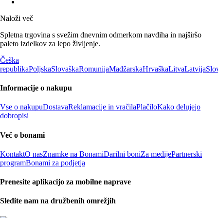
Naloži več
Spletna trgovina s svežim dnevnim odmerkom navdiha in najširšo
paleto izdelkov za lepo življenje.
Češka
republika
Poljska
Slovaška
Romunija
Madžarska
Hrvaška
Litva
Latvija
Slo
Informacije o nakupu
Vse o nakupu
Dostava
Reklamacije in vračila
Plačilo
Kako delujejo
dobropisi
Več o bonami
Kontakt
O nas
Znamke na Bonami
Darilni boni
Za medije
Partnerski
program
Bonami za podjetja
Prenesite aplikacijo za mobilne naprave
Sledite nam na družbenih omrežjih