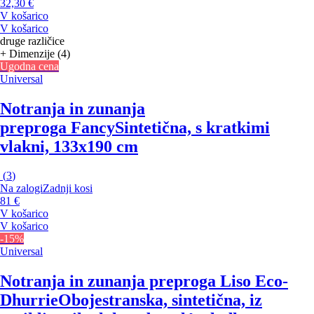
32,30 €
V košarico
V košarico
druge različice
+ Dimenzije (4)
Ugodna cena
Universal
Notranja in zunanja
preproga Fancy
Sintetična, s kratkimi
vlakni, 133x190 cm
(
3
)
Na zalogi
Zadnji kosi
81 €
V košarico
V košarico
-15%
Universal
Notranja in zunanja preproga Liso Eco-
Dhurrie
Obojestranska, sintetična, iz