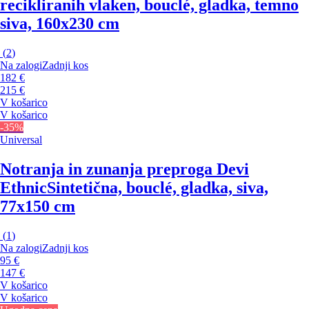
recikliranih vlaken, bouclé, gladka, temno
siva, 160x230 cm
(
2
)
Na zalogi
Zadnji kos
182 €
215 €
V košarico
V košarico
-35%
Universal
Notranja in zunanja preproga Devi
Ethnic
Sintetična, bouclé, gladka, siva,
77x150 cm
(
1
)
Na zalogi
Zadnji kos
95 €
147 €
V košarico
V košarico