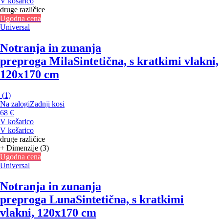
V košarico
druge različice
Ugodna cena
Universal
Notranja in zunanja
preproga Mila
Sintetična, s kratkimi vlakni,
120x170 cm
(
1
)
Na zalogi
Zadnji kosi
68 €
V košarico
V košarico
druge različice
+ Dimenzije (3)
Ugodna cena
Universal
Notranja in zunanja
preproga Luna
Sintetična, s kratkimi
vlakni, 120x170 cm