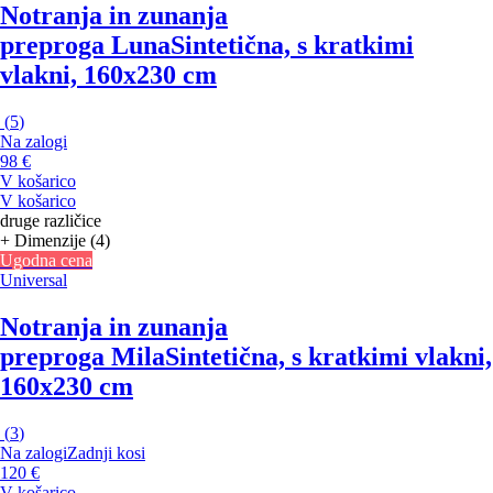
Notranja in zunanja
preproga Luna
Sintetična, s kratkimi
vlakni, 160x230 cm
(
5
)
Na zalogi
98 €
V košarico
V košarico
druge različice
+ Dimenzije (4)
Ugodna cena
Universal
Notranja in zunanja
preproga Mila
Sintetična, s kratkimi vlakni,
160x230 cm
(
3
)
Na zalogi
Zadnji kosi
120 €
V košarico