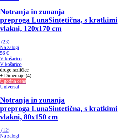
Notranja in zunanja
preproga Luna
Sintetična, s kratkimi
vlakni, 120x170 cm
(
23
)
Na zalogi
56 €
V košarico
V košarico
druge različice
+ Dimenzije (4)
Ugodna cena
Universal
Notranja in zunanja
preproga Luna
Sintetična, s kratkimi
vlakni, 80x150 cm
(
12
)
Na zalogi