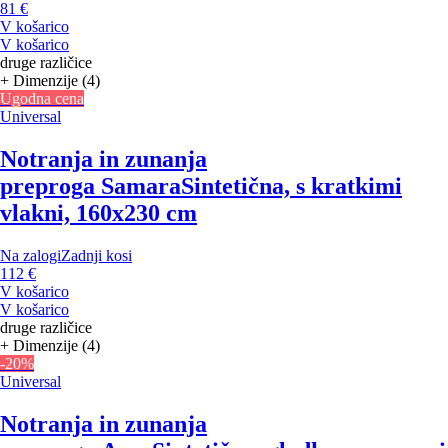
81 €
V košarico
V košarico
druge različice
+ Dimenzije (4)
Ugodna cena
Universal
Notranja in zunanja
preproga Samara
Sintetična, s kratkimi
vlakni, 160x230 cm
Na zalogi
Zadnji kosi
112 €
V košarico
V košarico
druge različice
+ Dimenzije (4)
-20%
Universal
Notranja in zunanja