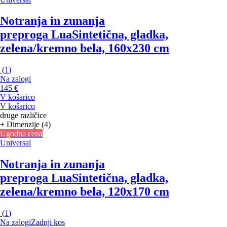
Notranja in zunanja
preproga Lua
Sintetična, gladka,
zelena/kremno bela, 160x230 cm
(
1
)
Na zalogi
145 €
V košarico
V košarico
druge različice
+ Dimenzije (4)
Ugodna cena
Universal
Notranja in zunanja
preproga Lua
Sintetična, gladka,
zelena/kremno bela, 120x170 cm
(
1
)
Na zalogi
Zadnji kos