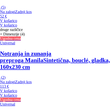
(
5
)
Na zalogi
Zadnji kos
52 €
V košarico
V košarico
druge različice
+ Dimenzije (4)
Ugodna cena
Universal
Notranja in zunanja
preproga Manila
Sintetična, bouclé, gladka,
160x230 cm
(
2
)
Na zalogi
Zadnji kos
113 €
V košarico
V košarico
Ugodna cena
Universal