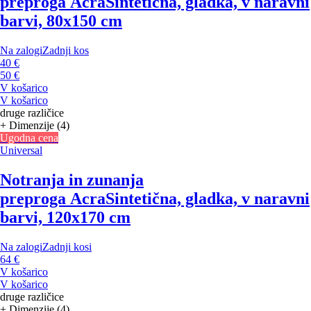
preproga Acra
Sintetična, gladka, v naravni
barvi, 80x150 cm
Na zalogi
Zadnji kos
40 €
50 €
V košarico
V košarico
druge različice
+ Dimenzije (4)
Ugodna cena
Universal
Notranja in zunanja
preproga Acra
Sintetična, gladka, v naravni
barvi, 120x170 cm
Na zalogi
Zadnji kosi
64 €
V košarico
V košarico
druge različice
+ Dimenzije (4)