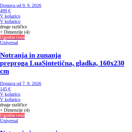
Dostava od 9. 9. 2026
499 €
V košarico
V košarico
druge različice
+ Dimenzije (4)
Ugodna cena
Universal
Notranja in zunanja
preproga Lua
Sintetična, gladka, 160x230
cm
Dostava od 7. 9. 2026
145 €
V košarico
V košarico
druge različice
+ Dimenzije (4)
Ugodna cena
Universal