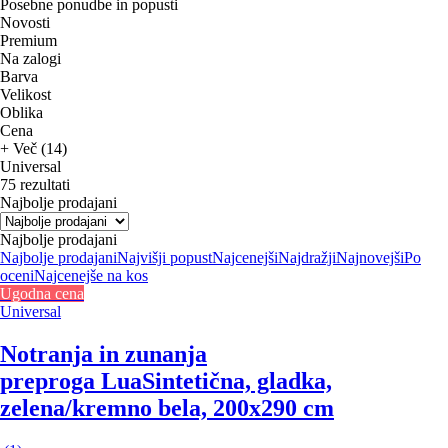
Posebne ponudbe in popusti
Novosti
Premium
Na zalogi
Barva
Velikost
Oblika
Cena
+ Več (14)
Universal
75 rezultati
Najbolje prodajani
Najbolje prodajani
Najbolje prodajani
Najvišji popust
Najcenejši
Najdražji
Najnovejši
Po
oceni
Najcenejše na kos
Ugodna cena
Universal
Notranja in zunanja
preproga Lua
Sintetična, gladka,
zelena/kremno bela, 200x290 cm