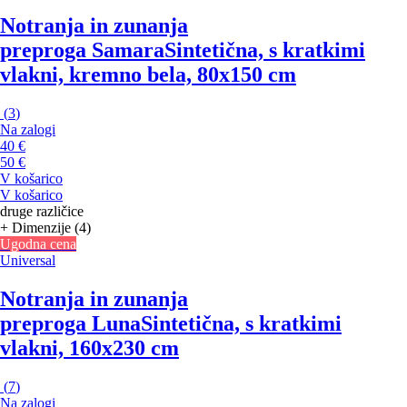
Notranja in zunanja
preproga Samara
Sintetična, s kratkimi
vlakni, kremno bela, 80x150 cm
(
3
)
Na zalogi
40 €
50 €
V košarico
V košarico
druge različice
+ Dimenzije (4)
Ugodna cena
Universal
Notranja in zunanja
preproga Luna
Sintetična, s kratkimi
vlakni, 160x230 cm
(
7
)
Na zalogi