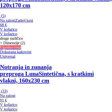
120x170 cm
(
5
)
Na zalogi
Zadnji kosi
68 €
V košarico
V košarico
druge različice
+ Dimenzije (2)
Ugodna cena
Dokazana kakovost
Universal
Notranja in zunanja
preproga Luna
Sintetična, s kratkimi
vlakni, 160x230 cm
(
33
)
Na zalogi
91 €
V košarico
V košarico