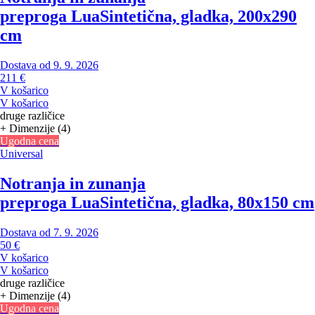
preproga Lua
Sintetična, gladka, 200x290
cm
Dostava od 9. 9. 2026
211 €
V košarico
V košarico
druge različice
+ Dimenzije (4)
Ugodna cena
Universal
Notranja in zunanja
preproga Lua
Sintetična, gladka, 80x150 cm
Dostava od 7. 9. 2026
50 €
V košarico
V košarico
druge različice
+ Dimenzije (4)
Ugodna cena