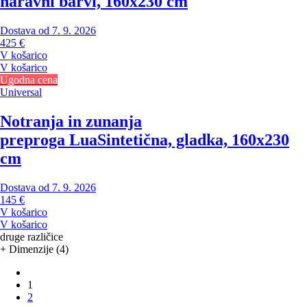
naravni barvi, 160x230 cm
Dostava od 7. 9. 2026
425 €
V košarico
V košarico
Ugodna cena
Universal
Notranja in zunanja
preproga Lua
Sintetična, gladka, 160x230
cm
Dostava od 7. 9. 2026
145 €
V košarico
V košarico
druge različice
+ Dimenzije (4)
1
2