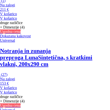
(
1
)
Na zalogi
211 €
V košarico
V košarico
druge različice
+ Dimenzije (4)
Ugodna cena
Dokazana kakovost
Universal
Notranja in zunanja
preproga Luna
Sintetična, s kratkimi
vlakni, 200x290 cm
(
27
)
Na zalogi
153 €
V košarico
V košarico
druge različice
+ Dimenzije (4)
Ugodna cena
Universal