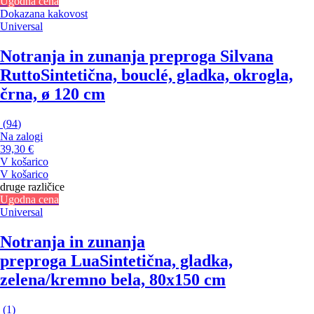
Ugodna cena
Dokazana kakovost
Universal
Notranja in zunanja preproga Silvana
Rutto
Sintetična, bouclé, gladka, okrogla,
črna, ø 120 cm
(
94
)
Na zalogi
39,30 €
V košarico
V košarico
druge različice
Ugodna cena
Universal
Notranja in zunanja
preproga Lua
Sintetična, gladka,
zelena/kremno bela, 80x150 cm
(
1
)