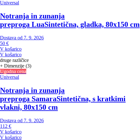
Universal
Notranja in zunanja
preproga Lua
Sintetična, gladka, 80x150 cm
Dostava od 7. 9. 2026
50 €
V košarico
V košarico
druge različice
+ Dimenzije (3)
Ugodna cena
Universal
Notranja in zunanja
preproga Samara
Sintetična, s kratkimi
vlakni, 80x150 cm
Dostava od 7. 9. 2026
112 €
V košarico
V košarico