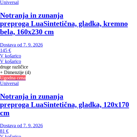
Universal
Notranja in zunanja
preproga Lua
Sintetična, gladka, kremno
bela, 160x230 cm
Dostava od 7. 9. 2026
145 €
V košarico
V košarico
druge različice
+ Dimenzije (4)
Ugodna cena
Universal
Notranja in zunanja
preproga Lua
Sintetična, gladka, 120x170
cm
Dostava od 7. 9. 2026
81 €
V košarico