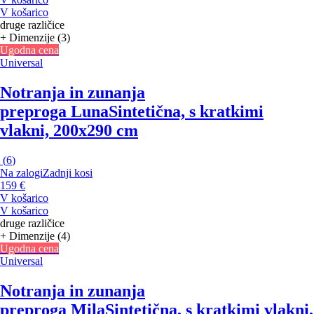
V košarico
druge različice
+ Dimenzije (3)
Ugodna cena
Universal
Notranja in zunanja
preproga Luna
Sintetična, s kratkimi
vlakni, 200x290 cm
(
6
)
Na zalogi
Zadnji kosi
159 €
V košarico
V košarico
druge različice
+ Dimenzije (4)
Ugodna cena
Universal
Notranja in zunanja
preproga Mila
Sintetična, s kratkimi vlakni,