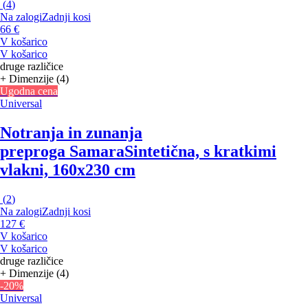
(
4
)
Na zalogi
Zadnji kosi
66 €
V košarico
V košarico
druge različice
+ Dimenzije (4)
Ugodna cena
Universal
Notranja in zunanja
preproga Samara
Sintetična, s kratkimi
vlakni, 160x230 cm
(
2
)
Na zalogi
Zadnji kosi
127 €
V košarico
V košarico
druge različice
+ Dimenzije (4)
-20%
Universal