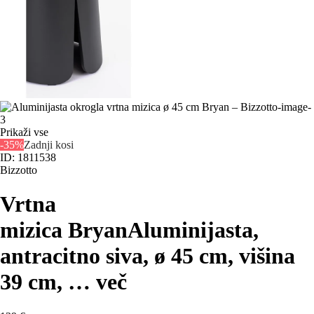
Prikaži vse
-35%
Zadnji kosi
ID: 1811538
Bizzotto
Vrtna
mizica Bryan
Aluminijasta,
antracitno siva, ø 45 cm, višina
39 cm
, …
več