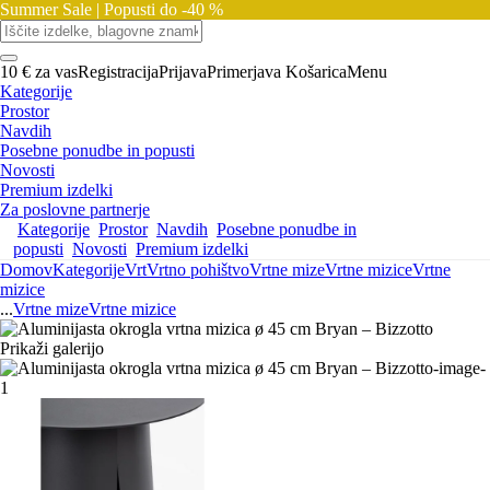
Summer Sale |
Popusti do -40 %
10 € za vas
Registracija
Prijava
Primerjava
Košarica
Menu
Kategorije
Prostor
Navdih
Posebne ponudbe in popusti
Novosti
Premium izdelki
Za poslovne partnerje
Kategorije
Prostor
Navdih
Posebne ponudbe in
popusti
Novosti
Premium izdelki
Domov
Kategorije
Vrt
Vrtno pohištvo
Vrtne mize
Vrtne mizice
Vrtne
mizice
...
Vrtne mize
Vrtne mizice
Prikaži galerijo