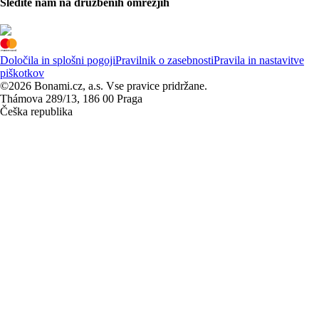
Sledite nam na družbenih omrežjih
Določila in splošni pogoji
Pravilnik o zasebnosti
Pravila in nastavitve
piškotkov
©2026 Bonami.cz, a.s. Vse pravice pridržane.
Thámova 289/13, 186 00 Praga
Češka republika