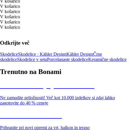
V košarico
V košarico
V košarico
V košarico
V košarico
V košarico
Odkrijte več
Skodelice
Skodelice · Kähler Design
Kähler Design
Črne
skodelice
Skodelice v setu
Porcelanaste skodelice
Keramične skodelice
Trenutno na Bonami
Summer Sale: popusti do -40 %
Ne zamudite priložnosti! Več kot 10.000 izdelkov si zdaj lahko
zagotovite do 40 % ceneje
Znižani zdelki za vrt
Prihranite pri novi opremi za vrt, balkon in teraso