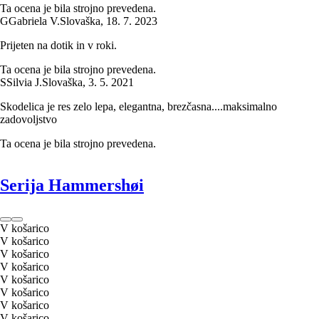
Ta ocena je bila strojno prevedena.
G
Gabriela V.
Slovaška
,
18. 7. 2023
Prijeten na dotik in v roki.
Ta ocena je bila strojno prevedena.
S
Silvia J.
Slovaška
,
3. 5. 2021
Skodelica je res zelo lepa, elegantna, brezčasna....maksimalno
zadovoljstvo
Ta ocena je bila strojno prevedena.
Serija Hammershøi
V košarico
V košarico
V košarico
V košarico
V košarico
V košarico
V košarico
V košarico