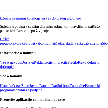
Znižane premium kolekcije
Izbrane premium kolekcije za vaš dom zdaj ugodneje
Spletna trgovina s svežim dnevnim odmerkom navdiha in najširšo
paleto izdelkov za lepo življenje.
Češka
republika
Poljska
Slovaška
Romunija
Madžarska
Hrvaška
Litva
Latvija
Slo
Informacije o nakupu
Vse o nakupu
Dostava
Reklamacije in vračila
Plačilo
Kako delujejo
dobropisi
Več o bonami
Kontakt
O nas
Znamke na Bonami
Darilni boni
Za medije
Partnerski
program
Bonami za podjetja
Prenesite aplikacijo za mobilne naprave