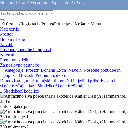
Bonami Extra × Micadoni |
Popusti do 25 % →
10 € za vas
Registracija
Prijava
Primerjava
Košarica
Menu
Kategorije
Prostor
Bonami Extra
Navdih
Posebne ponudbe in popusti
Novosti
Premium izdelki
Za poslovne partnerje
Kategorije
Prostor
Bonami Extra
Navdih
Posebne ponudbe in
popusti
Novosti
Premium izdelki
Domov
Kategorije
Kuhinjski pripomočki in jedilni pribor
Kozarci in
skodelice
Čaj in kava
Skodelice
Skodelice
Skodelice
...
Skodelice
Skodelice
Prikaži galerijo