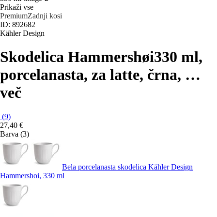
Prikaži vse
Premium
Zadnji kosi
ID: 892682
Kähler Design
Skodelica Hammershøi
330 ml,
porcelanasta, za latte, črna
, …
več
(
9
)
27,40 €
Barva (3)
Bela porcelanasta skodelica Kähler Design
Hammershoi, 330 ml