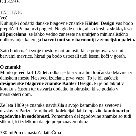
Od 3,59 €
·
12. – 17. 8.
Več
Kuhinjski dodatki danske blagovne znamke
Kähler Design
vas bodo
prepričali že na prvi pogled. Ne glede na to, ali so kosi iz
stekla, lesa
ali porcelana
, se lahko vedno zanesete na umirjeno minimalistično
oblikovanje, katerega
barvni toni so v harmoniji z zemeljsko paleto.
Zato bodo našli svoje mesto v notranjosti, ki se poigrava z vsemi
barvami mavrice, hkrati pa bodo ustrezali tudi leseni koči v gorah.
O znamki:
Minilo je
več kot 175 let
, odkar je bila v majhni lončarski delavnici v
danskem mestu Næstved izdelana prva vaza. To je bil začetek
designerske blagovne znamke Kähler Design
, ki je od takrat v
koraku s časom ter ustvarja dodatke in okraske, ki se podajo v
marsikateri dom.
Že leta 1889 je znamka navdušila s svojo keramiko na svetovni
razstavi v Parizu. V njihovih kolekcijah lahko opazite
kombinacijo
zgodovine in sodobnosti
. Pomemben del zgodovine znamke so tudi
slikarji, ki izdelkom dajejo prepoznaven obraz.
330 ml
Porcelanasta
Za latte
Črna