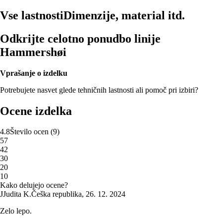
Vse lastnosti
Dimenzije, material itd.
Odkrijte celotno ponudbo linije
Hammershøi
Vprašanje o izdelku
Potrebujete nasvet glede tehničnih lastnosti ali pomoč pri izbiri?
Ocene izdelka
4.8
Število ocen
(
9
)
5
7
4
2
3
0
2
0
1
0
Kako delujejo ocene?
J
Judita K.
Češka republika
,
26. 12. 2024
Zelo lepo.