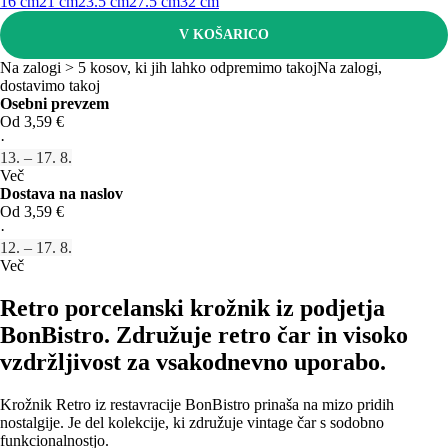
16 cm
21 cm
23.5 cm
27.5 cm
32 cm
V KOŠARICO
Na zalogi > 5 kosov, ki jih lahko odpremimo takoj
Na zalogi,
dostavimo takoj
Osebni prevzem
Od 3,59 €
·
13. – 17. 8.
Več
Dostava na naslov
Od 3,59 €
·
12. – 17. 8.
Več
Retro porcelanski krožnik iz podjetja
BonBistro. Združuje retro čar in visoko
vzdržljivost za vsakodnevno uporabo.
Krožnik Retro iz restavracije BonBistro prinaša na mizo pridih
nostalgije. Je del kolekcije, ki združuje vintage čar s sodobno
funkcionalnostjo.