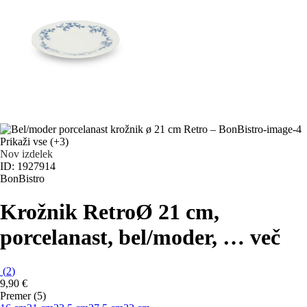
Prikaži vse
(+3)
Nov izdelek
ID: 1927914
BonBistro
Krožnik Retro
Ø 21 cm,
porcelanast, bel/moder
, …
več
(
2
)
9,90 €
Premer (5)