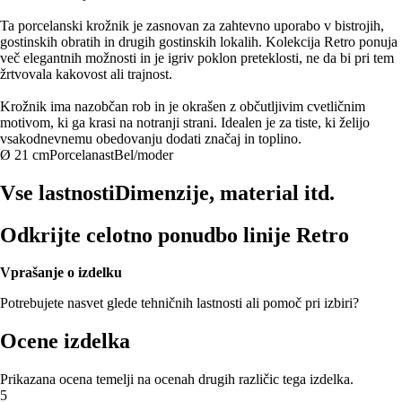
Ta porcelanski krožnik je zasnovan za zahtevno uporabo v bistrojih,
gostinskih obratih in drugih gostinskih lokalih. Kolekcija Retro ponuja
več elegantnih možnosti in je igriv poklon preteklosti, ne da bi pri tem
žrtvovala kakovost ali trajnost.
Krožnik ima nazobčan rob in je okrašen z občutljivim cvetličnim
motivom, ki ga krasi na notranji strani. Idealen je za tiste, ki želijo
vsakodnevnemu obedovanju dodati značaj in toplino.
Ø 21 cm
Porcelanast
Bel/moder
Vse lastnosti
Dimenzije, material itd.
Odkrijte celotno ponudbo linije Retro
Vprašanje o izdelku
Potrebujete nasvet glede tehničnih lastnosti ali pomoč pri izbiri?
Ocene izdelka
Prikazana ocena temelji na ocenah drugih različic tega izdelka.
5