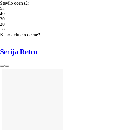
Število ocen
(
2
)
5
2
4
0
3
0
2
0
1
0
Kako delujejo ocene?
Serija Retro