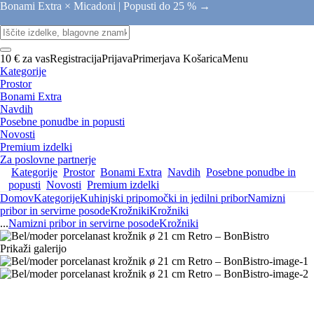
Bonami Extra × Micadoni |
Popusti do 25 % →
10 € za vas
Registracija
Prijava
Primerjava
Košarica
Menu
Kategorije
Prostor
Bonami Extra
Navdih
Posebne ponudbe in popusti
Novosti
Premium izdelki
Za poslovne partnerje
Kategorije
Prostor
Bonami Extra
Navdih
Posebne ponudbe in
popusti
Novosti
Premium izdelki
Domov
Kategorije
Kuhinjski pripomočki in jedilni pribor
Namizni
pribor in servirne posode
Krožniki
Krožniki
...
Namizni pribor in servirne posode
Krožniki
Prikaži galerijo