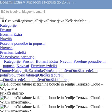
Bonami Extra × Micadoni |
Popusti do 25 % →
10 € za vas
Registracija
Prijava
Primerjava
Košarica
Menu
Kategorije
Prostor
Bonami Extra
Navdih
Posebne ponudbe in popusti
Novosti
Premium izdelki
Za poslovne partnerje
Kategorije
Prostor
Bonami Extra
Navdih
Posebne ponudbe in
popusti
Novosti
Premium izdelki
Domov
Kategorije
Za otroke
Otroško pohištvo
Otroško sedežno
pohištvo
Otroški tabureji
Otroški tabureji
...
Otroško sedežno pohištvo
Otroški tabureji
Prikaži galerijo