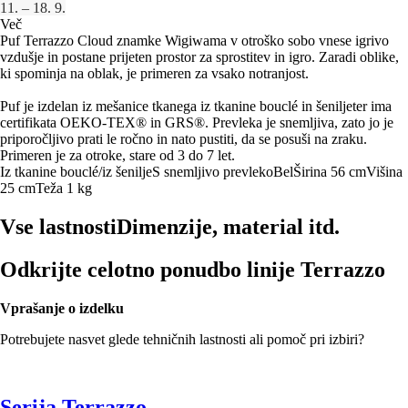
11. – 18. 9.
Več
Puf Terrazzo Cloud znamke Wigiwama v otroško sobo vnese igrivo
vzdušje in postane prijeten prostor za sprostitev in igro. Zaradi oblike,
ki spominja na oblak, je primeren za vsako notranjost.
Puf je izdelan iz mešanice tkanega iz tkanine bouclé in šeniljeter ima
certifikata OEKO-TEX® in GRS®. Prevleka je snemljiva, zato jo je
priporočljivo prati le ročno in nato pustiti, da se posuši na zraku.
Primeren je za otroke, stare od 3 do 7 let.
Iz tkanine bouclé/iz šenilje
S snemljivo prevleko
Bel
Širina 56 cm
Višina
25 cm
Teža 1 kg
Vse lastnosti
Dimenzije, material itd.
Odkrijte celotno ponudbo linije Terrazzo
Vprašanje o izdelku
Potrebujete nasvet glede tehničnih lastnosti ali pomoč pri izbiri?
Serija Terrazzo