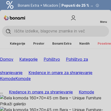
Bonami Extra × Micadoni |
Popusti do 25 % →
Menu
Kategorije
Prostor
Bonami Extra
Navdih
Posebne 
Domov
Kategorije
Pohištvo
Pohištvo za
shranjevanje
Kredence in omare za shranjevanje
Komode
Komode
...
Kredence in omare za shranjevanje
Komode
Prikaži galerijo