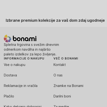
Izbrane premium kolekcije za vaš dom zdaj ugodneje
Spletna trgovina s svežim dnevnim
odmerkom navdiha in najširšo
paleto izdelkov za lepo življenje.
INFORMACIJE O NAKUPU
VEČ O BONAMI
Vse o nakupu
Kontakt
Dostava
O nas
Reklamacije in vračila
Znamke na Bonami
Plačilo
Darilni boni
Kako delujejo dobropisi
Za medije