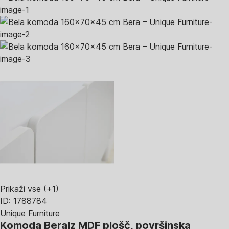
Prikaži vse
(+1)
ID: 1788784
Unique Furniture
Komoda Bera
Iz MDF plošč, površinska