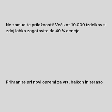
Ne zamudite priložnosti! Več kot 10.000 izdelkov si
zdaj lahko zagotovite do 40 % ceneje
Znižani zdelki za vrt
Prihranite pri novi opremi za vrt, balkon in teraso
Znižane premium
kolekcije