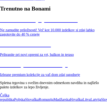
Trenutno na Bonami
Summer Sale: popusti do -40 %
Ne zamudite priložnosti! Več kot 10.000 izdelkov si zdaj lahko
zagotovite do 40 % ceneje
Znižani zdelki za vrt
Prihranite pri novi opremi za vrt, balkon in teraso
Znižane premium kolekcije
Izbrane premium kolekcije za vaš dom zdaj ugodneje
Spletna trgovina s svežim dnevnim odmerkom navdiha in najširšo
paleto izdelkov za lepo življenje.
Češka
republika
Poljska
Slovaška
Romunija
Madžarska
Hrvaška
Litva
Latvija
Slo