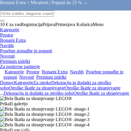
Bonami Extra × Micadoni |
Popusti do 25 % →
10 € za vas
Registracija
Prijava
Primerjava
Košarica
Menu
Kategorije
Prostor
Bonami Extra
Navdih
Posebne ponudbe in popusti
Novosti
Premium izdelki
Za poslovne partnerje
Kategorije
Prostor
Bonami Extra
Navdih
Posebne ponudbe in
popusti
Novosti
Premium izdelki
Domov
Kategorije
Za otroke
Dekoracija in dodatki za otroško
sobo
Otroške škatle za shranjevanje
Otroške škatle za shranjevanje
...
Dekoracija in dodatki za otroško sobo
Otroške škatle za shranjevanje
Prikaži galerijo
Prikaži vse
(+6)