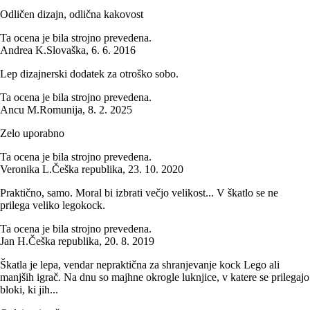
Odličen dizajn, odlična kakovost
Ta ocena je bila strojno prevedena.
Andrea K.
Slovaška
,
6. 6. 2016
Lep dizajnerski dodatek za otroško sobo.
Ta ocena je bila strojno prevedena.
Ancu M.
Romunija
,
8. 2. 2025
Zelo uporabno
Ta ocena je bila strojno prevedena.
Veronika L.
Češka republika
,
23. 10. 2020
Praktično, samo. Moral bi izbrati večjo velikost... V škatlo se ne
prilega veliko legokock.
Ta ocena je bila strojno prevedena.
Jan H.
Češka republika
,
20. 8. 2019
Škatla je lepa, vendar nepraktična za shranjevanje kock Lego ali
manjših igrač. Na dnu so majhne okrogle luknjice, v katere se prilegajo
bloki, ki jih...