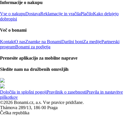
Informacije o nakupu
Vse o nakupu
Dostava
Reklamacije in vračila
Plačilo
Kako delujejo
dobropisi
Več o bonami
Kontakt
O nas
Znamke na Bonami
Darilni boni
Za medije
Partnerski
program
Bonami za podjetja
Prenesite aplikacijo za mobilne naprave
Sledite nam na družbenih omrežjih
Določila in splošni pogoji
Pravilnik o zasebnosti
Pravila in nastavitve
piškotkov
©2026 Bonami.cz, a.s. Vse pravice pridržane.
Thámova 289/13, 186 00 Praga
Češka republika