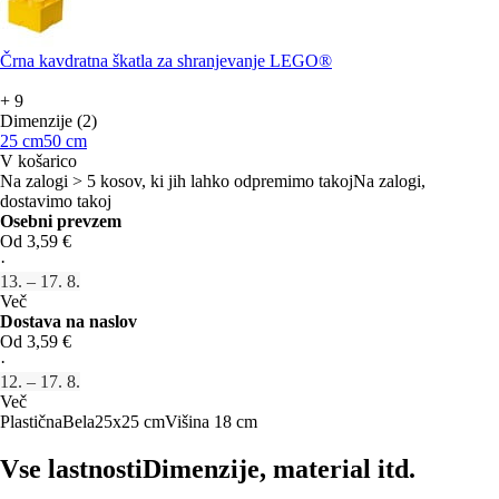
Črna kavdratna škatla za shranjevanje LEGO®
+
9
Dimenzije (2)
25 cm
50 cm
V košarico
Na zalogi > 5 kosov, ki jih lahko odpremimo takoj
Na zalogi,
dostavimo takoj
Osebni prevzem
Od 3,59 €
·
13. – 17. 8.
Več
Dostava na naslov
Od 3,59 €
·
12. – 17. 8.
Več
Plastična
Bela
25x25 cm
Višina 18 cm
Vse lastnosti
Dimenzije, material itd.