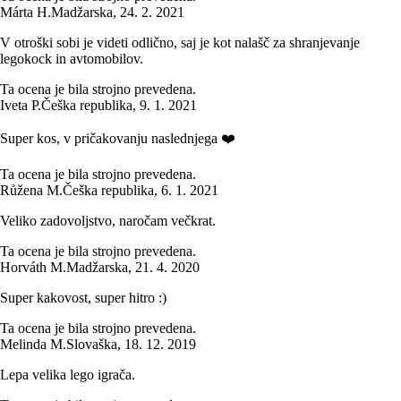
Márta H.
Madžarska
,
24. 2. 2021
V otroški sobi je videti odlično, saj je kot nalašč za shranjevanje
legokock in avtomobilov.
Ta ocena je bila strojno prevedena.
Iveta P.
Češka republika
,
9. 1. 2021
Super kos, v pričakovanju naslednjega ❤️
Ta ocena je bila strojno prevedena.
Růžena M.
Češka republika
,
6. 1. 2021
Veliko zadovoljstvo, naročam večkrat.
Ta ocena je bila strojno prevedena.
Horváth M.
Madžarska
,
21. 4. 2020
Super kakovost, super hitro :)
Ta ocena je bila strojno prevedena.
Melinda M.
Slovaška
,
18. 12. 2019
Lepa velika lego igrača.