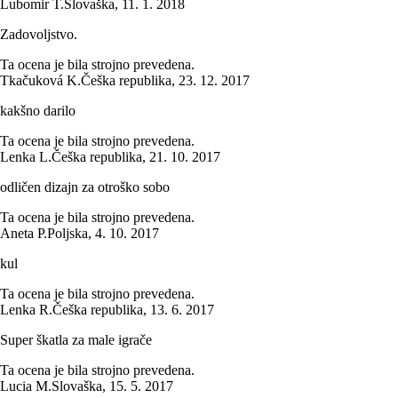
Lubomir T.
Slovaška
,
11. 1. 2018
Zadovoljstvo.
Ta ocena je bila strojno prevedena.
Tkačuková K.
Češka republika
,
23. 12. 2017
kakšno darilo
Ta ocena je bila strojno prevedena.
Lenka L.
Češka republika
,
21. 10. 2017
odličen dizajn za otroško sobo
Ta ocena je bila strojno prevedena.
Aneta P.
Poljska
,
4. 10. 2017
kul
Ta ocena je bila strojno prevedena.
Lenka R.
Češka republika
,
13. 6. 2017
Super škatla za male igrače
Ta ocena je bila strojno prevedena.
Lucia M.
Slovaška
,
15. 5. 2017