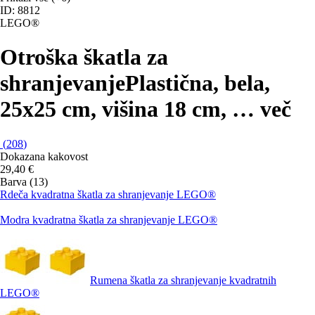
ID: 8812
LEGO®
Otroška škatla za
shranjevanje
Plastična, bela,
25x25 cm, višina 18 cm
, …
več
(
208
)
Dokazana kakovost
29,40 €
Barva (13)
Rdeča kvadratna škatla za shranjevanje LEGO®
Modra kvadratna škatla za shranjevanje LEGO®
Rumena škatla za shranjevanje kvadratnih
LEGO®