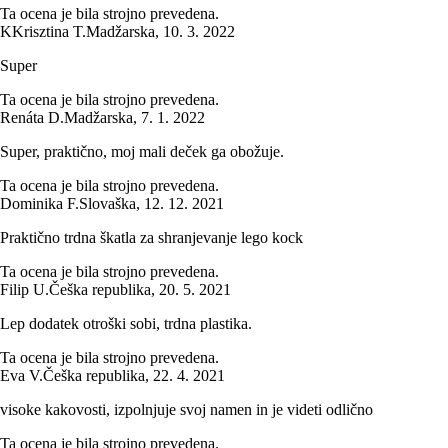
Ta ocena je bila strojno prevedena.
K
Krisztina T.
Madžarska
,
10. 3. 2022
Super
Ta ocena je bila strojno prevedena.
Renáta D.
Madžarska
,
7. 1. 2022
Super, praktično, moj mali deček ga obožuje.
Ta ocena je bila strojno prevedena.
Dominika F.
Slovaška
,
12. 12. 2021
Praktično trdna škatla za shranjevanje lego kock
Ta ocena je bila strojno prevedena.
Filip U.
Češka republika
,
20. 5. 2021
Lep dodatek otroški sobi, trdna plastika.
Ta ocena je bila strojno prevedena.
Eva V.
Češka republika
,
22. 4. 2021
visoke kakovosti, izpolnjuje svoj namen in je videti odlično
Ta ocena je bila strojno prevedena.