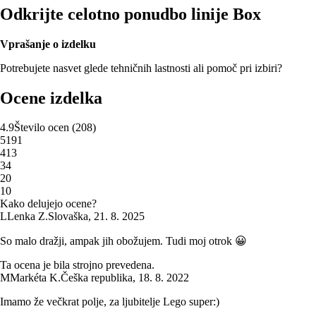
Odkrijte celotno ponudbo linije Box
Vprašanje o izdelku
Potrebujete nasvet glede tehničnih lastnosti ali pomoč pri izbiri?
Ocene izdelka
4.9
Število ocen
(
208
)
5
191
4
13
3
4
2
0
1
0
Kako delujejo ocene?
L
Lenka Z.
Slovaška
,
21. 8. 2025
So malo dražji, ampak jih obožujem. Tudi moj otrok 😀
Ta ocena je bila strojno prevedena.
M
Markéta K.
Češka republika
,
18. 8. 2022
Imamo že večkrat polje, za ljubitelje Lego super:)