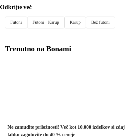
Odkrijte več
Futoni
Futoni · Karup
Karup
Bež futoni
Trenutno na Bonami
Summer Sale:
popusti do -40 %
Ne zamudite priložnosti! Več kot 10.000 izdelkov si zdaj
lahko zagotovite do 40 % ceneje