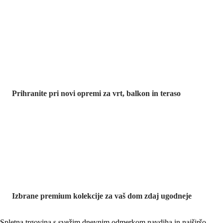
Znižani zdelki za
vrt
Prihranite pri novi opremi za vrt, balkon in teraso
Znižane
premium
kolekcije
Izbrane premium kolekcije za vaš dom zdaj ugodneje
Spletna trgovina s svežim dnevnim odmerkom navdiha in najširšo