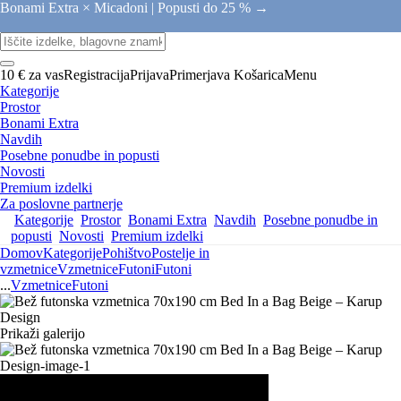
Bonami Extra × Micadoni |
Popusti do 25 % →
10 € za vas
Registracija
Prijava
Primerjava
Košarica
Menu
Kategorije
Prostor
Bonami Extra
Navdih
Posebne ponudbe in popusti
Novosti
Premium izdelki
Za poslovne partnerje
Kategorije
Prostor
Bonami Extra
Navdih
Posebne ponudbe in
popusti
Novosti
Premium izdelki
Domov
Kategorije
Pohištvo
Postelje in
vzmetnice
Vzmetnice
Futoni
Futoni
...
Vzmetnice
Futoni
Prikaži galerijo