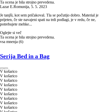
Ta ocena je bila strojno prevedena.
Lazar E.
Romunija
,
5. 5. 2023
Je tanjši, kot sem pričakoval. Tla se počutijo dobro. Material je
prijeten, če ste navajeni spati na trdi podlagi, je v redu, če ne,
potrebujete mehke...
Oglejte si več
Ta ocena je bila strojno prevedena.
vsa mnenja
(
6
)
Serija Bed in a Bag
V košarico
V košarico
V košarico
V košarico
V košarico
V košarico
V košarico
V košarico
V košarico
V košarico