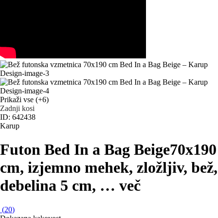
Prikaži vse
(+6)
Zadnji kosi
ID: 642438
Karup
Futon Bed In a Bag Beige
70x190
cm, izjemno mehek, zložljiv, bež,
debelina 5 cm
, …
več
(
20
)