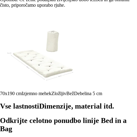
čisto, priporočamo uporabo rjuhe.
70x190 cm
Izjemno mehek
Zložljiv
Bež
Debelina 5 cm
Vse lastnosti
Dimenzije, material itd.
Odkrijte celotno ponudbo linije Bed in a
Bag