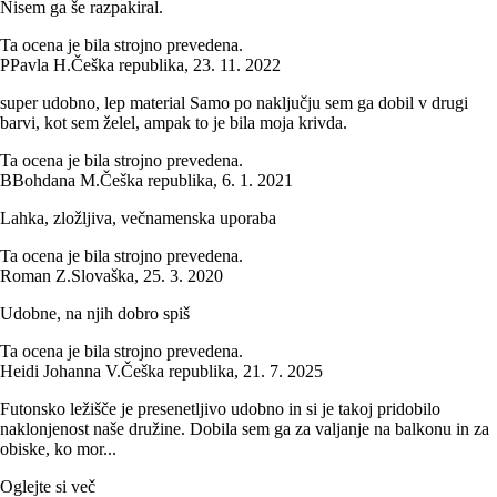
Nisem ga še razpakiral.
Ta ocena je bila strojno prevedena.
P
Pavla H.
Češka republika
,
23. 11. 2022
super udobno, lep material Samo po naključju sem ga dobil v drugi
barvi, kot sem želel, ampak to je bila moja krivda.
Ta ocena je bila strojno prevedena.
B
Bohdana M.
Češka republika
,
6. 1. 2021
Lahka, zložljiva, večnamenska uporaba
Ta ocena je bila strojno prevedena.
Roman Z.
Slovaška
,
25. 3. 2020
Udobne, na njih dobro spiš
Ta ocena je bila strojno prevedena.
Heidi Johanna V.
Češka republika
,
21. 7. 2025
Futonsko ležišče je presenetljivo udobno in si je takoj pridobilo
naklonjenost naše družine. Dobila sem ga za valjanje na balkonu in za
obiske, ko mor...
Oglejte si več