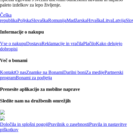
paleto izdelkov za lepo življenje.
Češka
republika
Poljska
Slovaška
Romunija
Madžarska
Hrvaška
Litva
Latvija
Slo
Informacije o nakupu
Vse o nakupu
Dostava
Reklamacije in vračila
Plačilo
Kako delujejo
dobropisi
Več o bonami
Kontakt
O nas
Znamke na Bonami
Darilni boni
Za medije
Partnerski
program
Bonami za podjetja
Prenesite aplikacijo za mobilne naprave
Sledite nam na družbenih omrežjih
Določila in splošni pogoji
Pravilnik o zasebnosti
Pravila in nastavitve
piškotkov