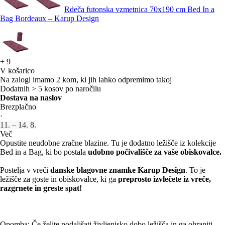
Rdeča futonska vzmetnica 70x190 cm Bed In a
Bag Bordeaux – Karup Design
+
9
V košarico
Na zalogi imamo 2 kom, ki jih lahko odpremimo takoj
Dodatnih > 5 kosov po naročilu
Dostava na naslov
Brezplačno
·
11. – 14. 8.
Več
Opustite neudobne zračne blazine. Tu je dodatno ležišče iz kolekcije
Bed in a Bag, ki bo postala
udobno počivališče za vaše obiskovalce.
Postelja v vreči
danske blagovne znamke Karup Design
. To je
ležišče za goste in obiskovalce, ki ga
preprosto izvlečete iz vreče,
razgrnete in greste spat!
Opomba: Če želite podaljšati življenjsko dobo ležišča in ga ohraniti