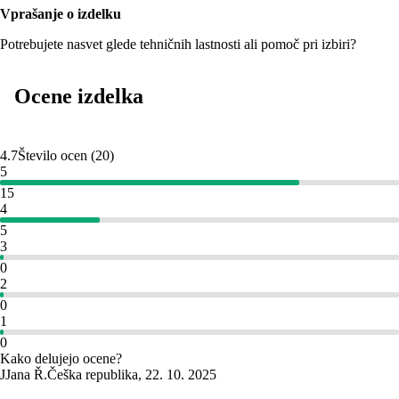
Vprašanje o izdelku
Potrebujete nasvet glede tehničnih lastnosti ali pomoč pri izbiri?
Ocene izdelka
4.7
Število ocen
(
20
)
5
15
4
5
3
0
2
0
1
0
Kako delujejo ocene?
J
Jana Ř.
Češka republika
,
22. 10. 2025