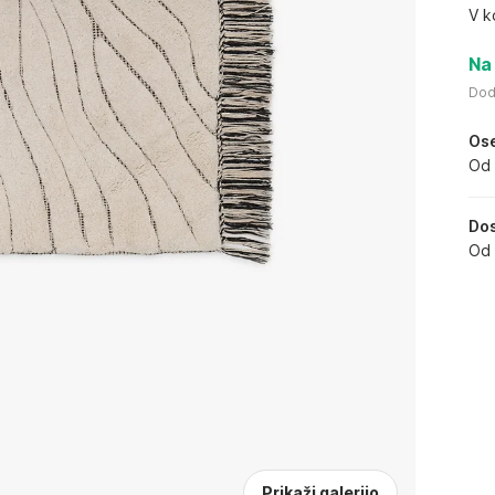
V k
Na 
Dod
Os
Od 
Dos
Od 
Prikaži galerijo