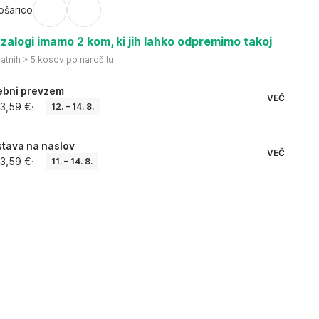
ošarico
zalogi imamo 2 kom, ki jih lahko odpremimo takoj
atnih > 5 kosov po naročilu
ebni prevzem
VEČ
3,59 €
·
12. – 14. 8.
tava na naslov
VEČ
3,59 €
·
11. – 14. 8.