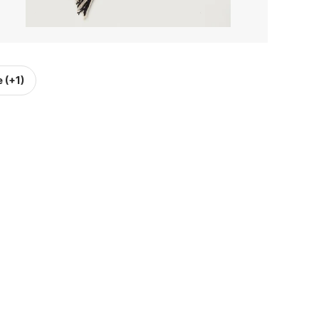
e
(+1)