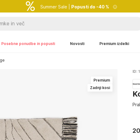
Summer Sale |
Popusti do -40 %
Posebne ponudbe in popusti
Novosti
Premium izdelki
oge
ID:
Premium
Zadnji kosi
K
Pra
20