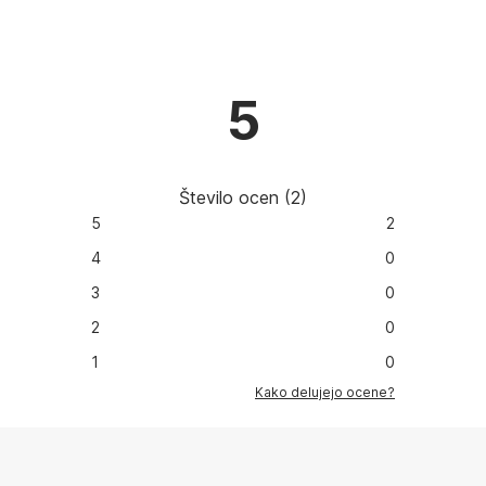
5
Število ocen
(
2
)
5
2
4
0
3
0
2
0
1
0
Kako delujejo ocene?