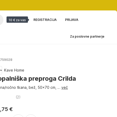
REGISTRACIJA
PRIJAVA
10 € za vas
Za poslovne partnerje
 1759028
Kave Home
opalniška preproga Crilda
lna/ročno tkana, bež, 50x70 cm
, …
več
(
2
)
,75 €