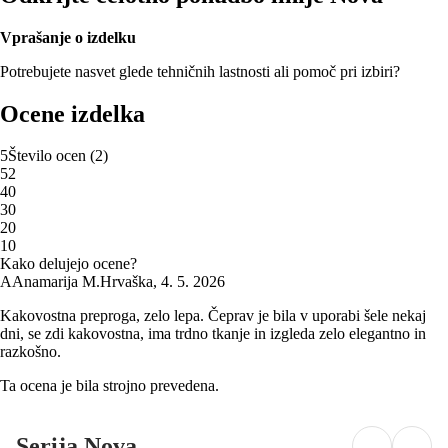
Vprašanje o izdelku
Potrebujete nasvet glede tehničnih lastnosti ali pomoč pri izbiri?
Ocene izdelka
5
Število ocen
(
2
)
5
2
4
0
3
0
2
0
1
0
Kako delujejo ocene?
A
Anamarija M.
Hrvaška
,
4. 5. 2026
Kakovostna preproga, zelo lepa. Čeprav je bila v uporabi šele nekaj
dni, se zdi kakovostna, ima trdno tkanje in izgleda zelo elegantno in
razkošno.
Ta ocena je bila strojno prevedena.
Serija Nova