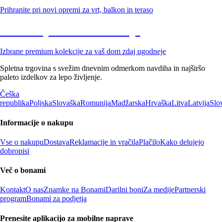
Prihranite pri novi opremi za vrt, balkon in teraso
Znižane premium kolekcije
Izbrane premium kolekcije za vaš dom zdaj ugodneje
Spletna trgovina s svežim dnevnim odmerkom navdiha in najširšo
paleto izdelkov za lepo življenje.
Češka
republika
Poljska
Slovaška
Romunija
Madžarska
Hrvaška
Litva
Latvija
Slo
Informacije o nakupu
Vse o nakupu
Dostava
Reklamacije in vračila
Plačilo
Kako delujejo
dobropisi
Več o bonami
Kontakt
O nas
Znamke na Bonami
Darilni boni
Za medije
Partnerski
program
Bonami za podjetja
Prenesite aplikacijo za mobilne naprave