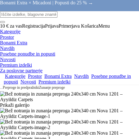
Bonami Extra × Micadoni |
Popusti do 25 % →
10 € za vas
Registracija
Prijava
Primerjava
Košarica
Menu
Kategorije
Prostor
Bonami Extra
Navdih
Posebne ponudbe in popusti
Novosti
Premium izdelki
Za poslovne partnerje
Kategorije
Prostor
Bonami Extra
Navdih
Posebne ponudbe in
popusti
Novosti
Premium izdelki
...
Preproge in predpražniki
Zunanje preproge
Prikaži galerijo