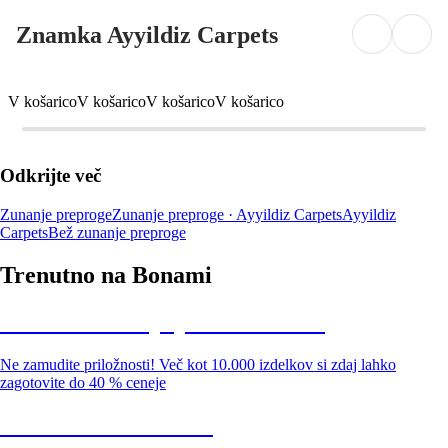
Znamka Ayyildiz Carpets
V košarico
V košarico
V košarico
V košarico
Odkrijte več
Zunanje preproge
Zunanje preproge · Ayyildiz Carpets
Ayyildiz
Carpets
Bež zunanje preproge
Trenutno na Bonami
Summer Sale: popusti do -40 %
Ne zamudite priložnosti! Več kot 10.000 izdelkov si zdaj lahko
zagotovite do 40 % ceneje
Znižani zdelki za vrt