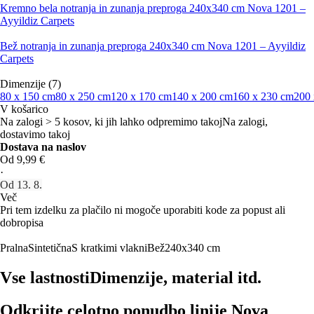
Kremno bela notranja in zunanja preproga 240x340 cm Nova 1201 –
Ayyildiz Carpets
Bež notranja in zunanja preproga 240x340 cm Nova 1201 – Ayyildiz
Carpets
Dimenzije (7)
80 x 150 cm
80 x 250 cm
120 x 170 cm
140 x 200 cm
160 x 230 cm
200 
V košarico
Na zalogi > 5 kosov, ki jih lahko odpremimo takoj
Na zalogi,
dostavimo takoj
Dostava na naslov
Od 9,99 €
·
Od 13. 8.
Več
Pri tem izdelku za plačilo ni mogoče uporabiti kode za popust ali
dobropisa
Pralna
Sintetična
S kratkimi vlakni
Bež
240x340 cm
Vse lastnosti
Dimenzije, material itd.
Odkrijte celotno ponudbo linije Nova