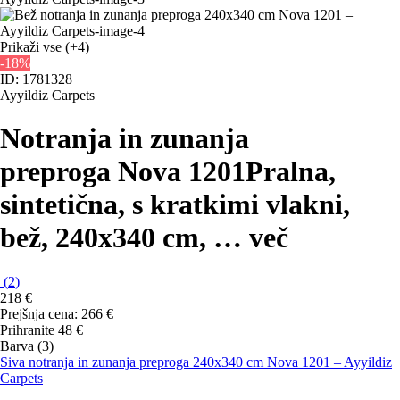
Prikaži vse
(+4)
-18%
ID: 1781328
Ayyildiz Carpets
Notranja in zunanja
preproga Nova 1201
Pralna,
sintetična, s kratkimi vlakni,
bež, 240x340 cm
, …
več
(
2
)
218 €
Prejšnja cena:
266 €
Prihranite 48 €
Barva (3)
Siva notranja in zunanja preproga 240x340 cm Nova 1201 – Ayyildiz
Carpets