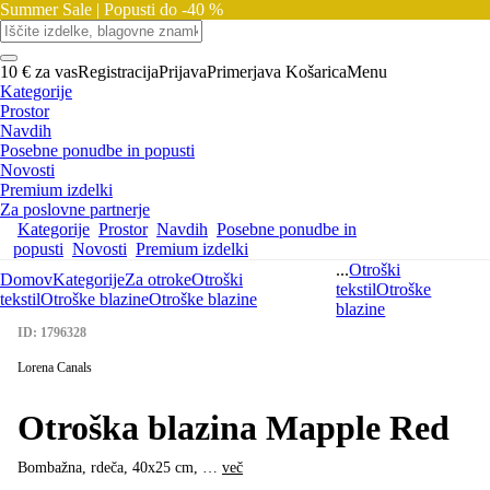
Summer Sale |
Popusti do -40 %
10 € za vas
Registracija
Prijava
Primerjava
Košarica
Menu
Kategorije
Prostor
Navdih
Posebne ponudbe in popusti
Novosti
Premium izdelki
Za poslovne partnerje
Kategorije
Prostor
Navdih
Posebne ponudbe in
popusti
Novosti
Premium izdelki
...
Otroški
Domov
Kategorije
Za otroke
Otroški
tekstil
Otroške
tekstil
Otroške blazine
Otroške blazine
blazine
ID: 1796328
Lorena Canals
Otroška blazina Mapple Red
Bombažna, rdeča, 40x25 cm
, …
več