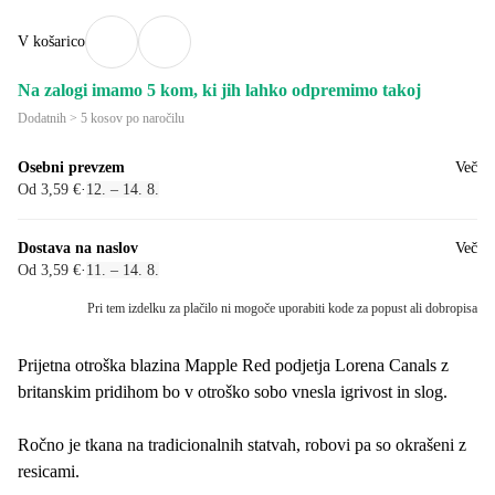
V košarico
Na zalogi imamo 5 kom, ki jih lahko odpremimo takoj
Dodatnih > 5 kosov po naročilu
Osebni prevzem
Več
Od 3,59 €
·
12. – 14. 8.
Dostava na naslov
Več
Od 3,59 €
·
11. – 14. 8.
Pri tem izdelku za plačilo ni mogoče uporabiti kode za popust ali dobropisa
Prijetna otroška blazina Mapple Red podjetja Lorena Canals z
britanskim pridihom bo v otroško sobo vnesla igrivost in slog.
Ročno je tkana na tradicionalnih statvah, robovi pa so okrašeni z
resicami.