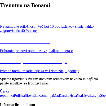
Trenutno na Bonami
Summer Sale: popusti do -40 %
Ne zamudite priložnosti! Več kot 10.000 izdelkov si zdaj lahko
zagotovite do 40 % ceneje
Znižani zdelki za vrt
Prihranite pri novi opremi za vrt, balkon in teraso
Znižane premium kolekcije
Izbrane premium kolekcije za vaš dom zdaj ugodneje
Spletna trgovina s svežim dnevnim odmerkom navdiha in najširšo
paleto izdelkov za lepo življenje.
Češka
republika
Poljska
Slovaška
Romunija
Madžarska
Hrvaška
Litva
Latvija
Slo
Informacije o nakupu