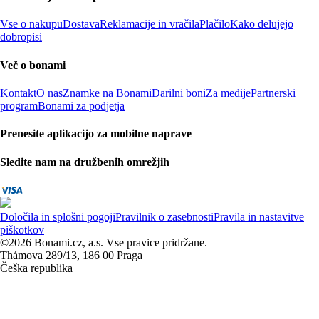
Vse o nakupu
Dostava
Reklamacije in vračila
Plačilo
Kako delujejo
dobropisi
Več o bonami
Kontakt
O nas
Znamke na Bonami
Darilni boni
Za medije
Partnerski
program
Bonami za podjetja
Prenesite aplikacijo za mobilne naprave
Sledite nam na družbenih omrežjih
Določila in splošni pogoji
Pravilnik o zasebnosti
Pravila in nastavitve
piškotkov
©2026 Bonami.cz, a.s. Vse pravice pridržane.
Thámova 289/13, 186 00 Praga
Češka republika