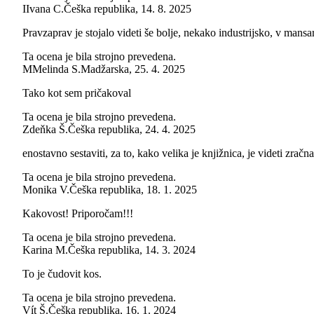
I
Ivana C.
Češka republika
,
14. 8. 2025
Pravzaprav je stojalo videti še bolje, nekako industrijsko, v mans
Ta ocena je bila strojno prevedena.
M
Melinda S.
Madžarska
,
25. 4. 2025
Tako kot sem pričakoval
Ta ocena je bila strojno prevedena.
Zdeňka Š.
Češka republika
,
24. 4. 2025
enostavno sestaviti, za to, kako velika je knjižnica, je videti zrač
Ta ocena je bila strojno prevedena.
Monika V.
Češka republika
,
18. 1. 2025
Kakovost! Priporočam!!!
Ta ocena je bila strojno prevedena.
Karina M.
Češka republika
,
14. 3. 2024
To je čudovit kos.
Ta ocena je bila strojno prevedena.
Vít Š.
Češka republika
,
16. 1. 2024