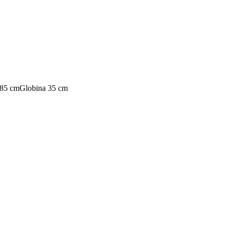
185 cm
Globina 35 cm