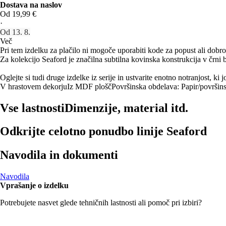
Dostava na naslov
Od 19,99 €
·
Od 13. 8.
Več
Pri tem izdelku za plačilo ni mogoče uporabiti kode za popust ali dobro
Za kolekcijo Seaford je značilna subtilna kovinska konstrukcija v črni b
Oglejte si tudi druge izdelke iz serije in ustvarite enotno notranjost, ki j
V hrastovem dekorju
Iz MDF plošč
Površinska obdelava: Papir/površins
Vse lastnosti
Dimenzije, material itd.
Odkrijte celotno ponudbo linije Seaford
Navodila in dokumenti
Navodila
Vprašanje o izdelku
Potrebujete nasvet glede tehničnih lastnosti ali pomoč pri izbiri?