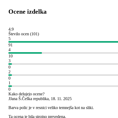
Ocene izdelka
4.9
Število ocen
(
101
)
5
91
4
10
3
0
2
0
1
0
Kako delujejo ocene?
J
Jana Š.
Češka republika
,
18. 11. 2025
Barva polic je v resnici veliko temnejša kot na sliki.
Ta ocena je bila strojno prevedena.