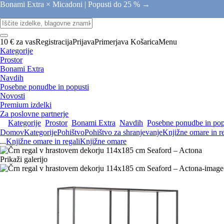
Bonami Extra × Micadoni |
Popusti do 25 % →
10 € za vas
Registracija
Prijava
Primerjava
Košarica
Menu
Kategorije
Prostor
Bonami Extra
Navdih
Posebne ponudbe in popusti
Novosti
Premium izdelki
Za poslovne partnerje
Kategorije
Prostor
Bonami Extra
Navdih
Posebne ponudbe in pop
Domov
Kategorije
Pohištvo
Pohištvo za shranjevanje
Knjižne omare in re
...
Knjižne omare in regali
Knjižne omare
Prikaži galerijo