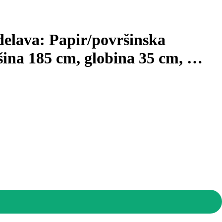
delava: Papir/površinska
išina 185 cm, globina 35 cm
, …