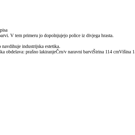
pisa
arvi. V tem primeru jo dopolnjujejo police iz divjega hrasta.
o navdihuje industrijska estetika.
ka obdelava: prašno lakiranje
Črn/v naravni barvi
Širina 114 cm
Višina 