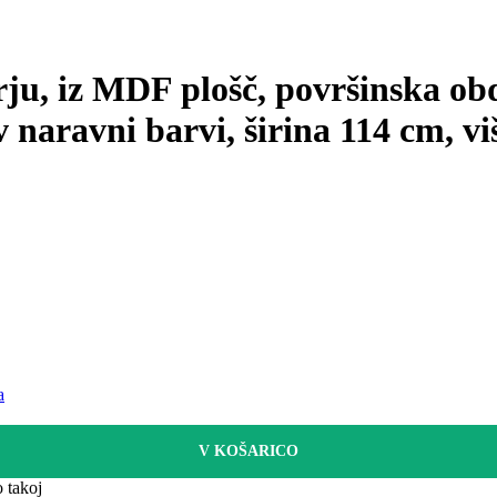
ju, iz MDF plošč, površinska ob
v naravni barvi, širina 114 cm, v
a
V KOŠARICO
 takoj