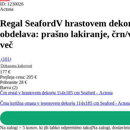
ID: 1230026
Actona
Regal Seaford
V hrastovem dekor
obdelava: prašno lakiranje, črn/
več
(
101
)
Dokazana kakovost
177 €
Prejšnja cena:
205 €
Prihranite 28 €
Barva (2)
Črn regal v hrastovem dekorju 114x185 cm Seaford – Actona
Črna knjižna omara v jesenovem dekorju 114x185 cm Seaford - Acton
Na zalogi > 5 kosov, ki jih lahko odpremimo takoj
Na zalogi, dostavimo