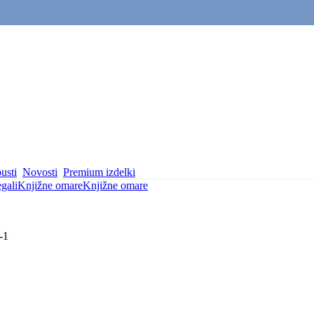
usti
Novosti
Premium izdelki
gali
Knjižne omare
Knjižne omare