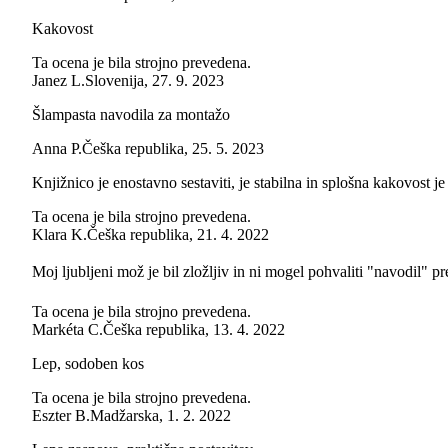
Kakovost
Ta ocena je bila strojno prevedena.
Janez L.
Slovenija
,
27. 9. 2023
Šlampasta navodila za montažo
Anna P.
Češka republika
,
25. 5. 2023
Knjižnico je enostavno sestaviti, je stabilna in splošna kakovost je
Ta ocena je bila strojno prevedena.
Klara K.
Češka republika
,
21. 4. 2022
Moj ljubljeni mož je bil zložljiv in ni mogel pohvaliti "navodil" pr
Ta ocena je bila strojno prevedena.
Markéta C.
Češka republika
,
13. 4. 2022
Lep, sodoben kos
Ta ocena je bila strojno prevedena.
Eszter B.
Madžarska
,
1. 2. 2022