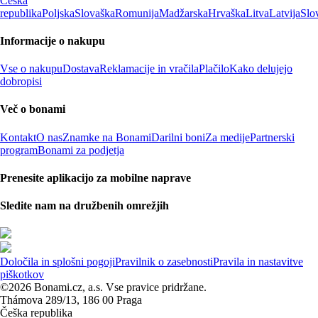
Češka
republika
Poljska
Slovaška
Romunija
Madžarska
Hrvaška
Litva
Latvija
Slo
Informacije o nakupu
Vse o nakupu
Dostava
Reklamacije in vračila
Plačilo
Kako delujejo
dobropisi
Več o bonami
Kontakt
O nas
Znamke na Bonami
Darilni boni
Za medije
Partnerski
program
Bonami za podjetja
Prenesite aplikacijo za mobilne naprave
Sledite nam na družbenih omrežjih
Določila in splošni pogoji
Pravilnik o zasebnosti
Pravila in nastavitve
piškotkov
©2026 Bonami.cz, a.s. Vse pravice pridržane.
Thámova 289/13, 186 00 Praga
Češka republika