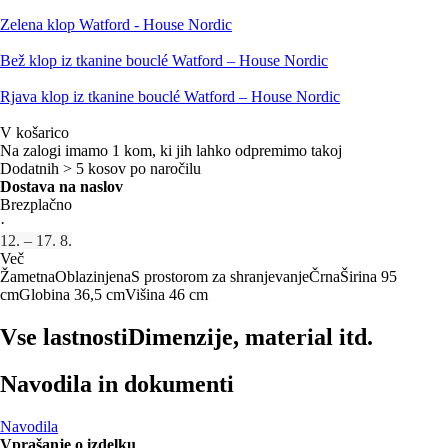
Zelena klop Watford - House Nordic
Bež klop iz tkanine bouclé Watford – House Nordic
Rjava klop iz tkanine bouclé Watford – House Nordic
V košarico
Na zalogi imamo 1 kom, ki jih lahko odpremimo takoj
Dodatnih > 5 kosov po naročilu
Dostava na naslov
Brezplačno
·
12. – 17. 8.
Več
Žametna
Oblazinjena
S prostorom za shranjevanje
Črna
Širina 95
cm
Globina 36,5 cm
Višina 46 cm
Vse lastnosti
Dimenzije, material itd.
Navodila in dokumenti
Navodila
Vprašanje o izdelku