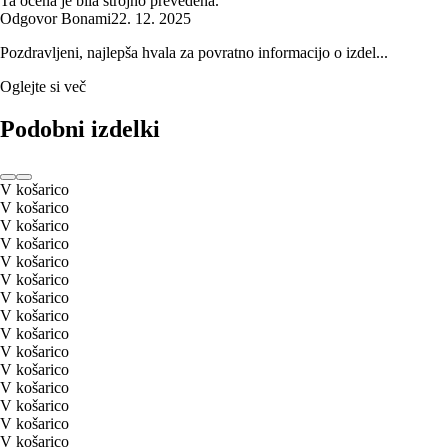
Ta ocena je bila strojno prevedena.
Odgovor Bonami
22. 12. 2025
Pozdravljeni, najlepša hvala za povratno informacijo o izdel...
Oglejte si več
Podobni izdelki
V košarico
V košarico
V košarico
V košarico
V košarico
V košarico
V košarico
V košarico
V košarico
V košarico
V košarico
V košarico
V košarico
V košarico
V košarico