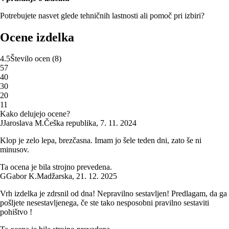
Potrebujete nasvet glede tehničnih lastnosti ali pomoč pri izbiri?
Ocene izdelka
4.5
Število ocen
(
8
)
5
7
4
0
3
0
2
0
1
1
Kako delujejo ocene?
J
Jaroslava M.
Češka republika
,
7. 11. 2024
Klop je zelo lepa, brezčasna. Imam jo šele teden dni, zato še ni
minusov.
Ta ocena je bila strojno prevedena.
G
Gabor K.
Madžarska
,
21. 12. 2025
Vrh izdelka je zdrsnil od dna! Nepravilno sestavljen! Predlagam, da ga
pošljete nesestavljenega, če ste tako nesposobni pravilno sestaviti
pohištvo !