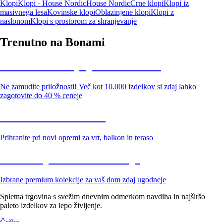
Klopi
Klopi · House Nordic
House Nordic
Črne klopi
Klopi iz
masivnega lesa
Kovinske klopi
Oblazinjene klopi
Klopi z
naslonom
Klopi s prostorom za shranjevanje
Trenutno na Bonami
Summer Sale: popusti do -40 %
Ne zamudite priložnosti! Več kot 10.000 izdelkov si zdaj lahko
zagotovite do 40 % ceneje
Znižani zdelki za vrt
Prihranite pri novi opremi za vrt, balkon in teraso
Znižane premium kolekcije
Izbrane premium kolekcije za vaš dom zdaj ugodneje
Spletna trgovina s svežim dnevnim odmerkom navdiha in najširšo
paleto izdelkov za lepo življenje.