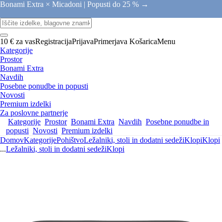
Bonami Extra × Micadoni |
Popusti do 25 % →
10 € za vas
Registracija
Prijava
Primerjava
Košarica
Menu
Kategorije
Prostor
Bonami Extra
Navdih
Posebne ponudbe in popusti
Novosti
Premium izdelki
Za poslovne partnerje
Kategorije
Prostor
Bonami Extra
Navdih
Posebne ponudbe in
popusti
Novosti
Premium izdelki
Domov
Kategorije
Pohištvo
Ležalniki, stoli in dodatni sedeži
Klopi
Klopi
...
Ležalniki, stoli in dodatni sedeži
Klopi