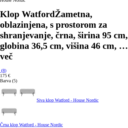
House Nordic
Klop Watford
Žametna,
oblazinjena, s prostorom za
shranjevanje, črna, širina 95 cm,
globina 36,5 cm, višina 46 cm
, …
več
(
8
)
175 €
Barva (5)
Siva klop Watford - House Nordic
Črna klop Watford - House Nordic