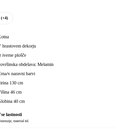
e
(+4)
otna
 hrastovem dekorju
z iverne plošče
ovršinska obdelava: Melamin
rna/v naravni barvi
irina 130 cm
išina 46 cm
lobina 40 cm
se lastnosti
imenzije, material itd.