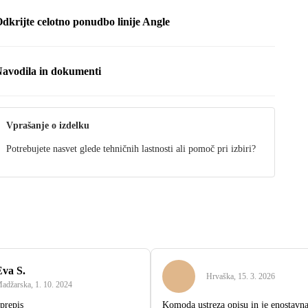
dkrijte celotno ponudbo linije Angle
avodila in dokumenti
avodila
Vprašanje o izdelku
Potrebujete nasvet glede tehničnih lastnosti ali pomoč pri izbiri?
Eva S.
Hrvaška
,
15. 3. 2026
adžarska
,
1. 10. 2024
 prepis
Komoda ustreza opisu in je enostavna