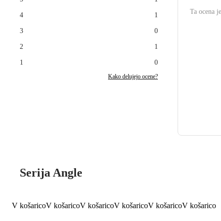
Ta ocena je
4
1
3
0
2
1
1
0
Kako delujejo ocene?
Serija Angle
V košarico
V košarico
V košarico
V košarico
V košarico
V košarico