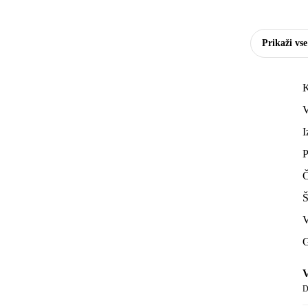
Prikaži vs
K
V
I
P
Č
Š
V
G
V
D