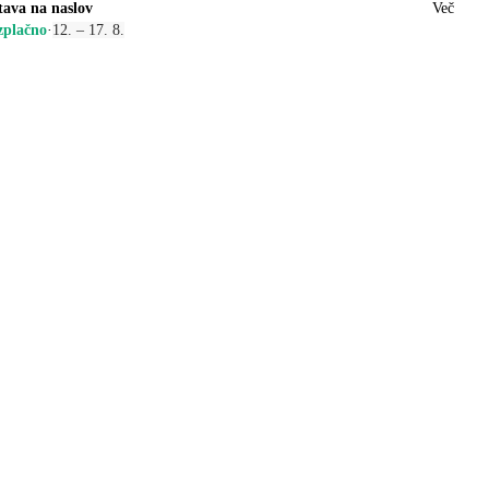
tava na naslov
Več
zplačno
·
12. – 17. 8.