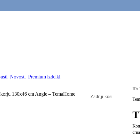
usti
Novosti
Premium izdelki
ID: 
Zadnji kosi
Te
T
Kotn
črna