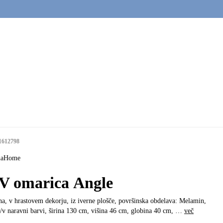
1612798
maHome
V omarica Angle
a, v hrastovem dekorju, iz iverne plošče, površinska obdelava: Melamin,
/v naravni barvi, širina 130 cm, višina 46 cm, globina 40 cm
, …
več