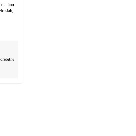
n majhno
lo slab,
orebitne