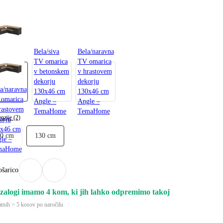
7 €
Bela/siva
Bela/naravna
a (3)
TV omarica
TV omarica
v betonskem
v hrastovem
dekorju
dekorju
a/naravna
130x46 cm
130x46 cm
omarica
Angle –
Angle –
rastovem
TemaHome
TemaHome
nzije (2)
orju
x46 cm
90 cm
130 cm
le –
maHome
ošarico
zalogi imamo 4 kom, ki jih lahko odpremimo takoj
tnih > 5 kosov po naročilu