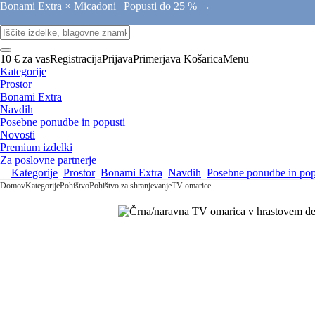
Bonami Extra × Micadoni |
Popusti do 25 % →
10 € za vas
Registracija
Prijava
Primerjava
Košarica
Menu
Kategorije
Prostor
Bonami Extra
Navdih
Posebne ponudbe in popusti
Novosti
Premium izdelki
Za poslovne partnerje
Kategorije
Prostor
Bonami Extra
Navdih
Posebne ponudbe in pop
Domov
Kategorije
Pohištvo
Pohištvo za shranjevanje
TV omarice