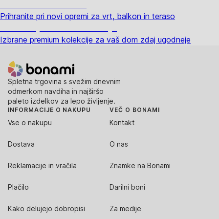
Znižani zdelki za vrt
Prihranite pri novi opremi za vrt, balkon in teraso
Znižane premium kolekcije
Izbrane premium kolekcije za vaš dom zdaj ugodneje
Spletna trgovina s svežim dnevnim
odmerkom navdiha in najširšo
paleto izdelkov za lepo življenje.
INFORMACIJE O NAKUPU
VEČ O BONAMI
Vse o nakupu
Kontakt
Dostava
O nas
Reklamacije in vračila
Znamke na Bonami
Plačilo
Darilni boni
Kako delujejo dobropisi
Za medije