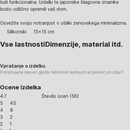
tudi funkcionalna. Izdelki te japonske blagovne znamke
bodo odlično opremili vaš dom.
Osvežite svojo notranjost v obliki zenovskega minimalizma.
Silikonski
15x15 cm
Vse lastnosti
Dimenzije, material itd.
Vprašanje o izdelku
Potrebujete nasvet glede tehničnih lastnosti ali pomoč pri izbiri?
Ocene izdelka
4.7
Število ocen
(
56
)
5
45
4
8
3
2
2
1