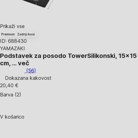
Prikaži vse
Premium
Zadnji kosi
ID: 688430
YAMAZAKI
Podstavek za posodo Tower
Silikonski, 15x15
cm
, …
več
(
56
)
Dokazana kakovost
20,40 €
Barva (2)
V košarico