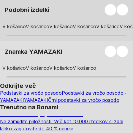
Podobni izdelki
V košarico
V košarico
V košarico
V košarico
V košarico
V koš
Znamka YAMAZAKI
V košarico
V košarico
V košarico
V košarico
Odkrijte več
Podstavki za vročo posodo
Podstavki za vročo posodo ·
YAMAZAKI
YAMAZAKI
Črni podstavki za vročo posodo
Trenutno na Bonami
Summer Sale: popusti do -40 %
Ne zamudite priložnosti! Več kot 10.000 izdelkov si zdaj
lahko zagotovite do 40 % ceneje