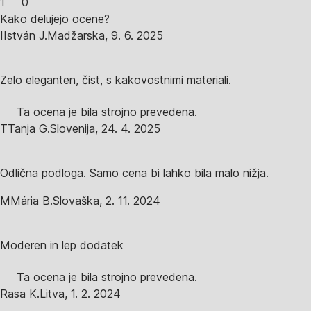
1
0
Kako delujejo ocene?
I
István J.
Madžarska
,
9. 6. 2025
Zelo eleganten, čist, s kakovostnimi materiali.
Ta ocena je bila strojno prevedena.
T
Tanja G.
Slovenija
,
24. 4. 2025
Odlična podloga. Samo cena bi lahko bila malo nižja.
M
Mária B.
Slovaška
,
2. 11. 2024
Moderen in lep dodatek
Ta ocena je bila strojno prevedena.
Rasa K.
Litva
,
1. 2. 2024