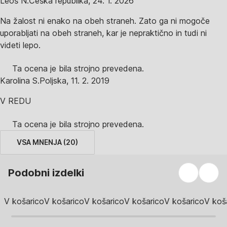
Leoš N.
Češka republika
,
24. 1. 2026
Na žalost ni enako na obeh straneh. Zato ga ni mogoče
uporabljati na obeh straneh, kar je nepraktično in tudi ni
videti lepo.
Ta ocena je bila strojno prevedena.
Karolina S.
Poljska
,
11. 2. 2019
V REDU
Ta ocena je bila strojno prevedena.
VSA MNENJA
(
20
)
Podobni izdelki
V košarico
V košarico
V košarico
V košarico
V košarico
V koš