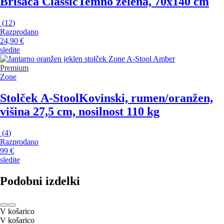
Brisača Classic
Temno zelena, 70x140 cm
(
12
)
Razprodano
24,90 €
sledite
Premium
Zone
Stolček A-Stool
Kovinski, rumen/oranžen,
višina 27,5 cm, nosilnost 110 kg
(
4
)
Razprodano
99 €
sledite
Podobni izdelki
V košarico
V košarico