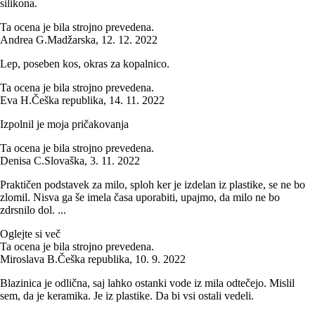
silikona.
Ta ocena je bila strojno prevedena.
Andrea G.
Madžarska
,
12. 12. 2022
Lep, poseben kos, okras za kopalnico.
Ta ocena je bila strojno prevedena.
Eva H.
Češka republika
,
14. 11. 2022
Izpolnil je moja pričakovanja
Ta ocena je bila strojno prevedena.
Denisa C.
Slovaška
,
3. 11. 2022
Praktičen podstavek za milo, sploh ker je izdelan iz plastike, se ne bo
zlomil. Nisva ga še imela časa uporabiti, upajmo, da milo ne bo
zdrsnilo dol. ...
Oglejte si več
Ta ocena je bila strojno prevedena.
Miroslava B.
Češka republika
,
10. 9. 2022
Blazinica je odlična, saj lahko ostanki vode iz mila odtečejo. Mislil
sem, da je keramika. Je iz plastike. Da bi vsi ostali vedeli.