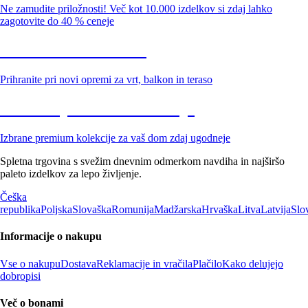
Ne zamudite priložnosti! Več kot 10.000 izdelkov si zdaj lahko
zagotovite do 40 % ceneje
Znižani zdelki za vrt
Prihranite pri novi opremi za vrt, balkon in teraso
Znižane premium kolekcije
Izbrane premium kolekcije za vaš dom zdaj ugodneje
Spletna trgovina s svežim dnevnim odmerkom navdiha in najširšo
paleto izdelkov za lepo življenje.
Češka
republika
Poljska
Slovaška
Romunija
Madžarska
Hrvaška
Litva
Latvija
Slo
Informacije o nakupu
Vse o nakupu
Dostava
Reklamacije in vračila
Plačilo
Kako delujejo
dobropisi
Več o bonami