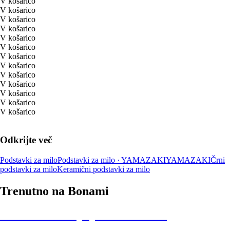
V košarico
V košarico
V košarico
V košarico
V košarico
V košarico
V košarico
V košarico
V košarico
V košarico
V košarico
V košarico
V košarico
Odkrijte več
Podstavki za milo
Podstavki za milo · YAMAZAKI
YAMAZAKI
Črni
podstavki za milo
Keramični podstavki za milo
Trenutno na Bonami
Summer Sale: popusti do -40 %