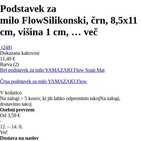
Podstavek za
milo Flow
Silikonski, črn, 8,5x11
cm, višina 1 cm
, …
več
(
248
)
Dokazana kakovost
11,40 €
Barva (2)
Bel podstavek za milo YAMAZAKI Flow Soap Mat
Črna podstavek za milo YAMAZAKI Flow
V košarico
Na zalogi > 5 kosov, ki jih lahko odpremimo takoj
Na zalogi,
dostavimo takoj
Osebni prevzem
Od 3,59 €
·
12. – 14. 8.
Več
Dostava na naslov