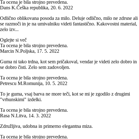
Ta ocena je bila strojno prevedena.
Dans K.
Češka republika
,
20. 6. 2022
Odlično oblikovana posoda za milo. Deluje odlično, milo ne zdrsne ali
se razmoči in je na umivalniku videti fantastično. Kakovostni material,
zelo izv...
Oglejte si več
Ta ocena je bila strojno prevedena.
Marcin N.
Poljska
,
17. 5. 2022
Guma ni tako trdna, kot sem pričakoval, vendar je videti zelo dobro in
se dobro čisti. Zelo sem zadovoljen.
Ta ocena je bila strojno prevedena.
Petrescu M.
Romunija
,
10. 5. 2022
To je guma, vsaj barva ne more teči, kot se mi je zgodilo z drugimi
"vrhunskimi" izdelki.
Ta ocena je bila strojno prevedena.
Rasa N.
Litva
,
14. 3. 2022
Združljiva, udobna in primerno elegantna miza.
Ta ocena je bila strojno prevedena.