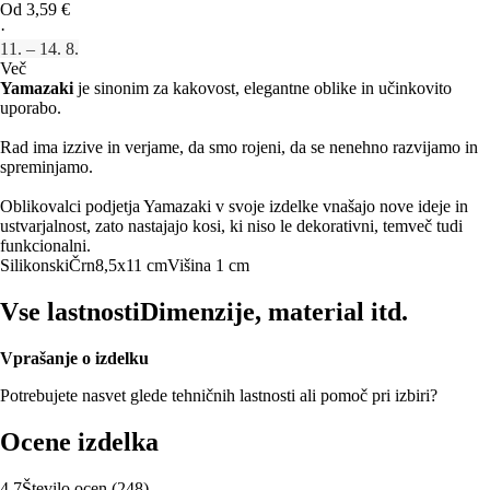
Od 3,59 €
·
11. – 14. 8.
Več
Yamazaki
je sinonim za kakovost, elegantne oblike in učinkovito
uporabo.
Rad ima izzive in verjame, da smo rojeni, da se nenehno razvijamo in
spreminjamo.
Oblikovalci podjetja Yamazaki v svoje izdelke vnašajo nove ideje in
ustvarjalnost, zato nastajajo kosi, ki niso le dekorativni, temveč tudi
funkcionalni.
Silikonski
Črn
8,5x11 cm
Višina 1 cm
Vse lastnosti
Dimenzije, material itd.
Vprašanje o izdelku
Potrebujete nasvet glede tehničnih lastnosti ali pomoč pri izbiri?
Ocene izdelka
4.7
Število ocen
(
248
)