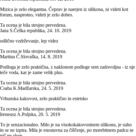
Mizica je zelo elegantna. Čeprav je narejen iz silikona, ni videti kot
forum, nasprotno, videti je zelo dobro.
Ta ocena je bila strojno prevedena.
Jana S.
Češka republika
,
24. 10. 2019
odlično vzdrževanje, lep videz
Ta ocena je bila strojno prevedena.
Martina Č.
Slovaška
,
14. 8. 2019
Podloga je zelo praktična, z naklonom podloge sem zadovoljna - iz nje
teče voda, kar je zame velik plus.
Ta ocena je bila strojno prevedena.
Csaba K.
Madžarska
,
24. 5. 2019
Vrhunska kakovost, zelo praktično in estetsko
Ta ocena je bila strojno prevedena.
Ireneusz A.
Poljska
,
20. 5. 2019
To je senzacionalno. Milo je na visokokakovostnem silikonu, je suho
in se ne izpira. Mila je enostavna za čiščenje, po morebitnem padcu se
nič ne zlom...