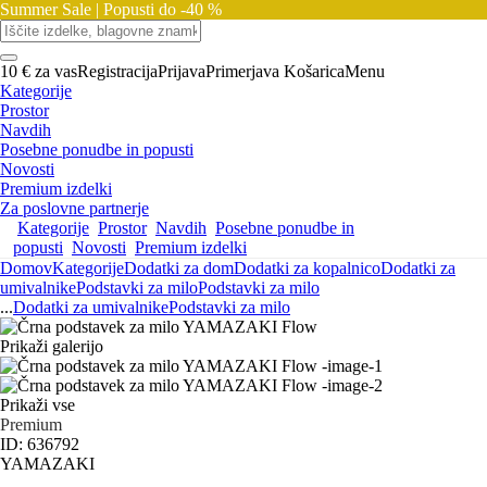
Summer Sale |
Popusti do -40 %
10 € za vas
Registracija
Prijava
Primerjava
Košarica
Menu
Kategorije
Prostor
Navdih
Posebne ponudbe in popusti
Novosti
Premium izdelki
Za poslovne partnerje
Kategorije
Prostor
Navdih
Posebne ponudbe in
popusti
Novosti
Premium izdelki
Domov
Kategorije
Dodatki za dom
Dodatki za kopalnico
Dodatki za
umivalnike
Podstavki za milo
Podstavki za milo
...
Dodatki za umivalnike
Podstavki za milo
Prikaži galerijo
Prikaži vse
Premium
ID: 636792
YAMAZAKI