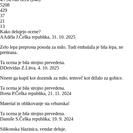
5
208
4
29
3
7
2
1
1
3
Kako delujejo ocene?
A
Adéla J.
Češka republika
,
31. 10. 2025
Zelo lepa preprosta posoda za milo. Tudi embalaža je bila lepa, ne
pretirana.
Ta ocena je bila strojno prevedena.
D
Deividas Z.
Litva
,
4. 10. 2025
Nisem ga kupil kot dozirnik za milo, temveč kot držalo za gobice.
Ta ocena je bila strojno prevedena.
I
Iveta P.
Češka republika
,
21. 11. 2024
Material in oblikovanje sta vrhunska!
Ta ocena je bila strojno prevedena.
Danuše S.
Češka republika
,
19. 9. 2024
Silikonska blazinica, vendar deluje.