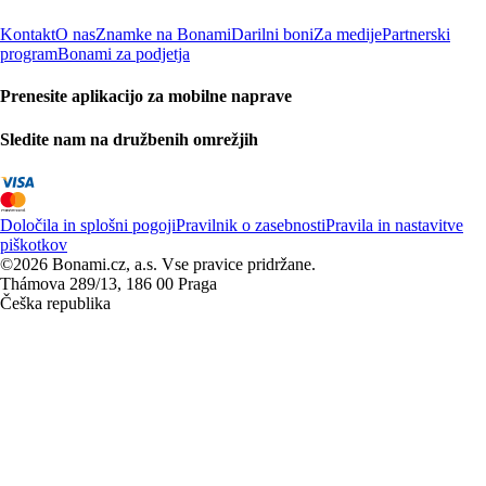
Kontakt
O nas
Znamke na Bonami
Darilni boni
Za medije
Partnerski
program
Bonami za podjetja
Prenesite aplikacijo za mobilne naprave
Sledite nam na družbenih omrežjih
Določila in splošni pogoji
Pravilnik o zasebnosti
Pravila in nastavitve
piškotkov
©2026 Bonami.cz, a.s. Vse pravice pridržane.
Thámova 289/13, 186 00 Praga
Češka republika