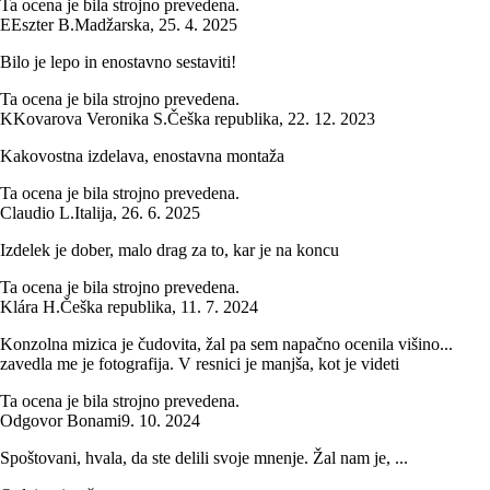
Ta ocena je bila strojno prevedena.
E
Eszter B.
Madžarska
,
25. 4. 2025
Bilo je lepo in enostavno sestaviti!
Ta ocena je bila strojno prevedena.
K
Kovarova Veronika S.
Češka republika
,
22. 12. 2023
Kakovostna izdelava, enostavna montaža
Ta ocena je bila strojno prevedena.
Claudio L.
Italija
,
26. 6. 2025
Izdelek je dober, malo drag za to, kar je na koncu
Ta ocena je bila strojno prevedena.
Klára H.
Češka republika
,
11. 7. 2024
Konzolna mizica je čudovita, žal pa sem napačno ocenila višino...
zavedla me je fotografija. V resnici je manjša, kot je videti
Ta ocena je bila strojno prevedena.
Odgovor Bonami
9. 10. 2024
Spoštovani, hvala, da ste delili svoje mnenje. Žal nam je, ...