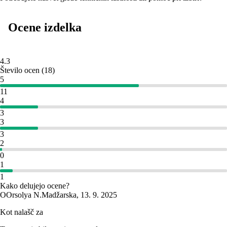
Ocene izdelka
4.3
Število ocen
(
18
)
5
11
4
3
3
3
2
0
1
1
Kako delujejo ocene?
O
Orsolya N.
Madžarska
,
13. 9. 2025
Kot nalašč za