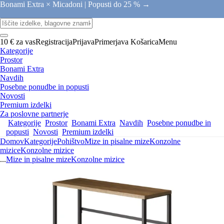
Bonami Extra × Micadoni |
Popusti do 25 % →
10 € za vas
Registracija
Prijava
Primerjava
Košarica
Menu
Kategorije
Prostor
Bonami Extra
Navdih
Posebne ponudbe in popusti
Novosti
Premium izdelki
Za poslovne partnerje
Kategorije
Prostor
Bonami Extra
Navdih
Posebne ponudbe in
popusti
Novosti
Premium izdelki
Domov
Kategorije
Pohištvo
Mize in pisalne mize
Konzolne
mizice
Konzolne mizice
...
Mize in pisalne mize
Konzolne mizice