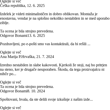
Oglejte si več
Češka republika
,
12. 6. 2025
Izdelek je videti minimalističen in dobro oblikovan. Montaža je
enostavna, vendar je na splošno nekoliko nestabilen in se med uporabo
ziblje.
Ta ocena je bila strojno prevedena.
Odgovor Bonami
13. 6. 2025
Pozdravljeni, po e-pošti smo vas kontaktirali, da bi rešili ...
Oglejte si več
Ana Marija P.
Hrvaška
,
21. 7. 2024
Izredno nestabilen in slabe kakovosti. Kjerkoli že stoji, naj bo pritrjen
na steno, ker je drugače neuporaben. Škoda, da tega proizvajalcu ni
nihče po...
Oglejte si več
Ta ocena je bila strojno prevedena.
Odgovor Bonami
8. 10. 2024
Spoštovani, hvala, da ste delili svoje izkušnje z našim izde...
Oglejte si več