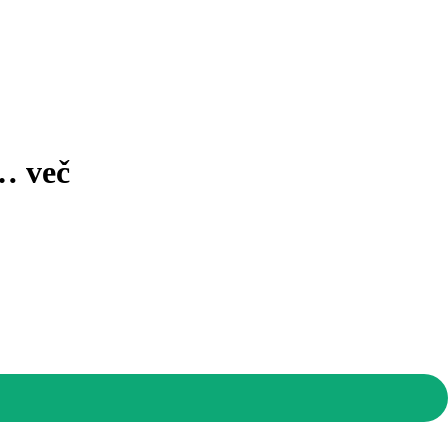
 …
več