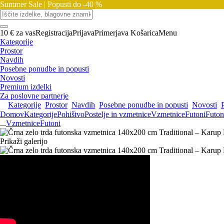
Summer Sale |
Popusti do -40 %
10 € za vas
Registracija
Prijava
Primerjava
Košarica
Menu
Kategorije
Prostor
Navdih
Posebne ponudbe in popusti
Novosti
Premium izdelki
Za poslovne partnerje
Kategorije
Prostor
Navdih
Posebne ponudbe in popusti
Novosti
Domov
Kategorije
Pohištvo
Postelje in vzmetnice
Vzmetnice
Futoni
Futon
...
Vzmetnice
Futoni
Prikaži galerijo