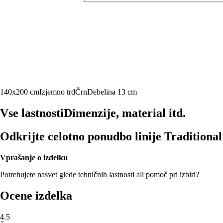
140x200 cm
Izjemno trd
Črn
Debelina 13 cm
Vse lastnosti
Dimenzije, material itd.
Odkrijte celotno ponudbo linije Traditional
Vprašanje o izdelku
Potrebujete nasvet glede tehničnih lastnosti ali pomoč pri izbiri?
Ocene izdelka
4.5