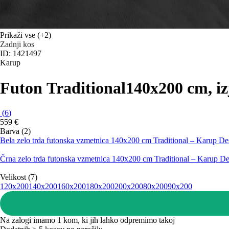
Prikaži vse
(+2)
Zadnji kos
ID: 1421497
Karup
Futon Traditional
140x200 cm, iz
(
6
)
559 €
Barva (2)
Bela zelo trda futonska vzmetnica 140x200 cm Traditional – Karup De
Črna zelo trda futonska vzmetnica 140x200 cm Traditional – Karup D
Velikost (7)
120x200
140x200
160x200
180x200
200x200
80x200
90x200
Na zalogi imamo 1 kom, ki jih lahko odpremimo takoj