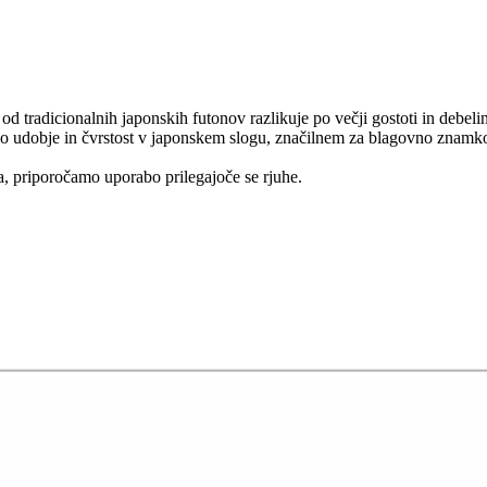
od tradicionalnih japonskih futonov razlikuje po večji gostoti in debeli
ljeno udobje in čvrstost v japonskem slogu, značilnem za blagovno znam
ča, priporočamo uporabo prilegajoče se rjuhe.