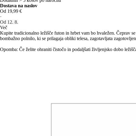
Dodatnih > 5 kosov po naročilu
Dostava na naslov
Od 19,99 €
·
Od 12. 8.
Več
Kupite tradicionalno ležišče futon in hrbet vam bo hvaležen. Čeprav se 
bombažno polnilo, ki se prilagaja obliki telesa, zagotavljata zagotov
Opomba: Če želite ohraniti čistočo in podaljšati življenjsko dobo ležiš