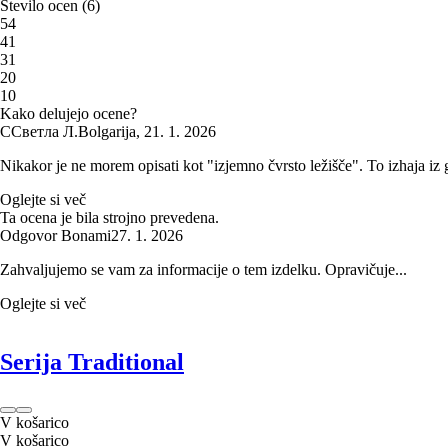
Število ocen
(
6
)
5
4
4
1
3
1
2
0
1
0
Kako delujejo ocene?
С
Светла Л.
Bolgarija
,
21. 1. 2026
Nikakor je ne morem opisati kot "izjemno čvrsto ležišče". To izhaja iz g
Oglejte si več
Ta ocena je bila strojno prevedena.
Odgovor Bonami
27. 1. 2026
Zahvaljujemo se vam za informacije o tem izdelku. Opravičuje...
Oglejte si več
Serija Traditional
V košarico
V košarico