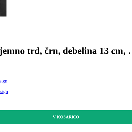
jemno trd, črn, debelina 13 cm
,
sign
esign
V KOŠARICO