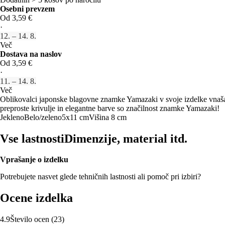
Osebni prevzem
Od 3,59 €
·
12. – 14. 8.
Več
Dostava na naslov
Od 3,59 €
·
11. – 14. 8.
Več
Oblikovalci japonske blagovne znamke Yamazaki v svoje izdelke vnašajo 
preproste krivulje in elegantne barve so značilnost znamke Yamazaki!
Jekleno
Belo/zeleno
5x11 cm
Višina 8 cm
Vse lastnosti
Dimenzije, material itd.
Vprašanje o izdelku
Potrebujete nasvet glede tehničnih lastnosti ali pomoč pri izbiri?
Ocene izdelka
4.9
Število ocen
(
23
)