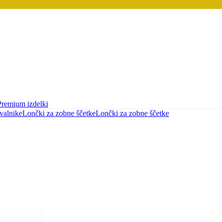
Premium izdelki
valnike
Lončki za zobne ščetke
Lončki za zobne ščetke