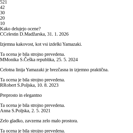
5
21
4
2
3
0
2
0
1
0
Kako delujejo ocene?
C
Celestin D.
Madžarska
,
31. 1. 2026
Izjemna kakovost, kot vsi izdelki Yamazaki.
Ta ocena je bila strojno prevedena.
M
Monika S.
Češka republika
,
25. 5. 2024
Celotna linija Yamazaki je brezčasna in izjemno praktična.
Ta ocena je bila strojno prevedena.
R
Robert S.
Poljska
,
10. 8. 2023
Preprosto in elegantno
Ta ocena je bila strojno prevedena.
Anna S.
Poljska
,
2. 5. 2021
Zelo gladko, zavzema zelo malo prostora.
Ta ocena je bila strojno prevedena.