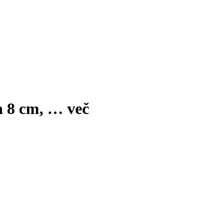
a 8 cm
, …
več