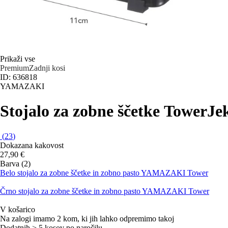
Prikaži vse
Premium
Zadnji kosi
ID: 636818
YAMAZAKI
Stojalo za zobne ščetke Tower
Jek
(
23
)
Dokazana kakovost
27,90 €
Barva (2)
Belo stojalo za zobne ščetke in zobno pasto YAMAZAKI Tower
Črno stojalo za zobne ščetke in zobno pasto YAMAZAKI Tower
V košarico
Na zalogi imamo 2 kom, ki jih lahko odpremimo takoj
Dodatnih > 5 kosov po naročilu