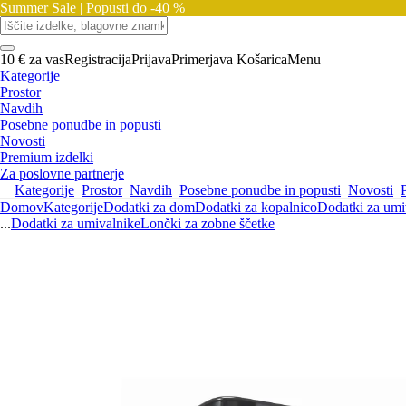
Summer Sale |
Popusti do -40 %
10 € za vas
Registracija
Prijava
Primerjava
Košarica
Menu
Kategorije
Prostor
Navdih
Posebne ponudbe in popusti
Novosti
Premium izdelki
Za poslovne partnerje
Kategorije
Prostor
Navdih
Posebne ponudbe in popusti
Novosti
Domov
Kategorije
Dodatki za dom
Dodatki za kopalnico
Dodatki za umi
...
Dodatki za umivalnike
Lončki za zobne ščetke