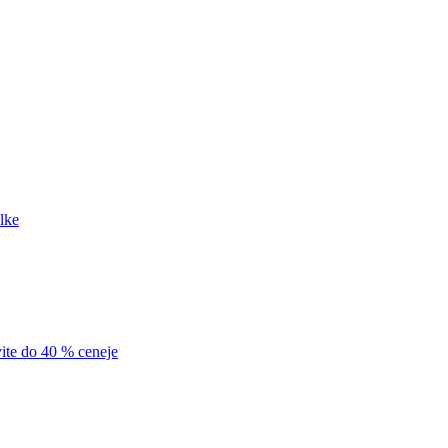
lke
vite do 40 % ceneje