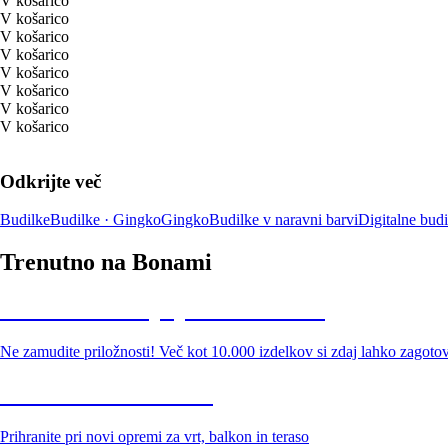
V košarico
V košarico
V košarico
V košarico
V košarico
V košarico
V košarico
V košarico
Odkrijte več
Budilke
Budilke · Gingko
Gingko
Budilke v naravni barvi
Digitalne budi
Trenutno na Bonami
Summer Sale: popusti do -40 %
Ne zamudite priložnosti! Več kot 10.000 izdelkov si zdaj lahko zagoto
Znižani zdelki za vrt
Prihranite pri novi opremi za vrt, balkon in teraso