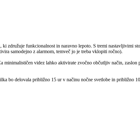
 združuje funkcionalnost in naravno lepoto. S tremi nastavljivimi stop
ivira samodejno z alarmom, temveč jo je treba vklopiti ročno).
 minimalističen videz lahko aktivirate zvočno občutljiv način, zaslon pa
ka bo delovala približno 15 ur v načinu nočne svetlobe in približno 10