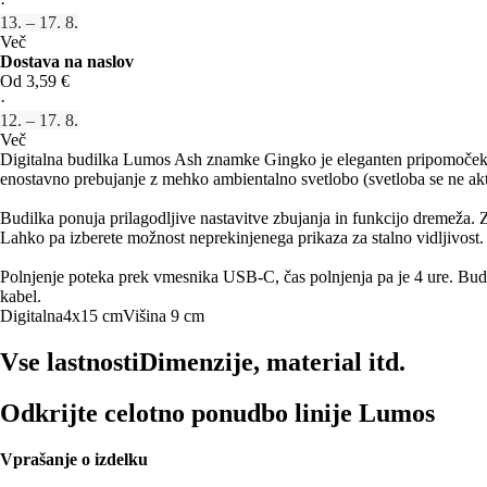
·
13. – 17. 8.
Več
Dostava na naslov
Od 3,59 €
·
12. – 17. 8.
Več
Digitalna budilka Lumos Ash znamke Gingko je eleganten pripomoček, ki
enostavno prebujanje z mehko ambientalno svetlobo (svetloba se ne akt
Budilka ponuja prilagodljive nastavitve zbujanja in funkcijo dremeža. Za
Lahko pa izberete možnost neprekinjenega prikaza za stalno vidljivost.
Polnjenje poteka prek vmesnika USB-C, čas polnjenja pa je 4 ure. Budil
kabel.
Digitalna
4x15 cm
Višina 9 cm
Vse lastnosti
Dimenzije, material itd.
Odkrijte celotno ponudbo linije Lumos
Vprašanje o izdelku