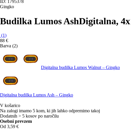
ID: 1795378
Gingko
Budilka Lumos Ash
Digitalna, 4
(
1
)
88 €
Barva (2)
Digitalna budilka Lumos Walnut – Gingko
Digitalna budilka Lumos Ash – Gingko
V košarico
Na zalogi imamo 5 kom, ki jih lahko odpremimo takoj
Dodatnih > 5 kosov po naročilu
Osebni prevzem
Od 3,59 €