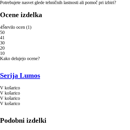
Potrebujete nasvet glede tehničnih lastnosti ali pomoč pri izbiri?
Ocene izdelka
4
Število ocen
(
1
)
5
0
4
1
3
0
2
0
1
0
Kako delujejo ocene?
Serija Lumos
V košarico
V košarico
V košarico
V košarico
Podobni izdelki