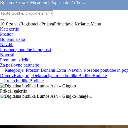
Bonami Extra × Micadoni |
Popusti do 25 % →
10 € za vas
Registracija
Prijava
Primerjava
Košarica
Menu
Kategorije
Prostor
Bonami Extra
Navdih
Posebne ponudbe in popusti
Novosti
Premium izdelki
Za poslovne partnerje
Kategorije
Prostor
Bonami Extra
Navdih
Posebne ponudbe in pop
Domov
Kategorije
Dekoracija
Ure in budilke
Budilke
Budilke
...
Ure in budilke
Budilke
Prikaži galerijo