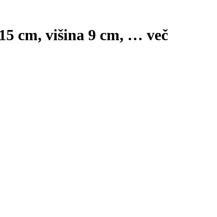
x15 cm, višina 9 cm
, …
več