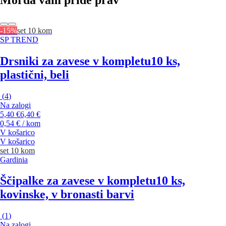
-15%
set 10 kom
SP TREND
Drsniki za zavese v kompletu
10 ks,
plastični, beli
(
4
)
Na zalogi
5,40 €
6,40 €
0,54 € / kom
V košarico
V košarico
set 10 kom
Gardinia
Ščipalke za zavese v kompletu
10 ks,
kovinske, v bronasti barvi
(
1
)
Na zalogi