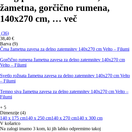
žametna, gorčično rumena,
140x270 cm
, …
več
(
36
)
38,40 €
Barva (9)
Črna žametna zavesa za delno zatemnitev 140x270 cm Velto – Filumi
Gorčično rumena žametna zavesa za delno zatemnitev 140x270 cm
Velto – Filumi
Svetlo rožnata žametna zavesa za delno zatemnitev 140x270 cm Velto
– Filumi
Temno siva žametna zavesa za delno zatemnitev 140x270 cm Velto –
Filumi
+
5
Dimenzije (4)
140 x 175 cm
140 x 250 cm
140 x 270 cm
140 x 300 cm
V košarico
Na zalogi imamo 3 kom, ki jih lahko odpremimo takoj