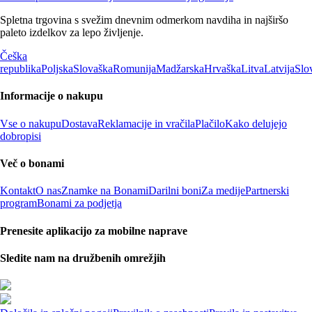
Spletna trgovina s svežim dnevnim odmerkom navdiha in najširšo
paleto izdelkov za lepo življenje.
Češka
republika
Poljska
Slovaška
Romunija
Madžarska
Hrvaška
Litva
Latvija
Slo
Informacije o nakupu
Vse o nakupu
Dostava
Reklamacije in vračila
Plačilo
Kako delujejo
dobropisi
Več o bonami
Kontakt
O nas
Znamke na Bonami
Darilni boni
Za medije
Partnerski
program
Bonami za podjetja
Prenesite aplikacijo za mobilne naprave
Sledite nam na družbenih omrežjih