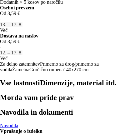
Dodatnih > 5 kosov po naročilu
Osebni prevzem
Od 3,59 €
·
13. – 17. 8.
Več
Dostava na naslov
Od 3,59 €
·
12. – 17. 8.
Več
Za delno zatemnitev
Primerno za drog/primerno za
vodila
Žametna
Gorčično rumena
140x270 cm
Vse lastnosti
Dimenzije, material itd.
Morda vam pride prav
Navodila in dokumenti
Navodila
Vprašanje o izdelku