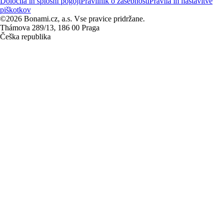
Določila in splošni pogoji
Pravilnik o zasebnosti
Pravila in nastavitve
piškotkov
©2026 Bonami.cz, a.s. Vse pravice pridržane.
Thámova 289/13, 186 00 Praga
Češka republika