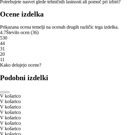
Potrebujete nasvet glede tehničnih lastnosti ali pomoč pri izbiri?
Ocene izdelka
Prikazana ocena temelji na ocenah drugih različic tega izdelka.
4.7
Število ocen
(
36
)
5
30
4
4
3
1
2
0
1
1
Kako delujejo ocene?
Podobni izdelki
V košarico
V košarico
V košarico
V košarico
V košarico
V košarico
V košarico
V košarico