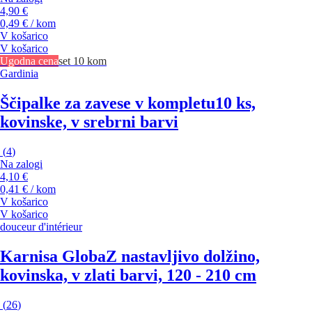
4,90 €
0,49 € / kom
V košarico
V košarico
Ugodna cena
set 10 kom
Gardinia
Ščipalke za zavese v kompletu
10 ks,
kovinske, v srebrni barvi
(
4
)
Na zalogi
4,10 €
0,41 € / kom
V košarico
V košarico
douceur d'intérieur
Karnisa Globa
Z nastavljivo dolžino,
kovinska, v zlati barvi, 120 - 210 cm
(
26
)