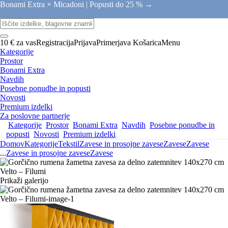
Bonami Extra × Micadoni |
Popusti do 25 % →
10 € za vas
Registracija
Prijava
Primerjava
Košarica
Menu
Kategorije
Prostor
Bonami Extra
Navdih
Posebne ponudbe in popusti
Novosti
Premium izdelki
Za poslovne partnerje
Kategorije
Prostor
Bonami Extra
Navdih
Posebne ponudbe in
popusti
Novosti
Premium izdelki
Domov
Kategorije
Tekstil
Zavese in prosojne zavese
Zavese
Zavese
...
Zavese in prosojne zavese
Zavese
Prikaži galerijo