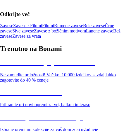
Odkrijte več
Zavese
Zavese · Filumi
Filumi
Rumene zavese
Bele zavese
Črne
zavese
Sive zavese
Zavese z božičnim motivom
Lanene zavese
Bež
zavese
Zavese za vrata
Trenutno na Bonami
Summer Sale: popusti do -40 %
Ne zamudite priložnosti! Več kot 10.000 izdelkov si zdaj lahko
zagotovite do 40 % ceneje
Znižani zdelki za vrt
Prihranite pri novi opremi za vrt, balkon in teraso
Znižane premium kolekcije
Izbrane premium kolekcije za vaš dom zdaj ugodneje