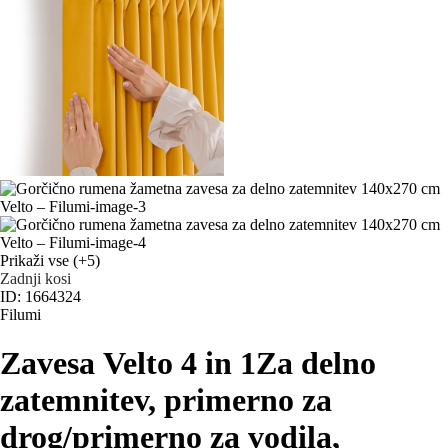
Prikaži vse
(+5)
Zadnji kosi
ID: 1664324
Filumi
Zavesa Velto 4 in 1
Za delno
zatemnitev, primerno za
drog/primerno za vodila,