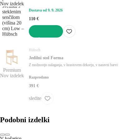
Nov izdelek
Dostava od 9. 9. 2026
110 €
V KOŠARICO
Hübsch
Jedilni stol Forma
Z možnostjo nalaganja, v hrastovem dekorju, v naravni barvi
Premium
Nov izdelek
Razprodano
391 €
sledite
Podobni izdelki
V košarico