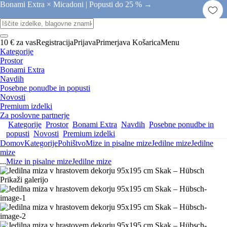
Bonami Extra × Micadoni |
Popusti do 25 % →
10 € za vas
Registracija
Prijava
Primerjava
Košarica
Menu
Kategorije
Prostor
Bonami Extra
Navdih
Posebne ponudbe in popusti
Novosti
Premium izdelki
Za poslovne partnerje
Kategorije
Prostor
Bonami Extra
Navdih
Posebne ponudbe in
popusti
Novosti
Premium izdelki
Domov
Kategorije
Pohištvo
Mize in pisalne mize
Jedilne mize
Jedilne
mize
...
Mize in pisalne mize
Jedilne mize
Prikaži galerijo