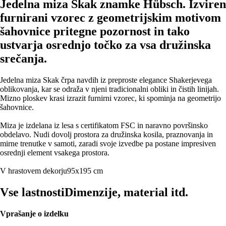
Jedelna miza Skak znamke Hübsch. Izviren
furnirani vzorec z geometrijskim motivom
šahovnice pritegne pozornost in tako
ustvarja osrednjo točko za vsa družinska
srečanja.
Jedelna miza Skak črpa navdih iz preproste elegance Shakerjevega
oblikovanja, kar se odraža v njeni tradicionalni obliki in čistih linijah.
Mizno ploskev krasi izrazit furnirni vzorec, ki spominja na geometrijo
šahovnice.
Miza je izdelana iz lesa s certifikatom FSC in naravno površinsko
obdelavo. Nudi dovolj prostora za družinska kosila, praznovanja in
mirne trenutke v samoti, zaradi svoje izvedbe pa postane impresiven
osrednji element vsakega prostora.
V hrastovem dekorju
95x195 cm
Vse lastnosti
Dimenzije, material itd.
Vprašanje o izdelku