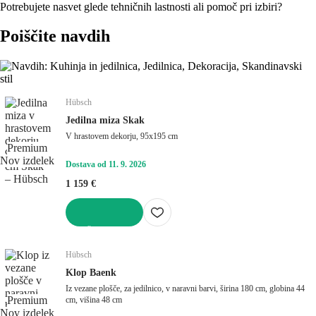
Potrebujete nasvet glede tehničnih lastnosti ali pomoč pri izbiri?
Poiščite navdih
Hübsch
Jedilna miza Skak
V hrastovem dekorju, 95x195 cm
Premium
Nov izdelek
Dostava od 11. 9. 2026
1 159 €
V KOŠARICO
Hübsch
Klop Baenk
Iz vezane plošče, za jedilnico, v naravni barvi, širina 180 cm, globina 44
Premium
cm, višina 48 cm
Nov izdelek