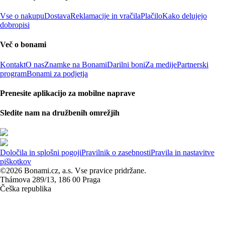
Vse o nakupu
Dostava
Reklamacije in vračila
Plačilo
Kako delujejo
dobropisi
Več o bonami
Kontakt
O nas
Znamke na Bonami
Darilni boni
Za medije
Partnerski
program
Bonami za podjetja
Prenesite aplikacijo za mobilne naprave
Sledite nam na družbenih omrežjih
Določila in splošni pogoji
Pravilnik o zasebnosti
Pravila in nastavitve
piškotkov
©2026 Bonami.cz, a.s. Vse pravice pridržane.
Thámova 289/13, 186 00 Praga
Češka republika