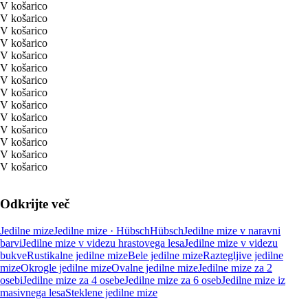
V košarico
V košarico
V košarico
V košarico
V košarico
V košarico
V košarico
V košarico
V košarico
V košarico
V košarico
V košarico
V košarico
V košarico
Odkrijte več
Jedilne mize
Jedilne mize · Hübsch
Hübsch
Jedilne mize v naravni
barvi
Jedilne mize v videzu hrastovega lesa
Jedilne mize v videzu
bukve
Rustikalne jedilne mize
Bele jedilne mize
Raztegljive jedilne
mize
Okrogle jedilne mize
Ovalne jedilne mize
Jedilne mize za 2
osebi
Jedilne mize za 4 osebe
Jedilne mize za 6 oseb
Jedilne mize iz
masivnega lesa
Steklene jedilne mize