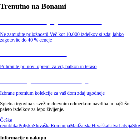
Trenutno na Bonami
Summer Sale: popusti do -40 %
Ne zamudite priložnosti! Več kot 10.000 izdelkov si zdaj lahko
zagotovite do 40 % ceneje
Znižani zdelki za vrt
Prihranite pri novi opremi za vrt, balkon in teraso
Znižane premium kolekcije
Izbrane premium kolekcije za vaš dom zdaj ugodneje
Spletna trgovina s svežim dnevnim odmerkom navdiha in najširšo
paleto izdelkov za lepo življenje.
Češka
republika
Poljska
Slovaška
Romunija
Madžarska
Hrvaška
Litva
Latvija
Slo
Informacije o nakupu