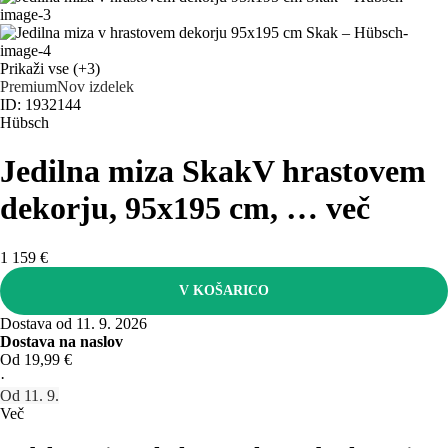
Prikaži vse
(+3)
Premium
Nov izdelek
ID: 1932144
Hübsch
Jedilna miza Skak
V hrastovem
dekorju, 95x195 cm
, …
več
1 159 €
V KOŠARICO
Dostava od 11. 9. 2026
Dostava na naslov
Od 19,99 €
·
Od 11. 9.
Več