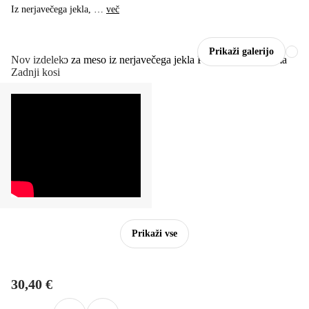
Iz nerjavečega jekla
, …
več
Prikaži galerijo
Nov izdelek
Zadnji kosi
Prikaži vse
30,40 €