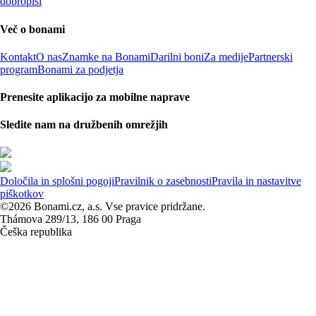
dobropisi
Več o bonami
Kontakt
O nas
Znamke na Bonami
Darilni boni
Za medije
Partnerski
program
Bonami za podjetja
Prenesite aplikacijo za mobilne naprave
Sledite nam na družbenih omrežjih
Določila in splošni pogoji
Pravilnik o zasebnosti
Pravila in nastavitve
piškotkov
©2026 Bonami.cz, a.s. Vse pravice pridržane.
Thámova 289/13, 186 00 Praga
Češka republika