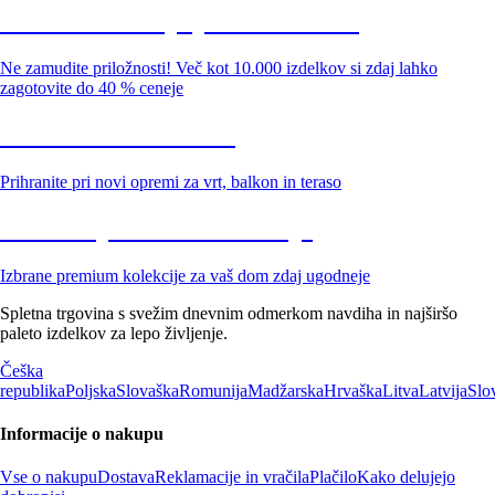
Summer Sale: popusti do -40 %
Ne zamudite priložnosti! Več kot 10.000 izdelkov si zdaj lahko
zagotovite do 40 % ceneje
Znižani zdelki za vrt
Prihranite pri novi opremi za vrt, balkon in teraso
Znižane premium kolekcije
Izbrane premium kolekcije za vaš dom zdaj ugodneje
Spletna trgovina s svežim dnevnim odmerkom navdiha in najširšo
paleto izdelkov za lepo življenje.
Češka
republika
Poljska
Slovaška
Romunija
Madžarska
Hrvaška
Litva
Latvija
Slo
Informacije o nakupu
Vse o nakupu
Dostava
Reklamacije in vračila
Plačilo
Kako delujejo