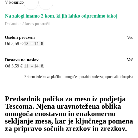
V košarico
Na zalogi imamo 2 kom, ki jih lahko odpremimo takoj
Dodatnih > 5 kosov po naročilu
Osebni prevzem
Več
Od 3,59 €
·
12. – 14. 8.
Dostava na naslov
Več
Od 3,59 €
·
11. – 14. 8.
Pri tem izdelku za plačilo ni mogoče uporabiti kode za popust ali dobropisa
Predsednik palčka za meso iz podjetja
Tescoma. Njena uravnotežena oblika
omogoča enostavno in enakomerno
sekljanje mesa, kar je ključnega pomena
za pripravo sočnih zrezkov in zrezkov.