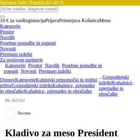
Summer Sale |
Popusti do -40 %
10 € za vas
Registracija
Prijava
Primerjava
Košarica
Menu
Kategorije
Prostor
Navdih
Posebne ponudbe in popusti
Novosti
Premium izdelki
Za poslovne partnerje
Kategorije
Prostor
Navdih
Posebne ponudbe in
popusti
Novosti
Premium izdelki
...
Gospodinjski
Domov
Kategorije
Kuhinjski pripomočki in jedilni
izdelki
Kuhalnice,
pribor
Gospodinjski izdelki
Kuhalnice, zajemalke
zajemalke in
in obračalke
Kuhalnice, zajemalke in obračalke
obračalke
ID: 1927352
Tescoma
Kladivo za meso President