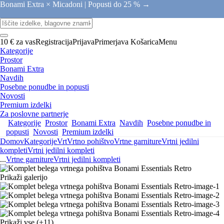
Bonami Extra × Micadoni |
Popusti do 25 % →
10 € za vas
Registracija
Prijava
Primerjava
Košarica
Menu
Kategorije
Prostor
Bonami Extra
Navdih
Posebne ponudbe in popusti
Novosti
Premium izdelki
Za poslovne partnerje
Kategorije
Prostor
Bonami Extra
Navdih
Posebne ponudbe in
popusti
Novosti
Premium izdelki
Domov
Kategorije
Vrt
Vrtno pohištvo
Vrtne garniture
Vrtni jedilni
kompleti
Vrtni jedilni kompleti
...
Vrtne garniture
Vrtni jedilni kompleti
Prikaži galerijo
Prikaži vse
(+11)