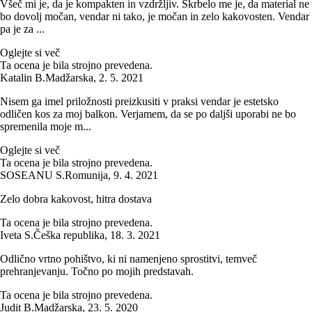
Všeč mi je, da je kompakten in vzdržljiv. Skrbelo me je, da material ne
bo dovolj močan, vendar ni tako, je močan in zelo kakovosten. Vendar
pa je za ...
Oglejte si več
Ta ocena je bila strojno prevedena.
Katalin B.
Madžarska
,
2. 5. 2021
Nisem ga imel priložnosti preizkusiti v praksi vendar je estetsko
odličen kos za moj balkon. Verjamem, da se po daljši uporabi ne bo
spremenila moje m...
Oglejte si več
Ta ocena je bila strojno prevedena.
SOSEANU S.
Romunija
,
9. 4. 2021
Zelo dobra kakovost, hitra dostava
Ta ocena je bila strojno prevedena.
Iveta S.
Češka republika
,
18. 3. 2021
Odlično vrtno pohištvo, ki ni namenjeno sprostitvi, temveč
prehranjevanju. Točno po mojih predstavah.
Ta ocena je bila strojno prevedena.
Judit B.
Madžarska
,
23. 5. 2020