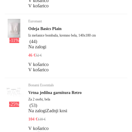
V košarico
V košarico
Euromant
Odeja Basics Plain
Iz mešanice bombaža, kremno bela, 140x180 cm
-11%
(
44
)
Na zalogi
46 €
52 €
V košarico
V košarico
Bonami Essentials
Vrtna jedilna garnitura Retro
Za 2 osebi, bela
-25%
(
53
)
Na zalogi
Zadnji kosi
104 €
139 €
V košarico