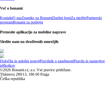
Več o bonami
Kontakt
O nas
Znamke na Bonami
Darilni boni
Za medije
Partnerski
program
Bonami za podjetja
Prenesite aplikacijo za mobilne naprave
Sledite nam na družbenih omrežjih
Določila in splošni pogoji
Pravilnik o zasebnosti
Pravila in nastavitve
piškotkov
©2026 Bonami.cz, a.s. Vse pravice pridržane.
Thámova 289/13, 186 00 Praga
Češka republika