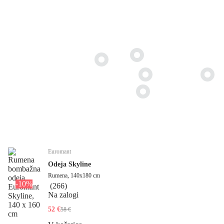
Euromant
Odeja Skyline
Rumena, 140x180 cm
-10%
(
266
)
Na zalogi
52 €
58 €