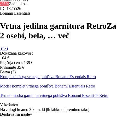
-25%
Zadnji kosi
ID: 1325526
Bonami Essentials
Vrtna jedilna garnitura Retro
Za
2 osebi, bela
, …
več
(
53
)
Dokazana kakovost
104 €
Prejšnja cena:
139 €
Prihranite 35 €
Barva (3)
Komplet belega vrtnega pohištva Bonami Essentials Retro
Moder komplet vrtnega pohištva Bonami Essentials Retro
Temno modra garnitura vrtnega pohištva Bonami Essentials Retro
V košarico
Na zalogi imamo 3 kom, ki jih lahko odpremimo takoj
Dostava na naslov