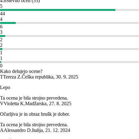
4.8
Število ocen
(
53
)
5
44
4
6
3
2
2
1
1
0
Kako delujejo ocene?
T
Tereza Z.
Češka republika
,
30. 9. 2025
Lepo
Ta ocena je bila strojno prevedena.
V
Violetta K.
Madžarska
,
27. 8. 2025
Očarljiva je in obraz hrušk je dober.
Ta ocena je bila strojno prevedena.
A
Alessandro D.
Italija
,
21. 12. 2024