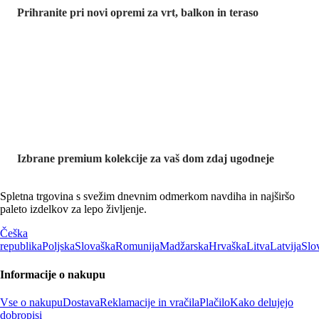
Prihranite pri novi opremi za vrt, balkon in teraso
Znižane
premium
kolekcije
Izbrane premium kolekcije za vaš dom zdaj ugodneje
Spletna trgovina s svežim dnevnim odmerkom navdiha in najširšo
paleto izdelkov za lepo življenje.
Češka
republika
Poljska
Slovaška
Romunija
Madžarska
Hrvaška
Litva
Latvija
Slo
Informacije o nakupu
Vse o nakupu
Dostava
Reklamacije in vračila
Plačilo
Kako delujejo
dobropisi