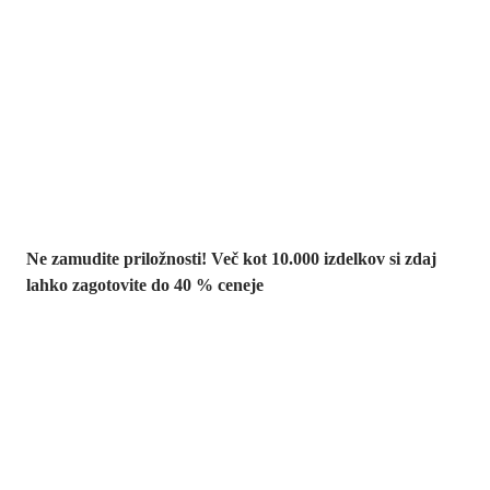
Summer Sale:
popusti do -40 %
Ne zamudite priložnosti! Več kot 10.000 izdelkov si zdaj
lahko zagotovite do 40 % ceneje
Znižani zdelki za
vrt