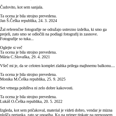
Čudovito, kot sem sanjala.
Ta ocena je bila strojno prevedena.
Jan Š.
Češka republika
,
24. 3. 2024
Žal referenčne fotografije ne odražajo ustrezno izdelka, ki smo ga
prejeli, zato smo se odločili na podlagi fotografij in zasnove.
Fotografije so tuka...
Oglejte si več
Ta ocena je bila strojno prevedena.
Mária C.
Slovaška
,
29. 4. 2021
Všeč mi je, da se celoten komplet zlahka prilega majhnemu balkonu....
Ta ocena je bila strojno prevedena.
Monika M.
Češka republika
,
25. 9. 2025
Set vrtnega pohištva ni zelo dobre kakovosti.
Ta ocena je bila strojno prevedena.
Lukáš O.
Češka republika
,
20. 5. 2022
Izgleda, kot sem pričakoval, material je videti dobro, vendar je mizna
plošča pretanka, zato se upogiba. Ko na primer tipkate na prenosnem