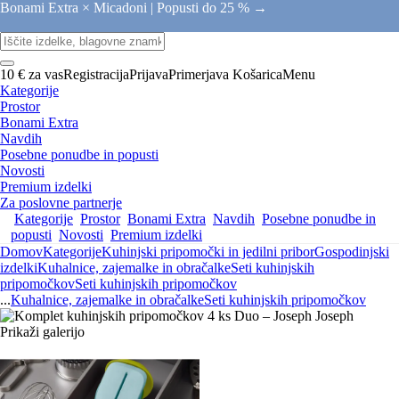
Bonami Extra × Micadoni |
Popusti do 25 % →
10 € za vas
Registracija
Prijava
Primerjava
Košarica
Menu
Kategorije
Prostor
Bonami Extra
Navdih
Posebne ponudbe in popusti
Novosti
Premium izdelki
Za poslovne partnerje
Kategorije
Prostor
Bonami Extra
Navdih
Posebne ponudbe in
popusti
Novosti
Premium izdelki
Domov
Kategorije
Kuhinjski pripomočki in jedilni pribor
Gospodinjski
izdelki
Kuhalnice, zajemalke in obračalke
Seti kuhinjskih
pripomočkov
Seti kuhinjskih pripomočkov
...
Kuhalnice, zajemalke in obračalke
Seti kuhinjskih pripomočkov
Prikaži galerijo