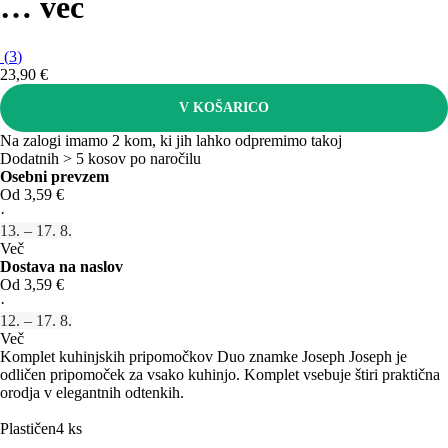
…
več
(
3
)
23,90 €
V KOŠARICO
Na zalogi imamo 2 kom, ki jih lahko odpremimo takoj
Dodatnih > 5 kosov po naročilu
Osebni prevzem
Od 3,59 €
·
13. – 17. 8.
Več
Dostava na naslov
Od 3,59 €
·
12. – 17. 8.
Več
Komplet kuhinjskih pripomočkov Duo znamke Joseph Joseph je
odličen pripomoček za vsako kuhinjo. Komplet vsebuje štiri praktična
orodja v elegantnih odtenkih.
Plastičen
4 ks