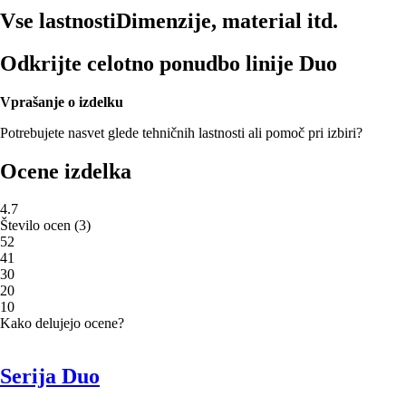
Vse lastnosti
Dimenzije, material itd.
Odkrijte celotno ponudbo linije Duo
Vprašanje o izdelku
Potrebujete nasvet glede tehničnih lastnosti ali pomoč pri izbiri?
Ocene izdelka
4.7
Število ocen
(
3
)
5
2
4
1
3
0
2
0
1
0
Kako delujejo ocene?
Serija Duo