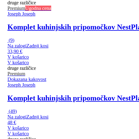
druge različice
Premium
Ugodna cena
Joseph Joseph
Komplet kuhinjskih pripomočkov Nest
Pl
(
9
)
Na zalogi
Zadnji kosi
33,90 €
V košarico
V košarico
druge različice
Premium
Dokazana kakovost
Joseph Joseph
Komplet kuhinjskih pripomočkov Nest
Pl
(
49
)
Na zalogi
Zadnji kosi
48 €
V košarico
V košarico