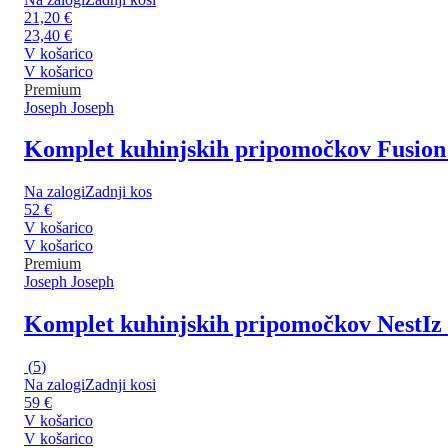
21,20 €
23,40 €
V košarico
V košarico
Premium
Joseph Joseph
Komplet kuhinjskih pripomočkov Fusion
Na zalogi
Zadnji kos
52 €
V košarico
V košarico
Premium
Joseph Joseph
Komplet kuhinjskih pripomočkov Nest
Iz
(
5
)
Na zalogi
Zadnji kosi
59 €
V košarico
V košarico