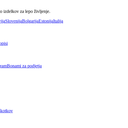
 izdelkov za lepo življenje.
ija
Slovenija
Bolgarija
Estonija
Italija
opisi
gram
Bonami za podjetja
iškotkov