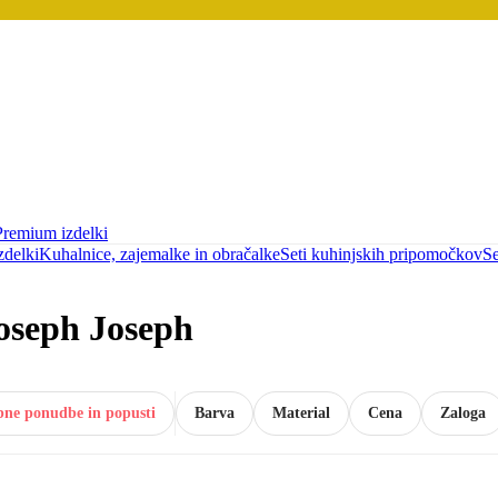
Premium izdelki
zdelki
Kuhalnice, zajemalke in obračalke
Seti kuhinjskih pripomočkov
Se
Joseph Joseph
bne ponudbe in popusti
Barva
Material
Cena
Zaloga