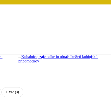
ti
...
Kuhalnice, zajemalke in obračalke
Seti kuhinjskih
pripomočkov
+ Več (3)