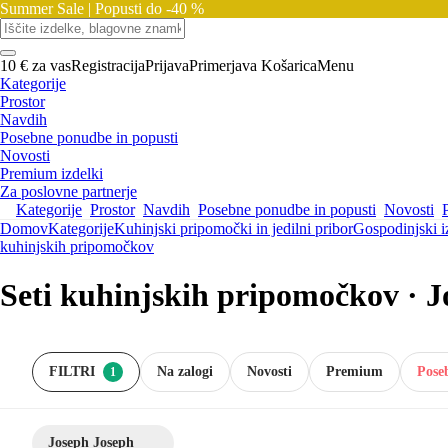
Summer Sale |
Popusti do -40 %
10 € za vas
Registracija
Prijava
Primerjava
Košarica
Menu
Kategorije
Prostor
Navdih
Posebne ponudbe in popusti
Novosti
Premium izdelki
Za poslovne partnerje
Kategorije
Prostor
Navdih
Posebne ponudbe in popusti
Novosti
Domov
Kategorije
Kuhinjski pripomočki in jedilni pribor
Gospodinjski i
kuhinjskih pripomočkov
Seti kuhinjskih pripomočkov · 
FILTRI
Na zalogi
Novosti
Premium
Pose
1
Joseph Joseph