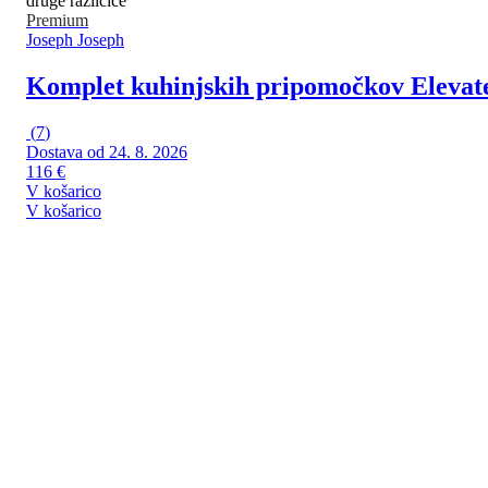
druge različice
Premium
Joseph Joseph
Komplet kuhinjskih pripomočkov Elevat
(
7
)
Dostava od 24. 8. 2026
116 €
V košarico
V košarico