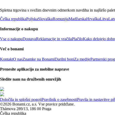
Spletna trgovina s svežim dnevnim odmerkom navdiha in najširšo paleto
Češka republika
Poljska
Slovaška
Romunija
Madžarska
Hrvaška
Litva
Latv
Informacije o nakupu
Vse o nakupu
Dostava
Reklamacije in vračila
Plačilo
Kako delujejo dobr
Več o bonami
Kontakt
O nas
Znamke na Bonami
Darilni boni
Za medije
Partnerski pro
Prenesite aplikacijo za mobilne naprave
Sledite nam na družbenih omrežjih
Določila in splošni pogoji
Pravilnik o zasebnosti
Pravila in nastavitve p
©2026 Bonami.cz, a.s. Vse pravice pridržane.
Thámova 289/13, 186 00 Praga
Češka republika