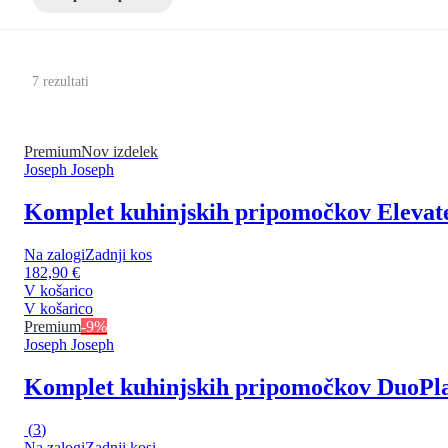
7 rezultati
Premium
Nov izdelek
Joseph Joseph
Komplet kuhinjskih pripomočkov Elevat
Na zalogi
Zadnji kos
182,90 €
V košarico
V košarico
Premium
-9%
Joseph Joseph
Komplet kuhinjskih pripomočkov Duo
Pla
(
3
)
Na zalogi
Zadnji kosi