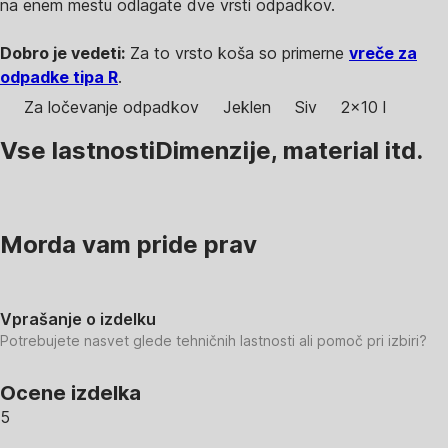
na enem mestu odlagate dve vrsti odpadkov.
Dobro je vedeti:
Za to vrsto koša so primerne
vreče za
odpadke tipa R
.
Za ločevanje odpadkov
Jeklen
Siv
2x10 l
Vse lastnosti
Dimenzije, material itd.
Morda vam pride prav
Vprašanje o izdelku
Potrebujete nasvet glede tehničnih lastnosti ali pomoč pri izbiri?
Ocene izdelka
5