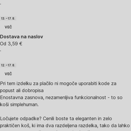
·
13. – 17. 8.
VEČ
Dostava na naslov
Od 3,59 €
·
12. – 17. 8.
VEČ
Pri tem izdelku za plačilo ni mogoče uporabiti kode za
popust ali dobropisa
Enostavna zasnova, nezamenljiva funkcionalnost - to so
koši simplehuman.
Ločujete odpadke? Cenili boste ta eleganten in zelo
praktičen koš, ki ima dva razdeljena razdelka, tako da lahko