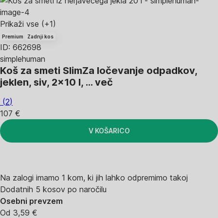
Prikaži vse
(+1)
Premium
Zadnji kos
ID: 662698
simplehuman
Koš za smeti Slim
Za ločevanje odpadkov,
jeklen, siv, 2x10 l
, …
več
(
2
)
107 €
V KOŠARICO
Na zalogi imamo 1 kom, ki jih lahko odpremimo takoj
Dodatnih 5 kosov po naročilu
Osebni prevzem
Od 3,59 €