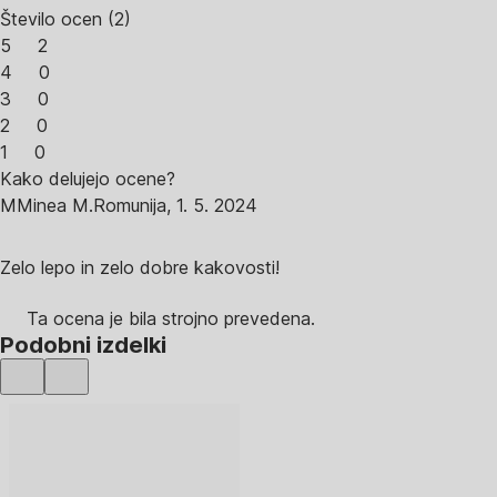
Število ocen
(
2
)
5
2
4
0
3
0
2
0
1
0
Kako delujejo ocene?
M
Minea M.
Romunija
,
1. 5. 2024
Zelo lepo in zelo dobre kakovosti!
Ta ocena je bila strojno prevedena.
Podobni izdelki