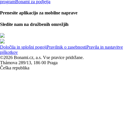
program
Bonami za podjetja
Prenesite aplikacijo za mobilne naprave
Sledite nam na družbenih omrežjih
Določila in splošni pogoji
Pravilnik o zasebnosti
Pravila in nastavitve
piškotkov
©2026 Bonami.cz, a.s. Vse pravice pridržane.
Thámova 289/13, 186 00 Praga
Češka republika