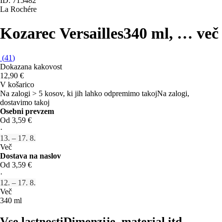
ID: 715482
La Rochére
Kozarec Versailles
340 ml
, …
več
(
41
)
Dokazana kakovost
12,90 €
V košarico
Na zalogi > 5 kosov, ki jih lahko odpremimo takoj
Na zalogi,
dostavimo takoj
Osebni prevzem
Od 3,59 €
·
13. – 17. 8.
Več
Dostava na naslov
Od 3,59 €
·
12. – 17. 8.
Več
340 ml
Vse lastnosti
Dimenzije, material itd.