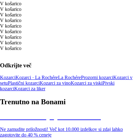
V košarico
V košarico
V košarico
V košarico
V košarico
V košarico
V košarico
V košarico
V košarico
Odkrijte več
Kozarci
Kozarci · La Rochére
La Rochére
Prozorni kozarci
Kozarci v
setu
Plastični kozarci
Kozarci za vino
Kozarci za viski
Pivski
kozarci
Kozarci za liker
Trenutno na Bonami
Summer Sale: popusti do -40 %
Ne zamudite priložnosti! Več kot 10.000 izdelkov si zdaj lahko
zagotovite do 40 % ceneje