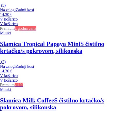
(
5
)
Na zalogi
Zadnji kosi
14,30 €
V košarico
V košarico
Premium
Ugodna cena
Muuki
Slamica Tropical Papaya Mini
S čistilno
krtačko/s pokrovom, silikonska
(
2
)
Na zalogi
Zadnji kosi
14,30 €
V košarico
V košarico
Premium
-11%
Muuki
Slamica Milk Coffee
S čistilno krtačko/s
pokrovom, silikonska