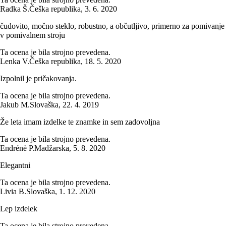
Radka Š.
Češka republika
,
3. 6. 2020
čudovito, močno steklo, robustno, a občutljivo, primerno za pomivanje
v pomivalnem stroju
Ta ocena je bila strojno prevedena.
Lenka V.
Češka republika
,
18. 5. 2020
Izpolnil je pričakovanja.
Ta ocena je bila strojno prevedena.
Jakub M.
Slovaška
,
22. 4. 2019
Že leta imam izdelke te znamke in sem zadovoljna
Ta ocena je bila strojno prevedena.
Endrénè P.
Madžarska
,
5. 8. 2020
Elegantni
Ta ocena je bila strojno prevedena.
Livia B.
Slovaška
,
1. 12. 2020
Lep izdelek
Ta ocena je bila strojno prevedena.