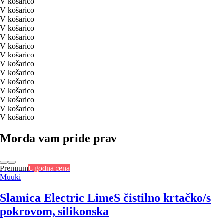
V košarico
V košarico
V košarico
V košarico
V košarico
V košarico
V košarico
V košarico
V košarico
V košarico
V košarico
V košarico
V košarico
V košarico
Morda vam pride prav
Premium
Ugodna cena
Muuki
Slamica Electric Lime
S čistilno krtačko/s
pokrovom, silikonska