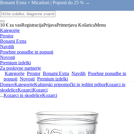
Bonami Extra × Micadoni |
Popusti do 25 % →
10 € za vas
Registracija
Prijava
Primerjava
Košarica
Menu
Kategorije
Prostor
Bonami Extra
Navdih
Posebne ponudbe in popusti
Novosti
Premium izdelki
Za poslovne partnerje
Kategorije
Prostor
Bonami Extra
Navdih
Posebne ponudbe in
popusti
Novosti
Premium izdelki
Domov
Kategorije
Kuhinjski pripomočki in jedilni pribor
Kozarci in
skodelice
Kozarci
Kozarci
...
Kozarci in skodelice
Kozarci