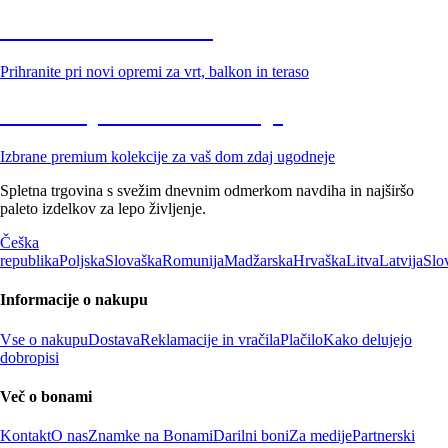
Znižani zdelki za vrt
Prihranite pri novi opremi za vrt, balkon in teraso
Znižane premium kolekcije
Izbrane premium kolekcije za vaš dom zdaj ugodneje
Spletna trgovina s svežim dnevnim odmerkom navdiha in najširšo
paleto izdelkov za lepo življenje.
Češka
republika
Poljska
Slovaška
Romunija
Madžarska
Hrvaška
Litva
Latvija
Slo
Informacije o nakupu
Vse o nakupu
Dostava
Reklamacije in vračila
Plačilo
Kako delujejo
dobropisi
Več o bonami
Kontakt
O nas
Znamke na Bonami
Darilni boni
Za medije
Partnerski