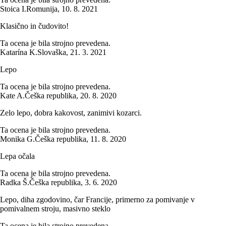
Stoica I.
Romunija
,
10. 8. 2021
Klasično in čudovito!
Ta ocena je bila strojno prevedena.
Katarína K.
Slovaška
,
21. 3. 2021
Lepo
Ta ocena je bila strojno prevedena.
Kate A.
Češka republika
,
20. 8. 2020
Zelo lepo, dobra kakovost, zanimivi kozarci.
Ta ocena je bila strojno prevedena.
Monika G.
Češka republika
,
11. 8. 2020
Lepa očala
Ta ocena je bila strojno prevedena.
Radka Š.
Češka republika
,
3. 6. 2020
Lepo, diha zgodovino, čar Francije, primerno za pomivanje v
pomivalnem stroju, masivno steklo
Ta ocena je bila strojno prevedena.