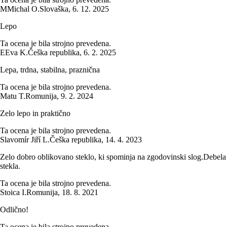
M
Michal O.
Slovaška
,
6. 12. 2025
Lepo
Ta ocena je bila strojno prevedena.
E
Eva K.
Češka republika
,
6. 2. 2025
Lepa, trdna, stabilna, praznična
Ta ocena je bila strojno prevedena.
Matu T.
Romunija
,
9. 2. 2024
Zelo lepo in praktično
Ta ocena je bila strojno prevedena.
Slavomír Jiří L.
Češka republika
,
14. 4. 2023
Zelo dobro oblikovano steklo, ki spominja na zgodovinski slog.Debela
stekla.
Ta ocena je bila strojno prevedena.
Stoica I.
Romunija
,
18. 8. 2021
Odlično!
Ta ocena je bila strojno prevedena.