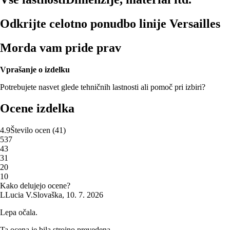
Odkrijte celotno ponudbo linije Versailles
Morda vam pride prav
Vprašanje o izdelku
Potrebujete nasvet glede tehničnih lastnosti ali pomoč pri izbiri?
Ocene izdelka
4.9
Število ocen
(
41
)
5
37
4
3
3
1
2
0
1
0
Kako delujejo ocene?
L
Lucia V.
Slovaška
,
10. 7. 2026
Lepa očala.
Ta ocena je bila strojno prevedena.