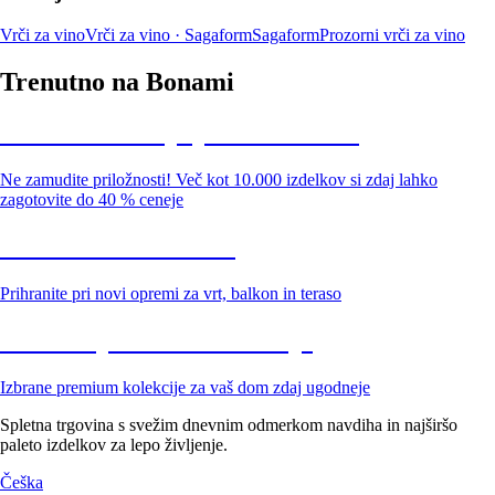
Vrči za vino
Vrči za vino · Sagaform
Sagaform
Prozorni vrči za vino
Trenutno na Bonami
Summer Sale: popusti do -40 %
Ne zamudite priložnosti! Več kot 10.000 izdelkov si zdaj lahko
zagotovite do 40 % ceneje
Znižani zdelki za vrt
Prihranite pri novi opremi za vrt, balkon in teraso
Znižane premium kolekcije
Izbrane premium kolekcije za vaš dom zdaj ugodneje
Spletna trgovina s svežim dnevnim odmerkom navdiha in najširšo
paleto izdelkov za lepo življenje.
Češka