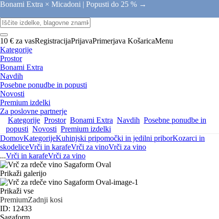
Bonami Extra × Micadoni |
Popusti do 25 % →
10 € za vas
Registracija
Prijava
Primerjava
Košarica
Menu
Kategorije
Prostor
Bonami Extra
Navdih
Posebne ponudbe in popusti
Novosti
Premium izdelki
Za poslovne partnerje
Kategorije
Prostor
Bonami Extra
Navdih
Posebne ponudbe in
popusti
Novosti
Premium izdelki
Domov
Kategorije
Kuhinjski pripomočki in jedilni pribor
Kozarci in
skodelice
Vrči in karafe
Vrči za vino
Vrči za vino
...
Vrči in karafe
Vrči za vino
Prikaži galerijo
Prikaži vse
Premium
Zadnji kosi
ID: 12433
Sagaform