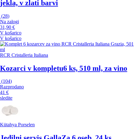
jekla, v zlati barvi
(
28
)
Na zalogi
31,90 €
V košarico
V košarico
RCR Cristalleria Italiana
Kozarci v kompletu
6 ks, 510 ml, za vino
(
104
)
Razprodano
41 €
sledite
Kütahya Porselen
Jedilni servis Galla
Za 6 oseb, 24 ks,