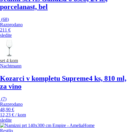
porcelanast, bel
(
68
)
Razprodano
211 €
sledite
set 4 kom
Nachtmann
Kozarci v kompletu Supreme
4 ks, 810 ml,
za vino
(
7
)
Razprodano
48,90 €
12,23 € / kom
sledite
Restilo