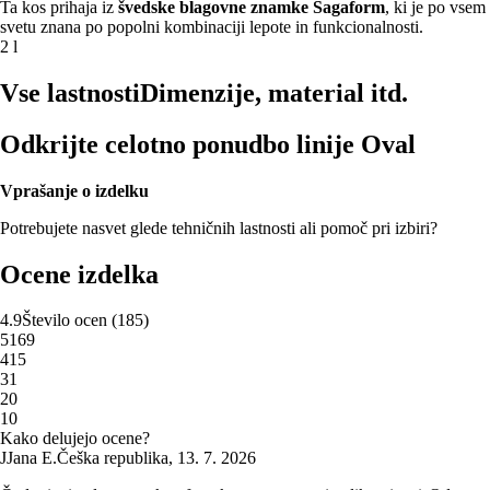
Ta kos prihaja iz
švedske blagovne znamke Sagaform
, ki je po vsem
svetu znana po popolni kombinaciji lepote in funkcionalnosti.
2 l
Vse lastnosti
Dimenzije, material itd.
Odkrijte celotno ponudbo linije Oval
Vprašanje o izdelku
Potrebujete nasvet glede tehničnih lastnosti ali pomoč pri izbiri?
Ocene izdelka
4.9
Število ocen
(
185
)
5
169
4
15
3
1
2
0
1
0
Kako delujejo ocene?
J
Jana E.
Češka republika
,
13. 7. 2026