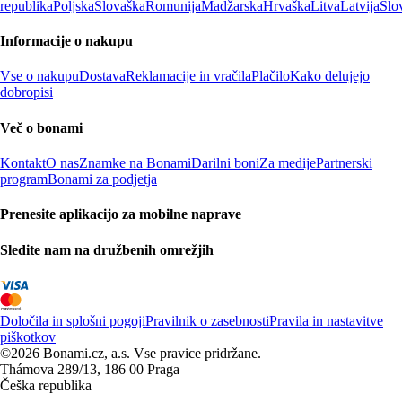
republika
Poljska
Slovaška
Romunija
Madžarska
Hrvaška
Litva
Latvija
Slo
Informacije o nakupu
Vse o nakupu
Dostava
Reklamacije in vračila
Plačilo
Kako delujejo
dobropisi
Več o bonami
Kontakt
O nas
Znamke na Bonami
Darilni boni
Za medije
Partnerski
program
Bonami za podjetja
Prenesite aplikacijo za mobilne naprave
Sledite nam na družbenih omrežjih
Določila in splošni pogoji
Pravilnik o zasebnosti
Pravila in nastavitve
piškotkov
©2026 Bonami.cz, a.s. Vse pravice pridržane.
Thámova 289/13, 186 00 Praga
Češka republika