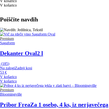
V košarico
V košarico
Poiščite navdih
Premium
Sagaform
Dekanter Oval
2 l
(
185
)
Na zalogi
Zadnji kosi
53 €
V košarico
V košarico
Premium
Bloomingville
Pribor Frea
Za 1 osebo, 4 ks, iz nerjavečega