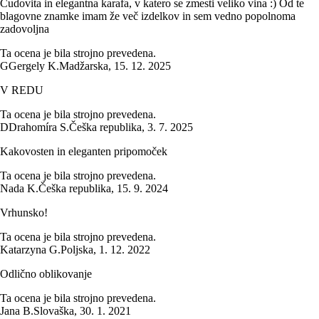
Čudovita in elegantna karafa, v katero se zmesti veliko vina :) Od te
blagovne znamke imam že več izdelkov in sem vedno popolnoma
zadovoljna
Ta ocena je bila strojno prevedena.
G
Gergely K.
Madžarska
,
15. 12. 2025
V REDU
Ta ocena je bila strojno prevedena.
D
Drahomíra S.
Češka republika
,
3. 7. 2025
Kakovosten in eleganten pripomoček
Ta ocena je bila strojno prevedena.
Nada K.
Češka republika
,
15. 9. 2024
Vrhunsko!
Ta ocena je bila strojno prevedena.
Katarzyna G.
Poljska
,
1. 12. 2022
Odlično oblikovanje
Ta ocena je bila strojno prevedena.
Jana B.
Slovaška
,
30. 1. 2021