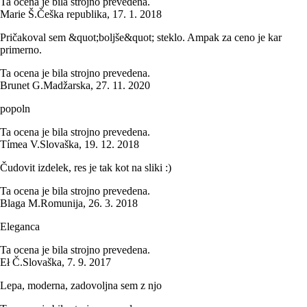
Ta ocena je bila strojno prevedena.
Marie Š.
Češka republika
,
17. 1. 2018
Pričakoval sem &quot;boljše&quot; steklo. Ampak za ceno je kar
primerno.
Ta ocena je bila strojno prevedena.
Brunet G.
Madžarska
,
27. 11. 2020
popoln
Ta ocena je bila strojno prevedena.
Tímea V.
Slovaška
,
19. 12. 2018
Čudovit izdelek, res je tak kot na sliki :)
Ta ocena je bila strojno prevedena.
Blaga M.
Romunija
,
26. 3. 2018
Eleganca
Ta ocena je bila strojno prevedena.
Eł Č.
Slovaška
,
7. 9. 2017
Lepa, moderna, zadovoljna sem z njo