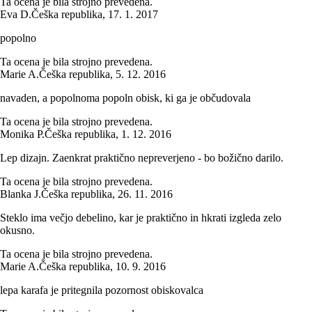
Ta ocena je bila strojno prevedena.
Eva D.
Češka republika
,
17. 1. 2017
popolno
Ta ocena je bila strojno prevedena.
Marie A.
Češka republika
,
5. 12. 2016
navaden, a popolnoma popoln obisk, ki ga je občudovala
Ta ocena je bila strojno prevedena.
Monika P.
Češka republika
,
1. 12. 2016
Lep dizajn. Zaenkrat praktično nepreverjeno - bo božično darilo.
Ta ocena je bila strojno prevedena.
Blanka J.
Češka republika
,
26. 11. 2016
Steklo ima večjo debelino, kar je praktično in hkrati izgleda zelo
okusno.
Ta ocena je bila strojno prevedena.
Marie A.
Češka republika
,
10. 9. 2016
lepa karafa je pritegnila pozornost obiskovalca