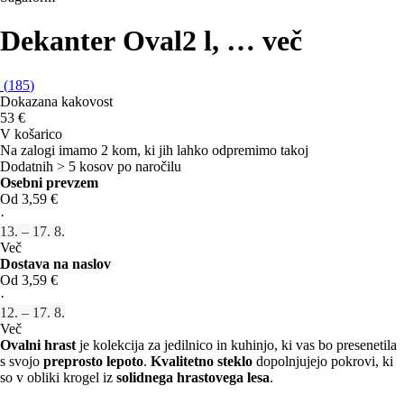
Dekanter Oval
2 l
, …
več
(
185
)
Dokazana kakovost
53 €
V košarico
Na zalogi imamo 2 kom, ki jih lahko odpremimo takoj
Dodatnih > 5 kosov po naročilu
Osebni prevzem
Od 3,59 €
·
13. – 17. 8.
Več
Dostava na naslov
Od 3,59 €
·
12. – 17. 8.
Več
Ovalni hrast
je kolekcija za jedilnico in kuhinjo, ki vas bo presenetila
s svojo
preprosto lepoto
.
Kvalitetno steklo
dopolnjujejo pokrovi, ki
so v obliki krogel iz
solidnega hrastovega lesa
.