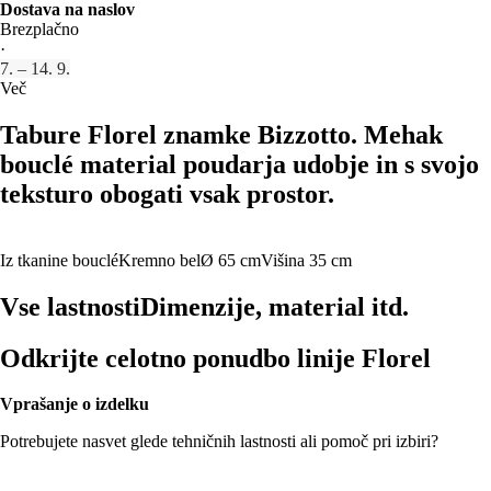
Dostava na naslov
Brezplačno
·
7. – 14. 9.
Več
Tabure Florel znamke Bizzotto. Mehak
bouclé material poudarja udobje in s svojo
teksturo obogati vsak prostor.
Iz tkanine bouclé
Kremno bel
Ø 65 cm
Višina 35 cm
Vse lastnosti
Dimenzije, material itd.
Odkrijte celotno ponudbo linije Florel
Vprašanje o izdelku
Potrebujete nasvet glede tehničnih lastnosti ali pomoč pri izbiri?