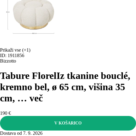
Prikaži vse
(+1)
ID: 1911856
Bizzotto
Tabure Florel
Iz tkanine bouclé,
kremno bel, ø 65 cm, višina 35
cm
, …
več
190 €
V KOŠARICO
Dostava od 7. 9. 2026