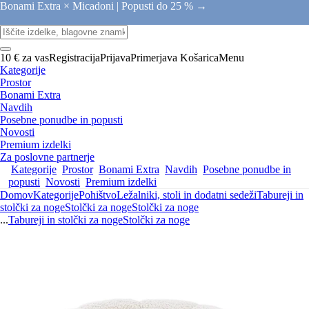
Bonami Extra × Micadoni |
Popusti do 25 % →
10 € za vas
Registracija
Prijava
Primerjava
Košarica
Menu
Kategorije
Prostor
Bonami Extra
Navdih
Posebne ponudbe in popusti
Novosti
Premium izdelki
Za poslovne partnerje
Kategorije
Prostor
Bonami Extra
Navdih
Posebne ponudbe in
popusti
Novosti
Premium izdelki
Domov
Kategorije
Pohištvo
Ležalniki, stoli in dodatni sedeži
Tabureji in
stolčki za noge
Stolčki za noge
Stolčki za noge
...
Tabureji in stolčki za noge
Stolčki za noge