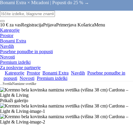
Bonami Extra × Micadoni |
Popusti do 25 % →
10 € za vas
Registracija
Prijava
Primerjava
Košarica
Menu
Kategorije
Prostor
Bonami Extra
Navdih
Posebne ponudbe in popusti
Novosti
Premium izdelki
Za poslovne partnerje
Kategorije
Prostor
Bonami Extra
Navdih
Posebne ponudbe in
popusti
Novosti
Premium izdelki
...
Svetila
Namizne svetilke
Prikaži galerijo