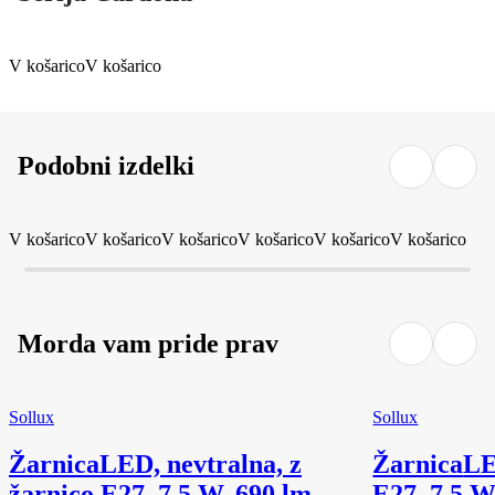
V košarico
V košarico
Podobni izdelki
V košarico
V košarico
V košarico
V košarico
V košarico
V košarico
Morda vam pride prav
Sollux
Sollux
Žarnica
LED, nevtralna, z
Žarnica
LE
žarnico E27, 7,5 W, 690 lm
E27, 7,5 W