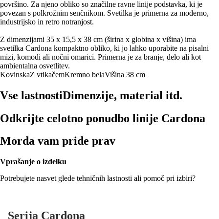
površino. Za njeno obliko so značilne ravne linije podstavka, ki je
povezan s polkrožnim senčnikom. Svetilka je primerna za moderno,
industrijsko in retro notranjost.
Z dimenzijami 35 x 15,5 x 38 cm (širina x globina x višina) ima
svetilka Cardona kompaktno obliko, ki jo lahko uporabite na pisalni
mizi, komodi ali nočni omarici. Primerna je za branje, delo ali kot
ambientalna osvetlitev.
Kovinska
Z vtikačem
Kremno bela
Višina 38 cm
Vse lastnosti
Dimenzije, material itd.
Odkrijte celotno ponudbo linije Cardona
Morda vam pride prav
Vprašanje o izdelku
Potrebujete nasvet glede tehničnih lastnosti ali pomoč pri izbiri?
Serija Cardona