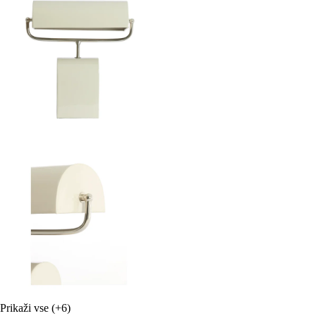
Prikaži vse
(+6)