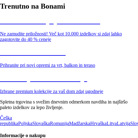
Trenutno na Bonami
Summer Sale: popusti do -40 %
Ne zamudite priložnosti! Več kot 10.000 izdelkov si zdaj lahko
zagotovite do 40 % ceneje
Znižani zdelki za vrt
Prihranite pri novi opremi za vrt, balkon in teraso
Znižane premium kolekcije
Izbrane premium kolekcije za vaš dom zdaj ugodneje
Spletna trgovina s svežim dnevnim odmerkom navdiha in najširšo
paleto izdelkov za lepo življenje.
Češka
republika
Poljska
Slovaška
Romunija
Madžarska
Hrvaška
Litva
Latvija
Slo
Informacije o nakupu