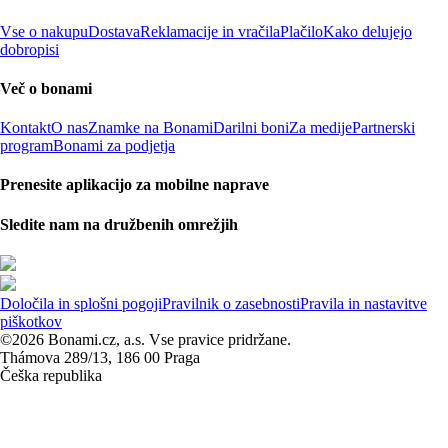
Vse o nakupu
Dostava
Reklamacije in vračila
Plačilo
Kako delujejo
dobropisi
Več o bonami
Kontakt
O nas
Znamke na Bonami
Darilni boni
Za medije
Partnerski
program
Bonami za podjetja
Prenesite aplikacijo za mobilne naprave
Sledite nam na družbenih omrežjih
Določila in splošni pogoji
Pravilnik o zasebnosti
Pravila in nastavitve
piškotkov
©2026 Bonami.cz, a.s. Vse pravice pridržane.
Thámova 289/13, 186 00 Praga
Češka republika