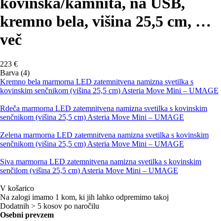
kovinska/kamnita, na USB,
kremno bela, višina 25,5 cm
, …
več
223 €
Barva (4)
Kremno bela marmorna LED zatemnitvena namizna svetilka s
kovinskim senčnikom (višina 25,5 cm) Asteria Move Mini – UMAGE
Rdeča marmorna LED zatemnitvena namizna svetilka s kovinskim
senčnikom (višina 25,5 cm) Asteria Move Mini – UMAGE
Zelena marmorna LED zatemnitvena namizna svetilka s kovinskim
senčnikom (višina 25,5 cm) Asteria Move Mini – UMAGE
Siva marmorna LED zatemnitvena namizna svetilka s kovinskim
senčilom (višina 25,5 cm) Asteria Move Mini – UMAGE
V košarico
Na zalogi imamo 1 kom, ki jih lahko odpremimo takoj
Dodatnih > 5 kosov po naročilu
Osebni prevzem