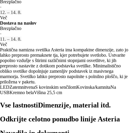
Brezplačno
·
12. – 14. 8.
Več
Dostava na naslov
Brezplačno
·
11. – 14. 8.
Več
Praktična namizna svetilka Asteria ima kompaktne dimenzije, zato jo
lahko preprosto premaknete tja, kjer potrebujete svetlobo. Ustvarite
popolno vzdušje s štirimi različnimi stopnjami osvetlitve, ki jih
preprosto nastavite z dotikom podstavka svetilke. Minimalistično
obliko svetilke dopolnjuje zamenljiv podstavek iz masivnega
marmorja. Svetilko lahko preprosto napolnite s polnilno ploščo, ki je
priložena v paketu.
LED
Zatemnitvena
S kovinskim senčilom
Kovinska/kamnita
Na
USB
Kremno bela
Višina 25,5 cm
Vse lastnosti
Dimenzije, material itd.
Odkrijte celotno ponudbo linije Asteria
Navodila in dokumenti