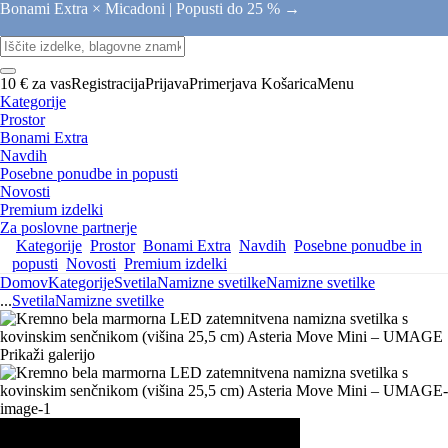
Bonami Extra × Micadoni |
Popusti do 25 % →
10 € za vas
Registracija
Prijava
Primerjava
Košarica
Menu
Kategorije
Prostor
Bonami Extra
Navdih
Posebne ponudbe in popusti
Novosti
Premium izdelki
Za poslovne partnerje
Kategorije
Prostor
Bonami Extra
Navdih
Posebne ponudbe in
popusti
Novosti
Premium izdelki
Domov
Kategorije
Svetila
Namizne svetilke
Namizne svetilke
...
Svetila
Namizne svetilke
Prikaži galerijo