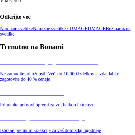
V košarico
Odkrijte več
Namizne svetilke
Namizne svetilke · UMAGE
UMAGE
Bež namizne
svetilke
Trenutno na Bonami
Summer Sale: popusti do -40 %
Ne zamudite priložnosti! Več kot 10.000 izdelkov si zdaj lahko
zagotovite do 40 % ceneje
Znižani zdelki za vrt
Prihranite pri novi opremi za vrt, balkon in teraso
Znižane premium kolekcije
Izbrane premium kolekcije za vaš dom zdaj ugodneje