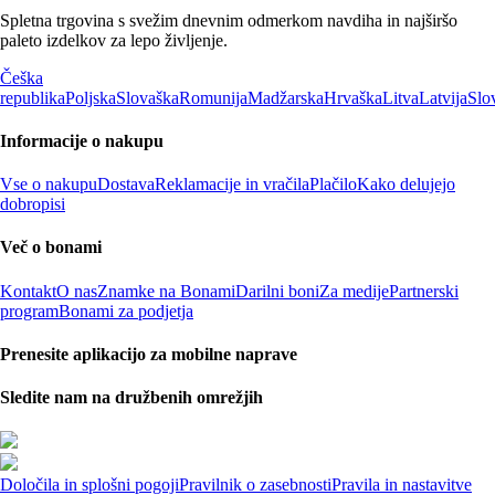
Spletna trgovina s svežim dnevnim odmerkom navdiha in najširšo
paleto izdelkov za lepo življenje.
Češka
republika
Poljska
Slovaška
Romunija
Madžarska
Hrvaška
Litva
Latvija
Slo
Informacije o nakupu
Vse o nakupu
Dostava
Reklamacije in vračila
Plačilo
Kako delujejo
dobropisi
Več o bonami
Kontakt
O nas
Znamke na Bonami
Darilni boni
Za medije
Partnerski
program
Bonami za podjetja
Prenesite aplikacijo za mobilne naprave
Sledite nam na družbenih omrežjih
Določila in splošni pogoji
Pravilnik o zasebnosti
Pravila in nastavitve