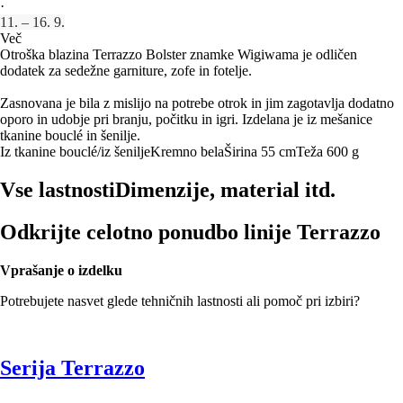
·
11. – 16. 9.
Več
Otroška blazina Terrazzo Bolster znamke Wigiwama je odličen
dodatek za sedežne garniture, zofe in fotelje.
Zasnovana je bila z mislijo na potrebe otrok in jim zagotavlja dodatno
oporo in udobje pri branju, počitku in igri. Izdelana je iz mešanice
tkanine bouclé in šenilje.
Iz tkanine bouclé/iz šenilje
Kremno bela
Širina 55 cm
Teža 600 g
Vse lastnosti
Dimenzije, material itd.
Odkrijte celotno ponudbo linije Terrazzo
Vprašanje o izdelku
Potrebujete nasvet glede tehničnih lastnosti ali pomoč pri izbiri?
Serija Terrazzo