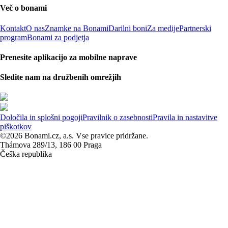
Več o bonami
Kontakt
O nas
Znamke na Bonami
Darilni boni
Za medije
Partnerski
program
Bonami za podjetja
Prenesite aplikacijo za mobilne naprave
Sledite nam na družbenih omrežjih
Določila in splošni pogoji
Pravilnik o zasebnosti
Pravila in nastavitve
piškotkov
©2026 Bonami.cz, a.s. Vse pravice pridržane.
Thámova 289/13, 186 00 Praga
Češka republika