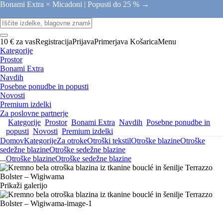
Bonami Extra × Micadoni |
Popusti do 25 % →
10 € za vas
Registracija
Prijava
Primerjava
Košarica
Menu
Kategorije
Prostor
Bonami Extra
Navdih
Posebne ponudbe in popusti
Novosti
Premium izdelki
Za poslovne partnerje
Kategorije
Prostor
Bonami Extra
Navdih
Posebne ponudbe in
popusti
Novosti
Premium izdelki
Domov
Kategorije
Za otroke
Otroški tekstil
Otroške blazine
Otroške
sedežne blazine
Otroške sedežne blazine
...
Otroške blazine
Otroške sedežne blazine
Prikaži galerijo