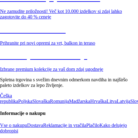
Ne zamudite priložnosti! Več kot 10.000 izdelkov si zdaj lahko
zagotovite do 40 % ceneje
Znižani zdelki za vrt
Prihranite pri novi opremi za vrt, balkon in teraso
Znižane premium kolekcije
Izbrane premium kolekcije za vaš dom zdaj ugodneje
Spletna trgovina s svežim dnevnim odmerkom navdiha in najširšo
paleto izdelkov za lepo življenje.
Češka
republika
Poljska
Slovaška
Romunija
Madžarska
Hrvaška
Litva
Latvija
Slo
Informacije o nakupu
Vse o nakupu
Dostava
Reklamacije in vračila
Plačilo
Kako delujejo
dobropisi