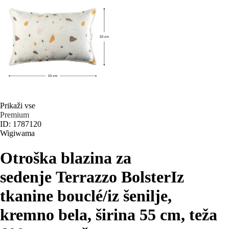
Prikaži vse
Premium
ID: 1787120
Wigiwama
Otroška blazina za
sedenje Terrazzo Bolster
Iz
tkanine bouclé/iz šenilje,
kremno bela, širina 55 cm, teža