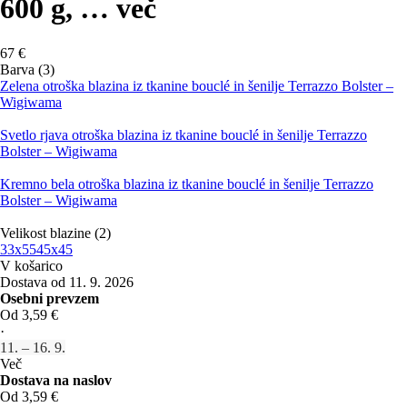
600 g
, …
več
67 €
Barva (3)
Zelena otroška blazina iz tkanine bouclé in šenilje Terrazzo Bolster –
Wigiwama
Svetlo rjava otroška blazina iz tkanine bouclé in šenilje Terrazzo
Bolster – Wigiwama
Kremno bela otroška blazina iz tkanine bouclé in šenilje Terrazzo
Bolster – Wigiwama
Velikost blazine (2)
33x55
45x45
V košarico
Dostava od 11. 9. 2026
Osebni prevzem
Od 3,59 €
·
11. – 16. 9.
Več
Dostava na naslov
Od 3,59 €