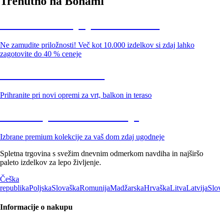
Trenutno na Bonami
Summer Sale: popusti do -40 %
Ne zamudite priložnosti! Več kot 10.000 izdelkov si zdaj lahko
zagotovite do 40 % ceneje
Znižani zdelki za vrt
Prihranite pri novi opremi za vrt, balkon in teraso
Znižane premium kolekcije
Izbrane premium kolekcije za vaš dom zdaj ugodneje
Spletna trgovina s svežim dnevnim odmerkom navdiha in najširšo
paleto izdelkov za lepo življenje.
Češka
republika
Poljska
Slovaška
Romunija
Madžarska
Hrvaška
Litva
Latvija
Slo
Informacije o nakupu