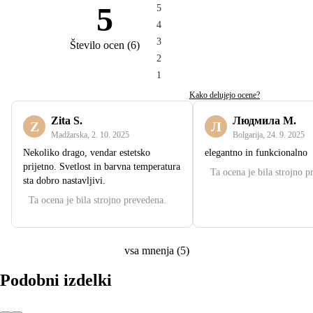
5
5
4
3
Število ocen
(
6
)
2
1
Kako delujejo ocene?
Zita S.
Людмила М.
Z
Л
Madžarska
,
2. 10. 2025
Bolgarija
,
24. 9. 2025
Nekoliko drago, vendar estetsko
elegantno in funkcionalno
prijetno. Svetlost in barvna temperatura
Ta ocena je bila strojno p
sta dobro nastavljivi.
Ta ocena je bila strojno prevedena.
vsa mnenja
(
5
)
Podobni izdelki