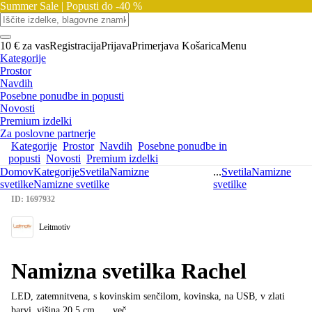
Summer Sale |
Popusti do -40 %
10 € za vas
Registracija
Prijava
Primerjava
Košarica
Menu
Kategorije
Prostor
Navdih
Posebne ponudbe in popusti
Novosti
Premium izdelki
Za poslovne partnerje
Kategorije
Prostor
Navdih
Posebne ponudbe in
popusti
Novosti
Premium izdelki
Domov
Kategorije
Svetila
Namizne
...
Svetila
Namizne
svetilke
Namizne svetilke
svetilke
ID: 1697932
Leitmotiv
Namizna svetilka Rachel
LED, zatemnitvena, s kovinskim senčilom, kovinska, na USB, v zlati
barvi, višina 20,5 cm
, …
več