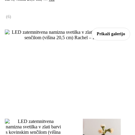
(
6
)
Prikaži galerijo