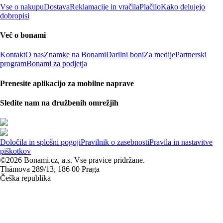
Vse o nakupu
Dostava
Reklamacije in vračila
Plačilo
Kako delujejo
dobropisi
Več o bonami
Kontakt
O nas
Znamke na Bonami
Darilni boni
Za medije
Partnerski
program
Bonami za podjetja
Prenesite aplikacijo za mobilne naprave
Sledite nam na družbenih omrežjih
Določila in splošni pogoji
Pravilnik o zasebnosti
Pravila in nastavitve
piškotkov
©2026 Bonami.cz, a.s. Vse pravice pridržane.
Thámova 289/13, 186 00 Praga
Češka republika