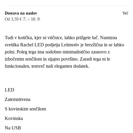
Dostava na naslov
Več
Od 3,59 €
·
7. – 10. 9.
Tudi v kotičku, kjer ni vtičnice, lahko prižgete luč. Namizna
svetilka Rachel LED podjetja Leitmotiv je brezžična in se lahko
polni. Poleg tega ima sodobno minimalistično zasnovo z
izbočenim senčilom in sijajno površino. Zaradi tega ni le
funkcionalen, temveč tudi eleganten dodatek.
LED
Zatemnitvena
S kovinskim senčilom
Kovinska
Na USB