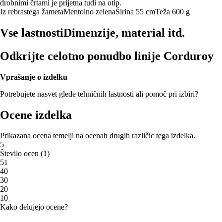
drobnimi črtami je prijetna tudi na otip.
Iz rebrastega žameta
Mentolno zelena
Širina 55 cm
Teža 600 g
Vse lastnosti
Dimenzije, material itd.
Odkrijte celotno ponudbo linije Corduroy
Vprašanje o izdelku
Potrebujete nasvet glede tehničnih lastnosti ali pomoč pri izbiri?
Ocene izdelka
Prikazana ocena temelji na ocenah drugih različic tega izdelka.
5
Število ocen
(
1
)
5
1
4
0
3
0
2
0
1
0
Kako delujejo ocene?