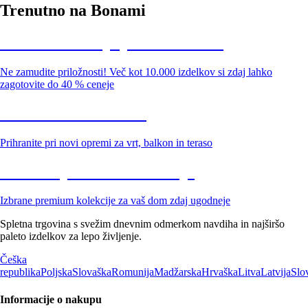
Trenutno na Bonami
Summer Sale: popusti do -40 %
Ne zamudite priložnosti! Več kot 10.000 izdelkov si zdaj lahko
zagotovite do 40 % ceneje
Znižani zdelki za vrt
Prihranite pri novi opremi za vrt, balkon in teraso
Znižane premium kolekcije
Izbrane premium kolekcije za vaš dom zdaj ugodneje
Spletna trgovina s svežim dnevnim odmerkom navdiha in najširšo
paleto izdelkov za lepo življenje.
Češka
republika
Poljska
Slovaška
Romunija
Madžarska
Hrvaška
Litva
Latvija
Slo
Informacije o nakupu