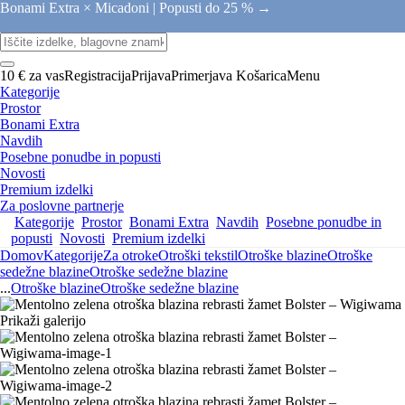
Bonami Extra × Micadoni |
Popusti do 25 % →
10 € za vas
Registracija
Prijava
Primerjava
Košarica
Menu
Kategorije
Prostor
Bonami Extra
Navdih
Posebne ponudbe in popusti
Novosti
Premium izdelki
Za poslovne partnerje
Kategorije
Prostor
Bonami Extra
Navdih
Posebne ponudbe in
popusti
Novosti
Premium izdelki
Domov
Kategorije
Za otroke
Otroški tekstil
Otroške blazine
Otroške
sedežne blazine
Otroške sedežne blazine
...
Otroške blazine
Otroške sedežne blazine
Prikaži galerijo