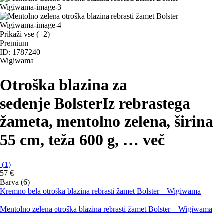
Prikaži vse
(+2)
Premium
ID: 1787240
Wigiwama
Otroška blazina za
sedenje Bolster
Iz rebrastega
žameta, mentolno zelena, širina
55 cm, teža 600 g
, …
več
(
1
)
57 €
Barva (6)
Kremno bela otroška blazina rebrasti žamet Bolster – Wigiwama
Mentolno zelena otroška blazina rebrasti žamet Bolster – Wigiwama