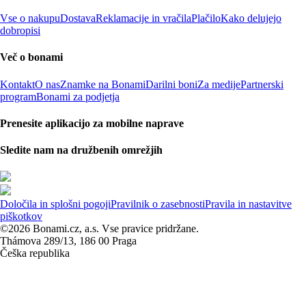
Vse o nakupu
Dostava
Reklamacije in vračila
Plačilo
Kako delujejo
dobropisi
Več o bonami
Kontakt
O nas
Znamke na Bonami
Darilni boni
Za medije
Partnerski
program
Bonami za podjetja
Prenesite aplikacijo za mobilne naprave
Sledite nam na družbenih omrežjih
Določila in splošni pogoji
Pravilnik o zasebnosti
Pravila in nastavitve
piškotkov
©2026 Bonami.cz, a.s. Vse pravice pridržane.
Thámova 289/13, 186 00 Praga
Češka republika