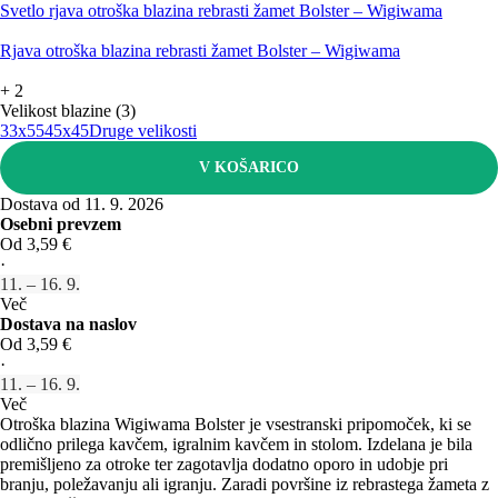
Svetlo rjava otroška blazina rebrasti žamet Bolster – Wigiwama
Rjava otroška blazina rebrasti žamet Bolster – Wigiwama
+
2
Velikost blazine (3)
33x55
45x45
Druge velikosti
V KOŠARICO
Dostava od 11. 9. 2026
Osebni prevzem
Od 3,59 €
·
11. – 16. 9.
Več
Dostava na naslov
Od 3,59 €
·
11. – 16. 9.
Več
Otroška blazina Wigiwama Bolster je vsestranski pripomoček, ki se
odlično prilega kavčem, igralnim kavčem in stolom. Izdelana je bila
premišljeno za otroke ter zagotavlja dodatno oporo in udobje pri
branju, poležavanju ali igranju. Zaradi površine iz rebrastega žameta z