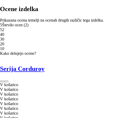
Ocene izdelka
Prikazana ocena temelji na ocenah drugih različic tega izdelka.
5
Število ocen
(
2
)
5
2
4
0
3
0
2
0
1
0
Kako delujejo ocene?
Serija Corduroy
V košarico
V košarico
V košarico
V košarico
V košarico
V košarico
V košarico
V košarico