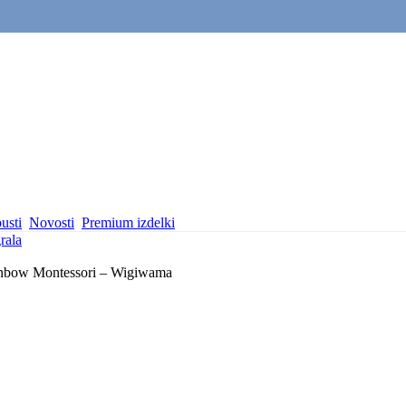
usti
Novosti
Premium izdelki
rala