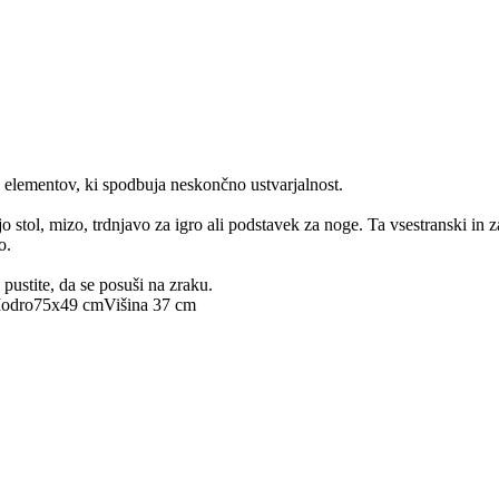
elementov, ki spodbuja neskončno ustvarjalnost.
vijo stol, mizo, trdnjavo za igro ali podstavek za noge. Ta vsestranski in 
o.
 pustite, da se posuši na zraku.
odro
75x49 cm
Višina 37 cm