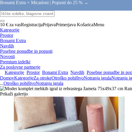
Bonami Extra × Micadoni |
Popusti do 25 % →
10 € za vas
Registracija
Prijava
Primerjava
Košarica
Menu
Kategorije
Prostor
Bonami Extra
Navdih
Posebne ponudbe in popusti
Novosti
Premium izdelki
Za poslovne partnerje
Kategorije
Prostor
Bonami Extra
Navdih
Posebne ponudbe in pop
Domov
Kategorije
Za otroke
Otroško pohištvo
Notranja igrala
Notranja ig
...
Otroško pohištvo
Notranja igrala
Prikaži galerijo