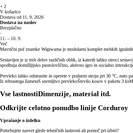
+
2
V košarico
Dostava od 11. 9. 2026
Dostava na naslov
Brezplačno
·
11. – 18. 9.
Več
Mavrični puf znamke Wigiwama je modularni komplet mehkih igralnih 
Sestavljen je iz treh delov različnih oblik, iz katerih lahko otroci sesta
spodbuja domišljijsko pustolovščino, aktivno igro in socialno interakcij
Prevleko lahko odstranite in operete v pralnem stroju pri 30 °C, nato pa
Iz rebrastega žameta
S snemljivo prevleko
Število kosov v paketu 3 ks
M
Vse lastnosti
Dimenzije, material itd.
Odkrijte celotno ponudbo linije Corduroy
Vprašanje o izdelku
Potrebujete nasvet glede tehničnih lastnosti ali pomoč pri izbiri?